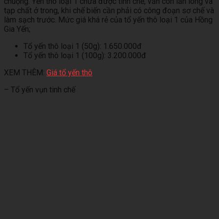
chuộng. Yến thô loại 1 chưa được tinh chế, vẫn còn lẫn lông và
tạp chất ở trong, khi chế biến cần phải có công đoạn sơ chế và
làm sạch trước. Mức giá khá rẻ của tổ yến thô loại 1 của Hồng
Gia Yến;
Tổ yến thô loại 1 (50g): 1.650.000đ
Tổ yến thô loại 1 (100g): 3.200.000đ
XEM THÊM:
Giá tổ yến thô
– Tổ yến vụn tinh chế