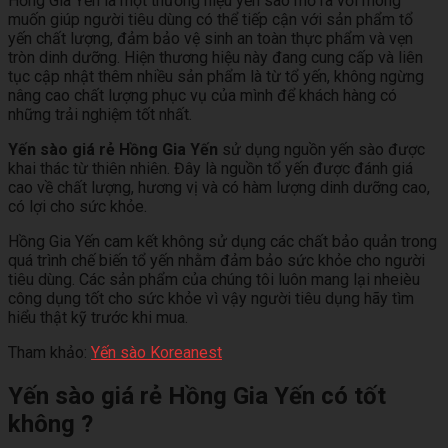
Hồng Gia Yến là một thương hiệu yến sào mở ra với mong
muốn giúp người tiêu dùng có thể tiếp cận với sản phẩm tổ
yến chất lượng, đảm bảo vệ sinh an toàn thực phẩm và vẹn
tròn dinh dưỡng. Hiện thương hiệu này đang cung cấp và liên
tục cập nhật thêm nhiều sản phẩm là từ tổ yến, không ngừng
nâng cao chất lượng phục vụ của mình để khách hàng có
những trải nghiệm tốt nhất.
Yến sào giá rẻ Hồng Gia Yến
sử dụng nguồn yến sào được
khai thác từ thiên nhiên. Đây là nguồn tổ yến được đánh giá
cao về chất lượng, hương vị và có hàm lượng dinh dưỡng cao,
có lợi cho sức khỏe.
Hồng Gia Yến cam kết không sử dụng các chất bảo quản trong
quá trình chế biến tổ yến nhằm đảm bảo sức khỏe cho người
tiêu dùng. Các sản phẩm của chúng tôi luôn mang lại nheièu
công dụng tốt cho sức khỏe vì vậy người tiêu dụng hãy tìm
hiểu thật kỹ trước khi mua.
Tham khảo:
Yến sào Koreanest
Yến sào giá rẻ Hồng Gia Yến có tốt
không ?