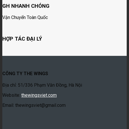
GH NHANH CHÓNG
Vận Chuyển Toàn Quốc
HỢP TÁC ĐẠI LÝ
CÔNG TY THE WINGS
Địa chỉ: 51/336 Phạm Văn Đồng, Hà Nội
Website:
thewingsviet.com
Email: thewingsviet@gmail.com