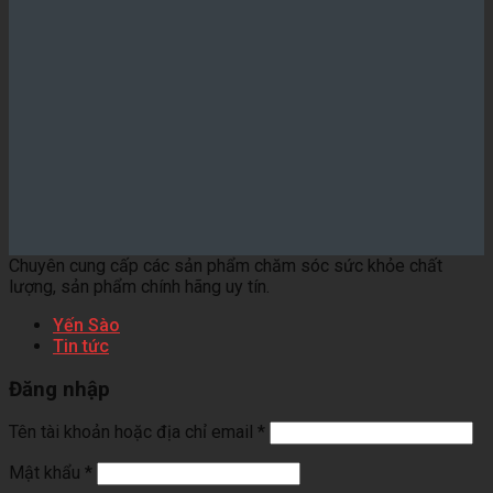
Chuyên cung cấp các sản phẩm chăm sóc sức khỏe chất
lượng, sản phẩm chính hãng uy tín.
Yến Sào
Tin tức
Đăng nhập
Tên tài khoản hoặc địa chỉ email
*
Mật khẩu
*