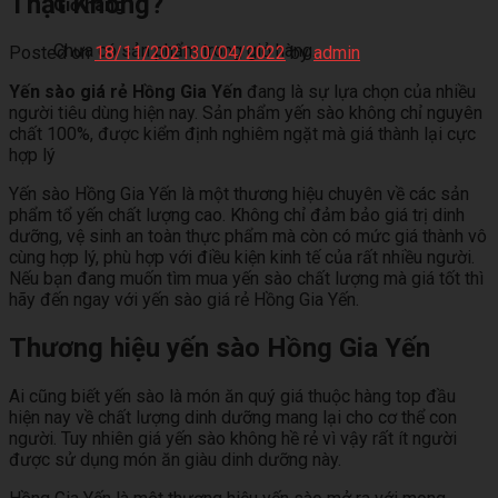
Thật Không?
Giỏ hàng
Chưa có sản phẩm trong giỏ hàng.
Posted on
18/11/2021
30/04/2022
by
admin
Yến sào giá rẻ Hồng Gia Yến
đang là sự lựa chọn của nhiều
người tiêu dùng hiện nay. Sản phẩm yến sào không chỉ nguyên
chất 100%, được kiểm định nghiêm ngặt mà giá thành lại cực
hợp lý
Yến sào Hồng Gia Yến là một thương hiệu chuyên về các sản
phẩm tổ yến chất lượng cao. Không chỉ đảm bảo giá trị dinh
dưỡng, vệ sinh an toàn thực phẩm mà còn có mức giá thành vô
cùng hợp lý, phù hợp với điều kiện kinh tế của rất nhiều người.
Nếu bạn đang muốn tìm mua yến sào chất lượng mà giá tốt thì
hãy đến ngay với yến sào giá rẻ Hồng Gia Yến.
Thương hiệu yến sào Hồng Gia Yến
Ai cũng biết yến sào là món ăn quý giá thuộc hàng top đầu
hiện nay về chất lượng dinh dưỡng mang lại cho cơ thể con
người. Tuy nhiên giá yến sào không hề rẻ vì vậy rất ít người
được sử dụng món ăn giàu dinh dưỡng này.