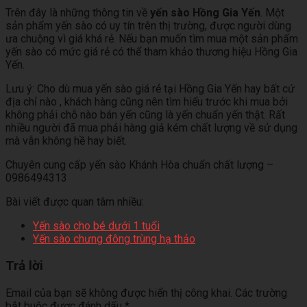
Trên đây là những thông tin về
yến sào Hồng Gia Yến
. Một
sản phẩm yến sào có uy tín trên thị trường, được người dùng
ưa chuộng vì giá khá rẻ. Nếu bạn muốn tìm mua một sản phẩm
yến sào có mức giá rẻ có thể tham khảo thương hiệu Hồng Gia
Yến.
Lưu ý: Cho dù mua yến sào giá rẻ tại Hồng Gia Yến hay bất cứ
địa chỉ nào , khách hàng cũng nên tìm hiểu trước khi mua bởi
không phải chỗ nào bán yến cũng là yến chuẩn yến thật. Rất
nhiều người đã mua phải hàng giả kém chất lượng về sử dụng
mà vẫn không hề hay biết.
Chuyên cung cấp yến sào Khánh Hòa chuẩn chất lượng –
0986494313
Bài viết được quan tâm nhiều:
Yến sào cho bé dưới 1 tuổi
Yến sào chưng đông trùng hạ thảo
Trả lời
Email của bạn sẽ không được hiển thị công khai.
Các trường
bắt buộc được đánh dấu
*