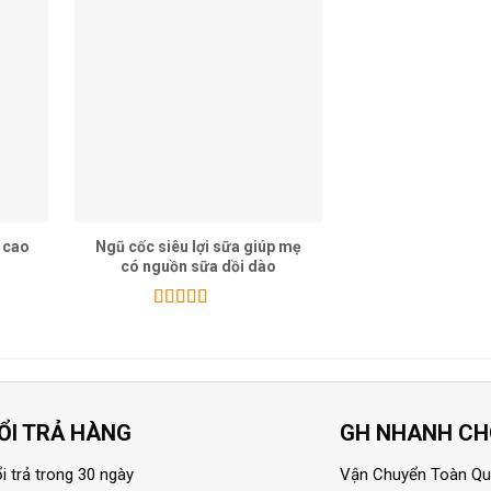
 cao
Ngũ cốc siêu lợi sữa giúp mẹ
có nguồn sữa dồi dào
Được xếp
hạng
5.00
5
sao
ỔI TRẢ HÀNG
GH NHANH C
i trả trong 30 ngày
Vận Chuyển Toàn Q