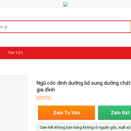
TIN TỨC
Ngũ cốc dinh dưỡng bổ sung dưỡng chất
gia đình
5.00
1
trên 5
dựa trên
Zalo Đặt
Zalo Tư Vấn
đánh giá
Cam kết không bán hàng không rõ nguồn gốc, xuất xứ