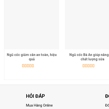
Ngũ cốc giảm cân an toàn, hiệu
Ngũ cốc Bà An giúp nâng
quả
chất lượng sữa
Được xếp
Được xếp
hạng
5.00
5
hạng
5.00
5
sao
sao
HỎI ĐÁP
Đ
Mua Hàng Online
Đổ