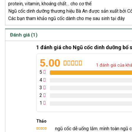
protein, vitamin, khoáng chất… cho cơ thể.
Ngũ cốc dinh dưỡng thương hiệu Bà An được sản xuất bởi C
Các bạn tham khảo ngũ cốc dành cho mẹ sau sinh tại đây
Đánh giá (1)
1 đánh giá cho
Ngũ cốc dinh dưỡng bổ s
5.00
1
đánh giá của kh
5.00
1
trên 5
5
dựa trên
4
đánh giá
3
2
1
Thảo
ngũ cốc dễ uống lắm. mình toàn ngũ c