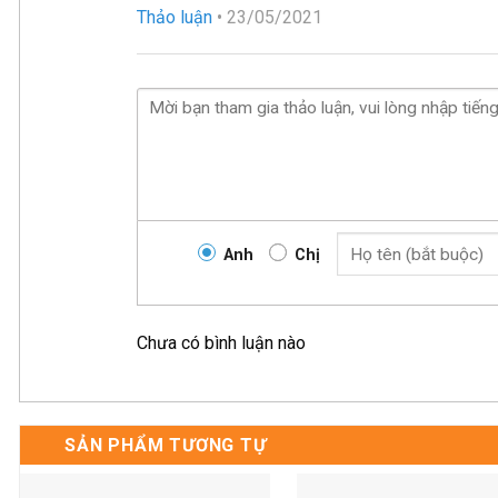
Được xếp
Thảo luận
•
23/05/2021
hạng
5
5
sao
Anh
Chị
Chưa có bình luận nào
SẢN PHẨM TƯƠNG TỰ