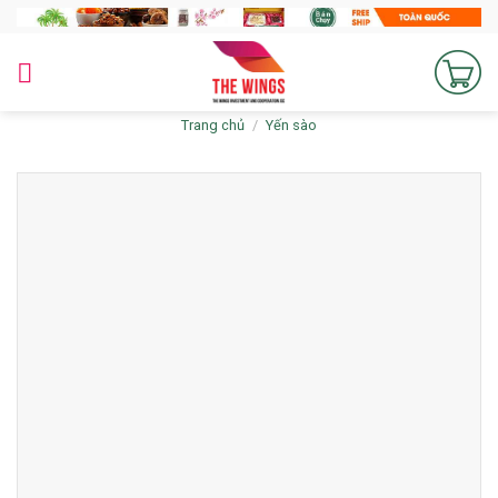
Skip
to
content
Trang chủ
/
Yến sào