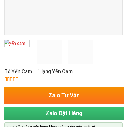
Tổ Yến Cam – 1 lạng Yến Cam
5.00
1
trên 5
dựa trên
Zalo Tư Vấn
đánh giá
Zalo Đặt Hàng
Cam kết không bán hàng không rõ nguồn gốc, xuất xứ