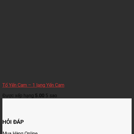
Tổ Yến Cam – 1 lạng Yến Cam
Được xếp hạng
5.00
5 sao
HỎI ĐÁP
Mua Hàng Online