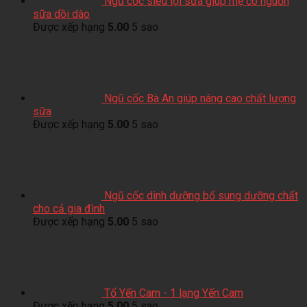
Ngũ cốc siêu lợi sữa giúp mẹ có nguồn
sữa dồi dào
Được xếp hạng
5.00
5 sao
Ngũ cốc Bà An giúp nâng cao chất lượng
sữa
Được xếp hạng
5.00
5 sao
Ngũ cốc dinh dưỡng bổ sung dưỡng chất
cho cả gia đình
Được xếp hạng
5.00
5 sao
Tổ Yến Cam - 1 lạng Yến Cam
Được xếp hạng
5.00
5 sao