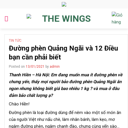
Skip
to
content
TIN TỨC
Đường phèn Quảng Ngãi và 12 Điều
bạn cần phải biết
Posted on
13/01/2021
by
admin
Thanh Hiền – Hà Nội: Em đang muốn mua ít đường phèn về
chưng yến, thấy mọi người bảo đường phèn Quảng Ngãi ăn
ngon nhưng không biết giá bao nhiêu 1 kg ? và mua ở đâu
đảm bảo chất lượng ạ?
Chào Hiền!
Đường phèn là loại đường dùng để nêm vào một số món ăn
của người Việt như nấu chè, làm nhân bánh, làm kẹo, mơ
ngâm đường phèn, ngâm chanh đào, chưng cùng yến sào…