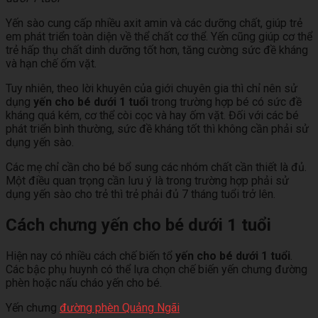
Yến sào cung cấp nhiều axit amin và các dưỡng chất, giúp trẻ
em phát triển toàn diện về thể chất cơ thể. Yến cũng giúp cơ thể
trẻ hấp thụ chất dinh dưỡng tốt hơn, tăng cường sức đề kháng
và hạn chế ốm vặt.
Tuy nhiên, theo lời khuyên của giới chuyên gia thì chỉ nên sử
dụng
yến cho bé dưới 1
tuổi
trong trường hợp bé có sức đề
kháng quá kém, cơ thể còi cọc và hay ốm vặt. Đối với các bé
phát triển bình thường, sức đề kháng tốt thì không cần phải sử
dụng yến sào.
Các mẹ chỉ cần cho bé bổ sung các nhóm chất cần thiết là đủ.
Một điều quan trọng cần lưu ý là trong trường hợp phải sử
dụng yến sào cho trẻ thì trẻ phải đủ 7 tháng tuổi trở lên.
Cách chưng yến cho bé dưới 1 tuổi
Hiện nay có nhiều cách chế biến tổ
yến cho bé dưới 1 tuổi
.
Các bậc phụ huynh có thể lựa chọn chế biến yến chưng đường
phèn hoặc nấu cháo yến cho bé.
Yến chưng
đường phèn Quảng Ngãi