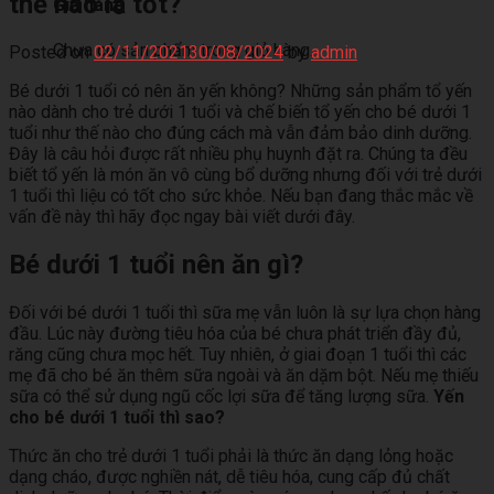
thế nào là tốt?
Giỏ hàng
Chưa có sản phẩm trong giỏ hàng.
Posted on
02/11/2021
30/08/2024
by
admin
Bé dưới 1 tuổi có nên ăn yến không? Những sản phẩm tổ yến
nào dành cho trẻ dưới 1 tuổi và chế biến tổ yến cho bé dưới 1
tuổi như thế nào cho đúng cách mà vẫn đảm bảo dinh dưỡng.
Đây là câu hỏi được rất nhiều phụ huynh đặt ra. Chúng ta đều
biết tổ yến là món ăn vô cùng bổ dưỡng nhưng đối với trẻ dưới
1 tuổi thì liệu có tốt cho sức khỏe. Nếu bạn đang thắc mắc về
vấn đề này thì hãy đọc ngay bài viết dưới đây.
Bé dưới 1 tuổi nên ăn gì?
Đối với bé dưới 1 tuổi thì sữa mẹ vẫn luôn là sự lựa chọn hàng
đầu. Lúc này đường tiêu hóa của bé chưa phát triển đầy đủ,
răng cũng chưa mọc hết. Tuy nhiên, ở giai đoạn 1 tuổi thì các
mẹ đã cho bé ăn thêm sữa ngoài và ăn dặm bột. Nếu mẹ thiếu
sữa có thể sử dụng ngũ cốc lợi sữa để tăng lượng sữa.
Yến
cho bé dưới 1 tuổi thì sao?
Thức ăn cho trẻ dưới 1 tuổi phải là thức ăn dạng lỏng hoặc
dạng cháo, được nghiền nát, dễ tiêu hóa, cung cấp đủ chất