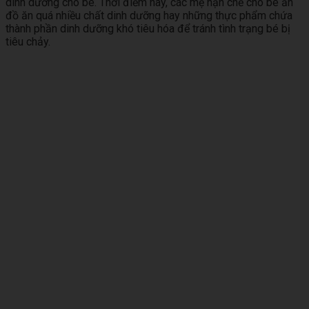
dinh dưỡng cho bé. Thời điểm này, các mẹ hạn chế cho bé ăn
đồ ăn quá nhiều chất dinh dưỡng hay những thực phẩm chứa
thành phần dinh dưỡng khó tiêu hóa để tránh tình trạng bé bị
tiêu chảy.