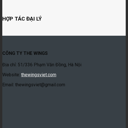
HỢP TÁC ĐẠI LÝ
CÔNG TY THE WINGS
Địa chỉ: 51/336 Phạm Văn Đồng, Hà Nội
Website:
thewingsviet.com
Email: thewingsviet@gmail.com