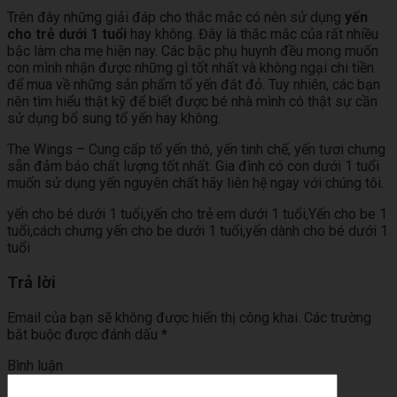
Trên đây những giải đáp cho thắc mắc có nên sử dụng
yến
cho trẻ dưới 1 tuổi
hay không. Đây là thắc mắc của rất nhiều
bậc làm cha mẹ hiện nay. Các bậc phụ huynh đều mong muốn
con mình nhận được những gì tốt nhất và không ngại chi tiền
để mua về những sản phẩm tổ yến đắt đỏ. Tuy nhiên, các bạn
nên tìm hiểu thật kỹ để biết được bé nhà mình có thật sự cần
sử dụng bổ sung tổ yến hay không.
The Wings – Cung cấp tổ yến thô, yến tinh chế, yến tươi chưng
sẵn đảm bảo chất lượng tốt nhất. Gia đình có con dưới 1 tuổi
muốn sử dụng yến nguyên chất hãy liên hệ ngay với chúng tôi.
yến cho bé dưới 1 tuổi,yến cho trẻ em dưới 1 tuổi,Yến cho be 1
tuổi,cách chưng yến cho be dưới 1 tuổi,yến dành cho bé dưới 1
tuổi
Trả lời
Email của bạn sẽ không được hiển thị công khai.
Các trường
bắt buộc được đánh dấu
*
Bình luận