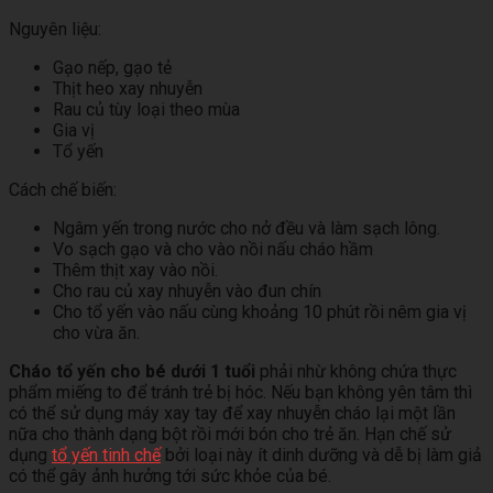
Nguyên liệu:
Gạo nếp, gạo tẻ
Thịt heo xay nhuyễn
Rau củ tùy loại theo mùa
Gia vị
Tổ yến
Cách chế biến:
Ngâm yến trong nước cho nở đều và làm sạch lông.
Vo sạch gạo và cho vào nồi nấu cháo hầm
Thêm thịt xay vào nồi.
Cho rau củ xay nhuyễn vào đun chín
Cho tổ yến vào nấu cùng khoảng 10 phút rồi nêm gia vị
cho vừa ăn.
Cháo tổ yến cho bé dưới 1 tuổi
phải nhừ không chứa thực
phẩm miếng to để tránh trẻ bị hóc. Nếu bạn không yên tâm thì
có thể sử dụng máy xay tay để xay nhuyễn cháo lại một lần
nữa cho thành dạng bột rồi mới bón cho trẻ ăn. Hạn chế sử
dụng
tổ yến tinh chế
bởi loại này ít dinh dưỡng và dễ bị làm giả
có thể gây ảnh hưởng tới sức khỏe của bé.