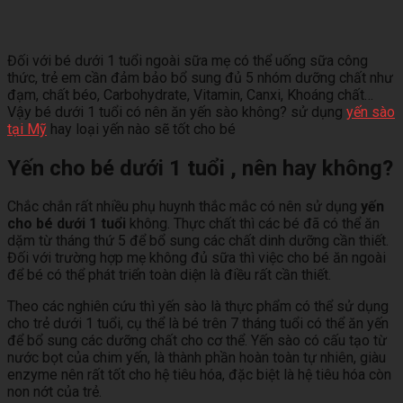
Đối với bé dưới 1 tuổi ngoài sữa mẹ có thể uống sữa công
thức, trẻ em cần đảm bảo bổ sung đủ 5 nhóm dưỡng chất như
đạm, chất béo, Carbohydrate, Vitamin, Canxi, Khoáng chất…
Vậy bé dưới 1 tuổi có nên ăn yến sào không? sử dụng
yến sào
tại Mỹ
hay loại yến nào sẽ tốt cho bé
Yến cho bé dưới 1 tuổi , nên hay không?
Chắc chắn rất nhiều phụ huynh thắc mắc có nên sử dụng
yến
cho bé dưới 1 tuổi
không. Thực chất thì các bé đã có thể ăn
dặm từ tháng thứ 5 để bổ sung các chất dinh dưỡng cần thiết.
Đối với trường hợp mẹ không đủ sữa thì việc cho bé ăn ngoài
để bé có thể phát triển toàn diện là điều rất cần thiết.
Theo các nghiên cứu thì yến sào là thực phẩm có thể sử dụng
cho trẻ dưới 1 tuổi, cụ thể là bé trên 7 tháng tuổi có thể ăn yến
để bổ sung các dưỡng chất cho cơ thể. Yến sào có cấu tạo từ
nước bọt của chim yến, là thành phần hoàn toàn tự nhiên, giàu
enzyme nên rất tốt cho hệ tiêu hóa, đặc biệt là hệ tiêu hóa còn
non nớt của trẻ.