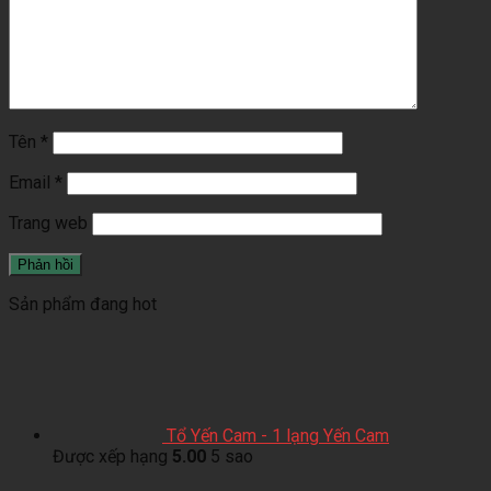
Tên
*
Email
*
Trang web
Sản phẩm đang hot
Tổ Yến Cam - 1 lạng Yến Cam
Được xếp hạng
5.00
5 sao