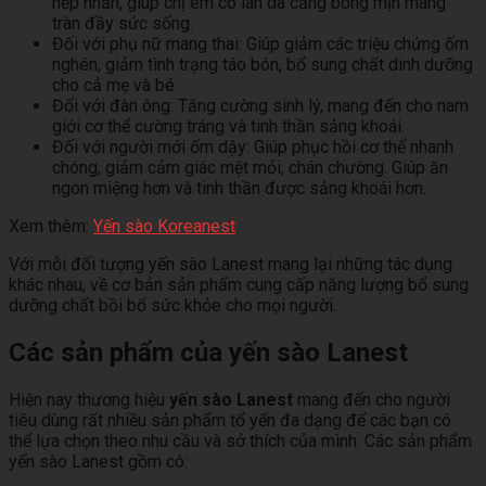
nếp nhăn, giúp chị em có làn da căng bóng mịn màng
tràn đầy sức sống.
Đối với phụ nữ mang thai: Giúp giảm các triệu chứng ốm
nghén, giảm tình trạng táo bón, bổ sung chất dinh dưỡng
cho cả mẹ và bé.
Đối với đàn ông: Tăng cường sinh lý, mang đến cho nam
giới cơ thể cường tráng và tinh thần sảng khoái.
Đối với người mới ốm dậy: Giúp phục hồi cơ thể nhanh
chóng, giảm cảm giác mệt mỏi, chán chường. Giúp ăn
ngon miệng hơn và tinh thần được sảng khoái hơn.
Xem thêm:
Yến sào Koreanest
Với mỗi đối tượng yến sào Lanest mang lại những tác dụng
khác nhau, về cơ bản sản phẩm cung cấp năng lượng bổ sung
dưỡng chất bồi bổ sức khỏe cho mọi người.
Các sản phẩm của yến sào Lanest
Hiện nay thương hiệu
yến sào Lanest
mang đến cho người
tiêu dùng rất nhiều sản phẩm tổ yến đa dạng để các bạn có
thể lựa chọn theo nhu cầu và sở thích của mình. Các sản phẩm
yến sào Lanest gồm có: