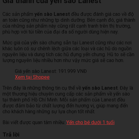
Giá thành của yến sào Lanest
Các sản phẩm
yến sào Lanest
đều được đánh giá cao về độ
an toàn cũng như những tp dinh dưỡng. Bên cạnh đó, giá thành
của những sản phẩm này cũng rất cạnh tranh trên thị trường,
phù hợp với túi tiền của đại đa số người dùng hiện nay.
Mức giá của yến sào chưng sẵn tại Lanest cũng như các nơi
khác luôn có sự chênh lệch giữa các loại và các hũ do nguồn
nguyên liệu và dung tích các hũ đựng yến chưng. Hũ to sẽ cần
lượng nguyên liệu nhiều hơn như vậy mức giá sẽ cao hơn.
Giá yến sào Lanest: 191.999 VNĐ
Xem tại Shopee
Trên đây là những thông tin cụ thể về
yến sào Lanest
. Đây là
một thương hiệu chuyên cung cấp các sản phẩm về yến sào
tại thành phố Hồ Chí Minh. Mỗi sản phẩm của Lanest đều
được đảm bảo từ chất lượng đến hương vị, giúp mang đến
cho khách hàng những sự lựa chọn tốt nhất.
Bài viết được quan tâm nhiều:
Yến cho bé dưới 1 tuổi
Trả lời