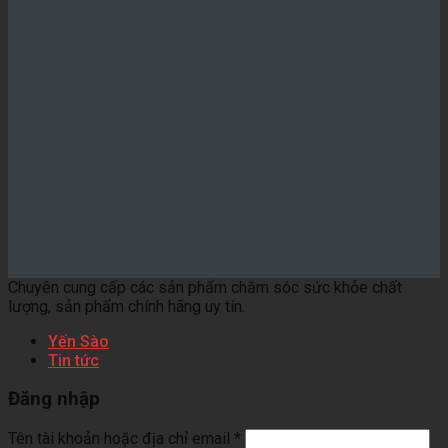
Chuyên cung cấp các sản phẩm chăm sóc sức khỏe chất
lượng, sản phẩm chính hãng uy tín.
Yến Sào
Tin tức
Đăng nhập
Tên tài khoản hoặc địa chỉ email
*