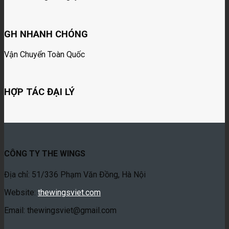
GH NHANH CHÓNG
Vận Chuyển Toàn Quốc
HỢP TÁC ĐẠI LÝ
CÔNG TY THE WINGS
Địa chỉ: 51/336 Phạm Văn Đồng, Hà Nội
Website:
thewingsviet.com
Email: thewingsviet@gmail.com