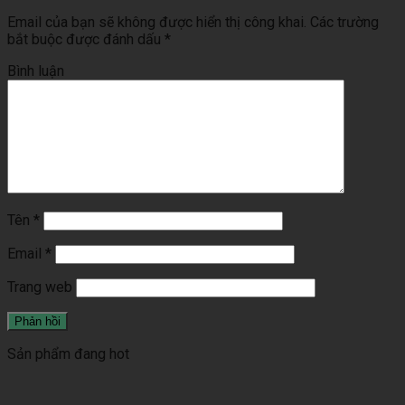
Email của bạn sẽ không được hiển thị công khai.
Các trường
bắt buộc được đánh dấu
*
Bình luận
Tên
*
Email
*
Trang web
Sản phẩm đang hot