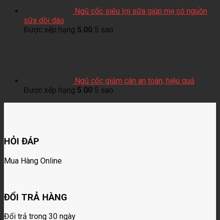
Ngũ cốc siêu lợi sữa giúp mẹ có nguồn
sữa dồi dào
Được xếp hạng
5.00
5 sao
Ngũ cốc giảm cân an toàn, hiệu quả
Được xếp hạng
5.00
5 sao
HỎI ĐÁP
Mua Hàng Online
ĐỔI TRẢ HÀNG
Đổi trả trong 30 ngày