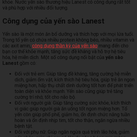
khỏe. Nước yến sào thương hiệu Lanest có công dụng rất tốt
và phù hợp với nhiều đối tượng.
Công dụng của yến sào Lanest
Yến sào là một món ăn bổ dưỡng và thích hợp với mọi lứa tuổi.
Trong tổ yến có chứa nhiều protein không béo, nhiều vitamin và
các axit amin,
công dụng thần kỳ của yến sào
mang đến cho
bạn cơ thể khỏe mạnh, tăng sức đề kháng và hỗ trợ hệ tiêu
hóa, hệ miễn dịch. Một số công dụng nổi bật của
yến sào
Lanest
gồm có:
Đối với trẻ em: Giúp tăng đề kháng, tăng cường hệ miễn
dịch, giảm ốm vặt, kích thích hệ tiêu hóa, giúp trẻ ăn ngon
miệng hơn, hấp thụ chất dinh dưỡng tốt hơn để phát triển
toàn diện và khỏe mạnh. Yến sào cũng giúp trẻ tăng
cường trí nhớ, tốt cho não bộ.
Đối với người già: Giúp tăng cường sức khỏe, kích thích
vị giác giúp người già ăn uống tốt ngon miệng hơn. Tổ
yến còn giúp phổ phế, giảm ho, ổn định chức năng tuần
hoàn và ổn định nhịp tim, tốt cho thận, ngăn ngừa nhiều
bệnh tật.
Đối với phụ nữ: Giúp ngăn ngừa quá trình lão hóa, giảm