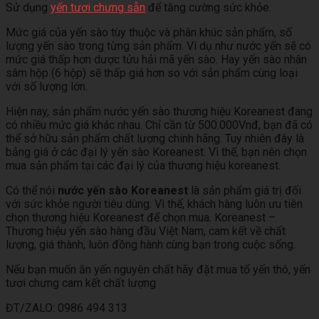
Sử dụng
yến tươi chưng sẵn
để tăng cường sức khỏe.
Mức giá của yến sào tùy thuộc và phân khúc sản phẩm, số
lượng yến sào trong từng sản phẩm. Ví dụ như nước yến sẽ có
mức giá thấp hơn dược tửu hải mã yến sào. Hay yến sào nhân
sâm hộp (6 hộp) sẽ thấp giá hơn so với sản phẩm cùng loại
với số lượng lớn.
Hiện nay, sản phẩm nước yến sào thương hiệu Koreanest đang
có nhiều mức giá khác nhau. Chỉ cần từ 500.000Vnđ, bạn đã có
thể sở hữu sản phẩm chất lượng chính hãng. Tuy nhiên đây là
bảng giá ở các đại lý yến sào Koreanest. Vì thế, bạn nên chọn
mua sản phẩm tại các đại lý của thương hiệu koreanest.
Có thể nói
nước yến sào Koreanest
là sản phẩm giá trị đối
với sức khỏe người tiêu dùng. Vì thế, khách hàng luôn ưu tiên
chọn thương hiệu Koreanest để chọn mua. Koreanest –
Thương hiệu yến sào hàng đầu Việt Nam, cam kết về chất
lượng, giá thành, luôn đồng hành cùng bạn trong cuộc sống.
Nếu bạn muốn ăn yến nguyên chất hãy đặt mua tổ yến thô, yến
tươi chưng cam kết chất lượng
ĐT/ZALO: 0986 494 313