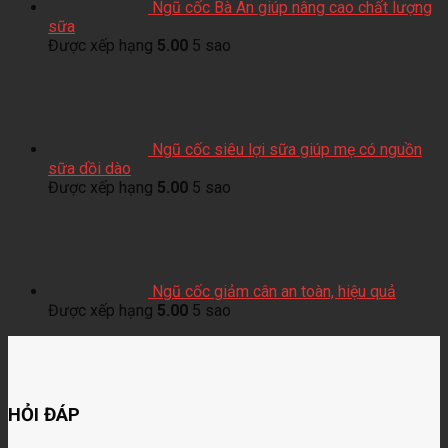
Ngũ cốc Bà An giúp nâng cao chất lượng
sữa
Được xếp hạng
5.00
5 sao
Ngũ cốc siêu lợi sữa giúp mẹ có nguồn
sữa dồi dào
Được xếp hạng
5.00
5 sao
Ngũ cốc giảm cân an toàn, hiệu quả
Được xếp hạng
5.00
5 sao
HỎI ĐÁP