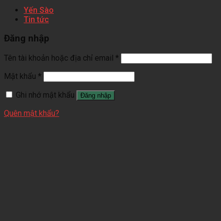
Yến Sào
Tin tức
Đăng nhập
Tên tài khoản hoặc địa chỉ email
*
Mật khẩu
*
Ghi nhớ mật khẩu
Đăng nhập
Quên mật khẩu?