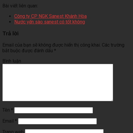
Bài viết liên quan:
Công ty CP NGK Sanest Khánh Hòa
Nước yến sào sanest có tốt không
Trả lời
Email của bạn sẽ không được hiển thị công khai.
Các trường
bắt buộc được đánh dấu
*
Bình luận
Tên
*
Email
*
Trang web