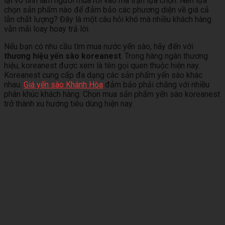
lại vô tình làm người mua rơi vào ma trận lựa chọn. Nên lựa
chọn sản phẩm nào để đảm bảo các phương diện về giá cả
lẫn chất lượng? Đây là một câu hỏi khó mà nhiều khách hàng
vẫn mãi loay hoay trả lời.
Nếu bạn có nhu cầu tìm mua nước yến sào, hãy đến với
thương hiệu yến sào koreanest
. Trong hàng ngàn thương
hiệu, koreanest được xem là tên gọi quen thuộc hiện nay.
Koreanest cung cấp đa dạng các sản phẩm yến sào khác
nhau.
Giá yến sào Khánh Hòa
đảm bảo phải chăng với nhiều
phân khúc khách hàng. Chọn mua sản phẩm yến sào koreanest
trở thành xu hướng tiêu dùng hiện nay.