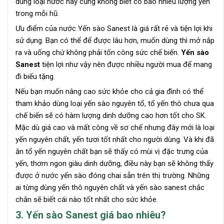
dùng loại nước này cũng không biết có bao nhiêu lượng yến
trong mỗi hũ.
Ưu điểm của nước Yến sào Sanest là giá rất rẻ và tiện lợi khi
sử dụng. Bạn có thể để được lâu hơn, muốn dùng thì mở nắp
ra và uống chứ không phải tốn công sức chế biến.
Yến sào
Sanest
tiện lợi như vậy nên được nhiều người mua để mang
đi biếu tặng.
Nếu bạn muốn nâng cao sức khỏe cho cả gia đình có thể
tham khảo dùng loại yến sào nguyên tổ, tổ yến thô chưa qua
chế biến sẽ có hàm lượng dinh dưỡng cao hơn tốt cho SK.
Mặc dù giá cao và mất công về sơ chế nhưng đây mới là loại
yến nguyên chất, yến tươi tốt nhất cho người dùng. Và khi đã
ăn tổ yến nguyên chất bạn sẽ thấy có mùi vị đặc trưng của
yến, thơm ngon giàu dinh dưỡng, điều này bạn sẽ không thấy
được ở nước yến sào đóng chai sẵn trên thị trường. Những
ai từng dùng yến thô nguyên chất và yến sào sanest chắc
chắn sẽ biết cái nào tốt nhất cho sức khỏe.
3. Yến sào Sanest giá bao nhiêu?