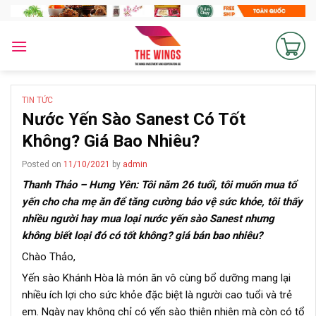
Skip
to
content
TIN TỨC
Nước Yến Sào Sanest Có Tốt
Không? Giá Bao Nhiêu?
Posted on
11/10/2021
by
admin
Thanh Thảo – Hưng Yên: Tôi năm 26 tuổi, tôi muốn mua tổ
yến cho cha mẹ ăn để tăng cường bảo vệ sức khỏe, tôi thấy
nhiều người hay mua loại nước yến sào Sanest nhưng
không biết loại đó có tốt không? giá bán bao nhiêu?
Chào Thảo,
Yến sào Khánh Hòa là món ăn vô cùng bổ dưỡng mang lại
nhiều ích lợi cho sức khỏe đặc biệt là người cao tuổi và trẻ
em. Ngày nay không chỉ có yến sào thiên nhiên mà còn có tổ