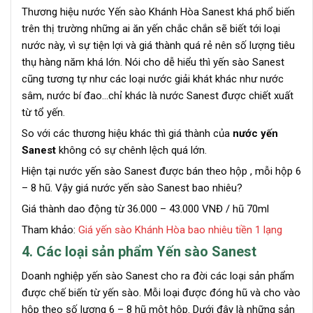
Thương hiệu nước Yến sào Khánh Hòa Sanest khá phổ biến
trên thị trường những ai ăn yến chắc chắn sẽ biết tới loại
nước này, vì sự tiện lợi và giá thành quá rẻ nên số lượng tiêu
thụ hàng năm khá lớn. Nói cho dễ hiểu thì yến sào Sanest
cũng tương tự như các loại nước giải khát khác như nước
sâm, nước bí đao…chỉ khác là nước Sanest được chiết xuất
từ tổ yến.
So với các thương hiệu khác thì giá thành của
nước yến
Sanest
không có sự chênh lệch quá lớn.
Hiện tại nước yến sào Sanest được bán theo hộp , mỗi hộp 6
– 8 hũ. Vậy giá nước yến sào Sanest bao nhiêu?
Giá thành dao động từ 36.000 – 43.000 VNĐ / hũ 70ml
Tham khảo:
Giá yến sào Khánh Hòa bao nhiêu tiền 1 lạng
4. Các loại sản phẩm Yến sào Sanest
Doanh nghiệp yến sào Sanest cho ra đời các loại sản phẩm
được chế biến từ yến sào. Mỗi loại được đóng hũ và cho vào
hộp theo số lượng 6 – 8 hũ một hộp. Dưới đây là những sản