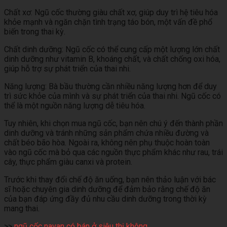
Chất xơ: Ngũ cốc thường giàu chất xơ, giúp duy trì hệ tiêu hóa
khỏe mạnh và ngăn chặn tình trạng táo bón, một vấn đề phổ
biến trong thai kỳ.
Chất dinh dưỡng: Ngũ cốc có thể cung cấp một lượng lớn chất
dinh dưỡng như vitamin B, khoáng chất, và chất chống oxi hóa,
giúp hỗ trợ sự phát triển của thai nhi.
Năng lượng: Bà bầu thường cần nhiều năng lượng hơn để duy
trì sức khỏe của mình và sự phát triển của thai nhi. Ngũ cốc có
thể là một nguồn năng lượng dễ tiêu hóa.
Tuy nhiên, khi chọn mua ngũ cốc, bạn nên chú ý đến thành phần
dinh dưỡng và tránh những sản phẩm chứa nhiều đường và
chất béo bão hòa. Ngoài ra, không nên phụ thuộc hoàn toàn
vào ngũ cốc mà bỏ qua các nguồn thực phẩm khác như rau, trái
cây, thực phẩm giàu canxi và protein.
Trước khi thay đổi chế độ ăn uống, bạn nên thảo luận với bác
sĩ hoặc chuyên gia dinh dưỡng để đảm bảo rằng chế độ ăn
của bạn đáp ứng đầy đủ nhu cầu dinh dưỡng trong thời kỳ
mang thai.
>>
ngũ cốc navan có bán ở siêu thị không