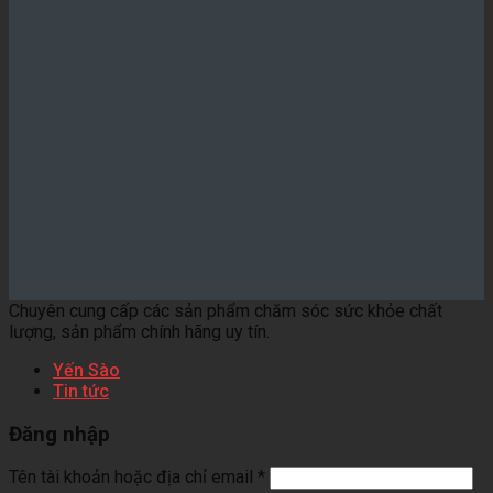
Chuyên cung cấp các sản phẩm chăm sóc sức khỏe chất
lượng, sản phẩm chính hãng uy tín.
Yến Sào
Tin tức
Đăng nhập
Tên tài khoản hoặc địa chỉ email
*