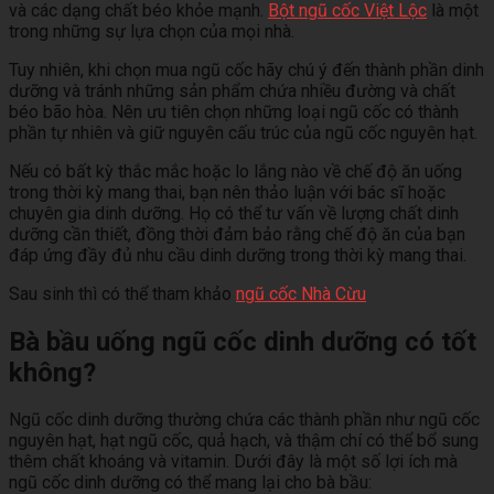
và các dạng chất béo khỏe mạnh.
Bột ngũ cốc Việt Lộc
là một
trong những sự lựa chọn của mọi nhà.
Tuy nhiên, khi chọn mua ngũ cốc hãy chú ý đến thành phần dinh
dưỡng và tránh những sản phẩm chứa nhiều đường và chất
béo bão hòa. Nên ưu tiên chọn những loại ngũ cốc có thành
phần tự nhiên và giữ nguyên cấu trúc của ngũ cốc nguyên hạt.
Nếu có bất kỳ thắc mắc hoặc lo lắng nào về chế độ ăn uống
trong thời kỳ mang thai, bạn nên thảo luận với bác sĩ hoặc
chuyên gia dinh dưỡng. Họ có thể tư vấn về lượng chất dinh
dưỡng cần thiết, đồng thời đảm bảo rằng chế độ ăn của bạn
đáp ứng đầy đủ nhu cầu dinh dưỡng trong thời kỳ mang thai.
Sau sinh thì có thể tham khảo
ngũ cốc Nhà Cừu
Bà bầu uống ngũ cốc dinh dưỡng có tốt
không?
Ngũ cốc dinh dưỡng thường chứa các thành phần như ngũ cốc
nguyên hạt, hạt ngũ cốc, quả hạch, và thậm chí có thể bổ sung
thêm chất khoáng và vitamin. Dưới đây là một số lợi ích mà
ngũ cốc dinh dưỡng có thể mang lại cho bà bầu: