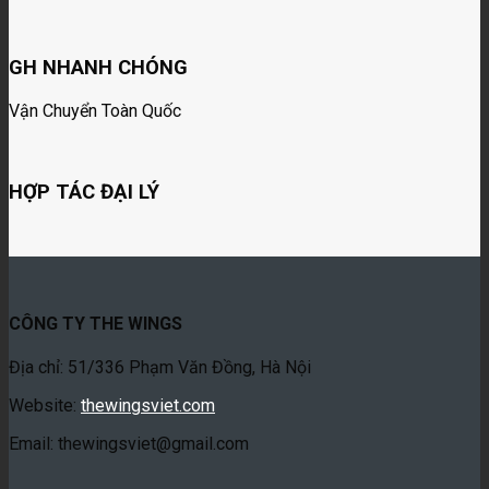
GH NHANH CHÓNG
Vận Chuyển Toàn Quốc
HỢP TÁC ĐẠI LÝ
CÔNG TY THE WINGS
Địa chỉ: 51/336 Phạm Văn Đồng, Hà Nội
Website:
thewingsviet.com
Email: thewingsviet@gmail.com