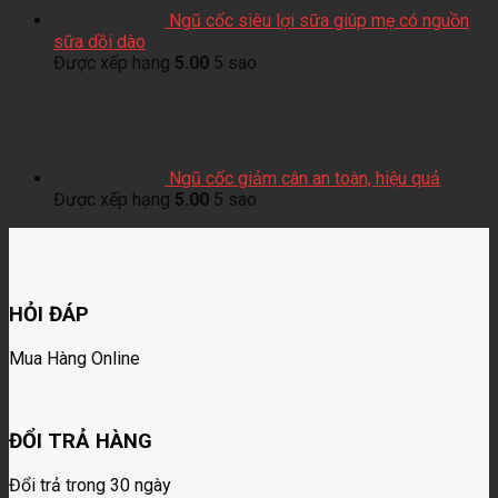
Ngũ cốc siêu lợi sữa giúp mẹ có nguồn
sữa dồi dào
Được xếp hạng
5.00
5 sao
Ngũ cốc giảm cân an toàn, hiệu quả
Được xếp hạng
5.00
5 sao
HỎI ĐÁP
Mua Hàng Online
ĐỔI TRẢ HÀNG
Đổi trả trong 30 ngày