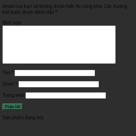
Email của bạn sẽ không được hiển thị công khai.
Các trường
bắt buộc được đánh dấu
*
Bình luận
Tên
*
Email
*
Trang web
Sản phẩm đang hot