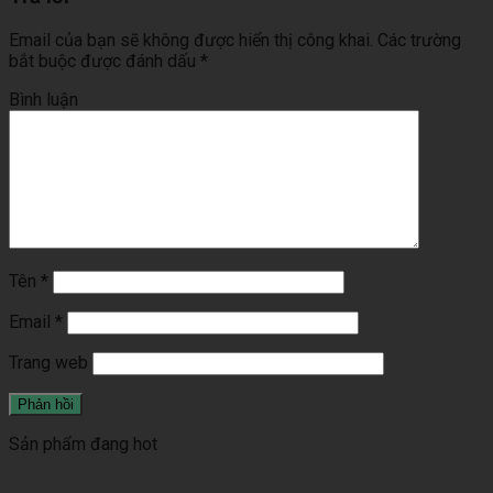
Email của bạn sẽ không được hiển thị công khai.
Các trường
bắt buộc được đánh dấu
*
Bình luận
Tên
*
Email
*
Trang web
Sản phẩm đang hot