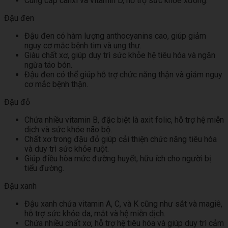
Cung cấp canxi và vitamin D, hỗ trợ sức khỏe xương.
Đậu đen
Đậu đen có hàm lượng anthocyanins cao, giúp giảm
nguy cơ mắc bệnh tim và ung thư.
Giàu chất xơ, giúp duy trì sức khỏe hệ tiêu hóa và ngăn
ngừa táo bón.
Đậu đen có thể giúp hỗ trợ chức năng thận và giảm nguy
cơ mắc bệnh thận.
Đậu đỏ
Chứa nhiều vitamin B, đặc biệt là axit folic, hỗ trợ hệ miễn
dịch và sức khỏe não bộ.
Chất xơ trong đậu đỏ giúp cải thiện chức năng tiêu hóa
và duy trì sức khỏe ruột.
Giúp điều hòa mức đường huyết, hữu ích cho người bị
tiểu đường.
Đậu xanh
Đậu xanh chứa vitamin A, C, và K cũng như sắt và magiê,
hỗ trợ sức khỏe da, mắt và hệ miễn dịch.
Chứa nhiều chất xơ, hỗ trợ hệ tiêu hóa và giúp duy trì cảm