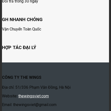
Đổi trả trong 30 ngày
GH NHANH CHÓNG
Vận Chuyển Toàn Quốc
HỢP TÁC ĐẠI LÝ
CÔNG TY THE WINGS
Địa chỉ: 51/336 Phạm Văn Đồng, Hà Nội
Website:
thewingsviet.com
Email: thewingsviet@gmail.com