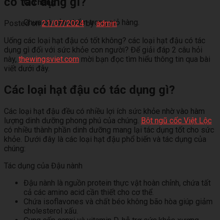
có tác dụng gì?
Giỏ hàng
Chưa có sản phẩm trong giỏ hàng.
Posted on
21/07/2024
by
admin
Uống các loại hạt đậu có tốt không? các loại hạt đậu có tác
dụng gì đối với sức khỏe con người? Để giải đáp 2 câu hỏi
này,
thewingsviet.com
mời bạn đọc tìm hiểu thông tin qua bài
viết dưới đây.
Các loại hạt đậu có tác dụng gì?
Các loại hạt đậu đều có nhiều lợi ích sức khỏe nhờ vào hàm
lượng dinh dưỡng phong phú của chúng.
Bột ngũ cốc Việt Lộc
có nhiều thành phần dinh dưỡng mang lại tác dụng tốt cho sức
khỏe. Dưới đây là các loại hạt đậu phổ biến và tác dụng của
chúng:
Tác dụng của Đậu nành
Đậu nành là nguồn protein thực vật hoàn chỉnh, chứa tất
cả các amino acid cần thiết cho cơ thể.
Chứa isoflavones và chất béo không bão hòa giúp giảm
cholesterol xấu.