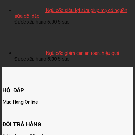
Ngũ cốc siêu lợi sữa giúp mẹ có nguồn
sữa dồi dào
Được xếp hạng
5.00
5 sao
Ngũ cốc giảm cân an toàn, hiệu quả
Được xếp hạng
5.00
5 sao
HỎI ĐÁP
Mua Hàng Online
ĐỔI TRẢ HÀNG