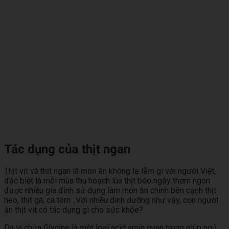
Tác dụng của thịt ngan
Thịt vịt và thịt ngan là món ăn không lạ lẫm gì với người Việt,
đặc biệt là mỗi mùa thu hoạch lúa thịt béo ngậy thơm ngon
được nhiều gia đình sử dụng làm món ăn chính bên cạnh thịt
heo, thịt gà, cá tôm…Với nhiều dinh dưỡng như vậy, con người
ăn thịt vịt có tác dụng gì cho sức khỏe?
Da vị chứa Glycine là một loại acid amin quan trọng giúp ngủ