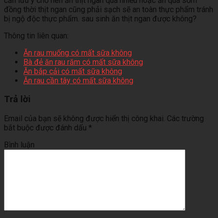
cần lưu ý chớ nên ăn thịt ngan quá nhiều hoặc ăn quá sớm
đồng thời thịt ngan cũng phải sạch sẽ an toàn thực phẩm tránh
bị ngộ độc thực phẩm. sau sinh ăn thịt ngan được không?
Thông tin liên quan:
Ăn rau muống có mất sữa không
Bà đẻ ăn rau răm có mất sữa không
Ăn bắp cải có mất sữa không
Ăn rau cần tây có mất sữa không
Trả lời
Email của bạn sẽ không được hiển thị công khai.
Các trường
bắt buộc được đánh dấu
*
Bình luận