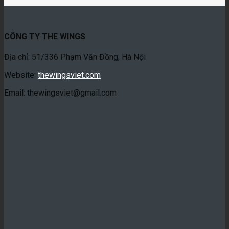
CÔNG TY THE WINGS
Địa chỉ: 51/336 Phạm Văn Đồng, Hà Nội
Website:
thewingsviet.com
Email: thewingsviet@gmail.com