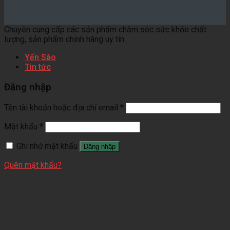
Chuyên cung cấp các sản phẩm chăm sóc sức khỏe chất
lượng, sản phẩm chính hãng uy tín.
Yến Sào
Tin tức
Đăng nhập
Tên tài khoản hoặc địa chỉ email
*
Mật khẩu
*
Ghi nhớ mật khẩu
Đăng nhập
Quên mật khẩu?