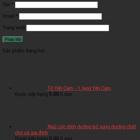
Tên
*
Email
*
Trang web
Sản phẩm đang hot
Tổ Yến Cam - 1 lạng Yến Cam
Được xếp hạng
5.00
5 sao
Ngũ cốc dinh dưỡng bổ sung dưỡng chất
cho cả gia đình
Được xếp hạng
5.00
5 sao