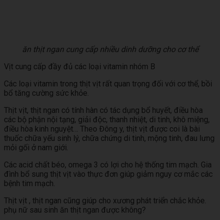
ăn thịt ngan cung cấp nhiều dinh dưỡng cho cơ thể
Vịt cung cấp đầy đủ các loại vitamin nhóm B
Các loại vitamin trong thịt vịt rất quan trọng đối với cơ thể, bồi
bổ tăng cường sức khỏe.
Thịt vịt, thịt ngan có tính hàn có tác dụng bổ huyết, điều hòa
các bộ phận nội tạng, giải độc, thanh nhiệt, di tinh, khô miệng,
điều hòa kinh nguyệt… Theo Đông y, thịt vịt được coi là bài
thuốc chữa yếu sinh lý, chữa chứng di tinh, mộng tinh, đau lưng
mỏi gối ở nam giới.
Các acid chất béo, omega 3 có lợi cho hệ thống tim mạch. Gia
đình bổ sung thịt vịt vào thực đơn giúp giảm nguy cơ mắc các
bệnh tim mạch.
Thịt vịt , thịt ngan cũng giúp cho xương phát triển chắc khỏe.
phụ nữ sau sinh ăn thịt ngan được không?