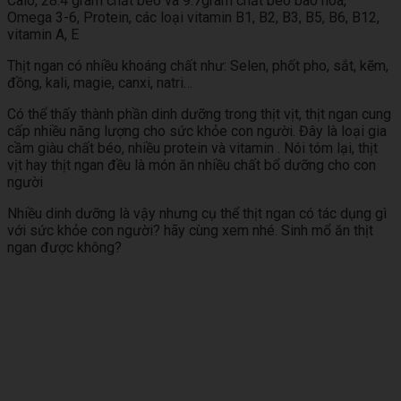
Calo, 28.4 gram chất béo và 9.7gram chất béo bão hòa,
Omega 3-6, Protein, các loại vitamin B1, B2, B3, B5, B6, B12,
vitamin A, E
Thịt ngan có nhiều khoáng chất như: Selen, phốt pho, sắt, kẽm,
đồng, kali, magie, canxi, natri…
Có thể thấy thành phần dinh dưỡng trong thịt vịt, thịt ngan cung
cấp nhiều năng lượng cho sức khỏe con người. Đây là loại gia
cầm giàu chất béo, nhiều protein và vitamin . Nói tóm lại, thịt
vịt hay thịt ngan đều là món ăn nhiều chất bổ dưỡng cho con
người
Nhiều dinh dưỡng là vậy nhưng cụ thể thịt ngan có tác dụng gì
với sức khỏe con người? hãy cùng xem nhé. Sinh mổ ăn thịt
ngan được không?