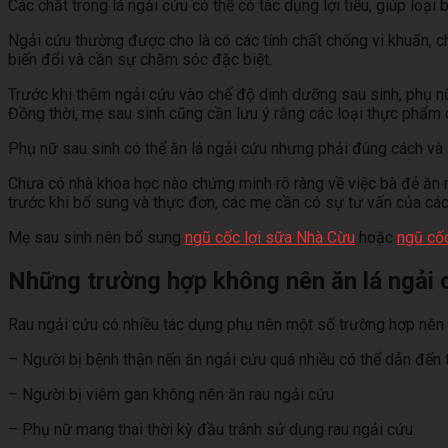
Các chất trong lá ngải cứu có thể có tác dụng lợi tiểu, giúp loạ
Ngải cứu thường được cho là có các tính chất chống vi khuẩn, chố
biến đổi và cần sự chăm sóc đặc biệt.
Trước khi thêm ngải cứu vào chế độ dinh dưỡng sau sinh, phụ 
Đồng thời, mẹ sau sinh cũng cần lưu ý rằng các loại thực phẩm
Phụ nữ sau sinh có thể ăn lá ngải cứu nhưng phải đúng cách và 
Chưa có nhà khoa học nào chứng minh rõ ràng về việc bà đẻ ăn r
trước khi bổ sung và thực đơn, các mẹ cần có sự tư vấn của cá
Mẹ sau sinh nên bổ sung
ngũ cốc lợi sữa Nhà Cừu
hoặc
ngũ cố
Những trường hợp không nên ăn lá ngải 
Rau ngải cứu có nhiều tác dụng phụ nên một số trường hợp nên 
– Người bị bệnh thận nến ăn ngải cứu quá nhiều có thể dẫn đến t
– Người bị viêm gan không nên ăn rau ngải cứu
– Phụ nữ mang thai thời kỳ đầu tránh sử dụng rau ngải cứu.