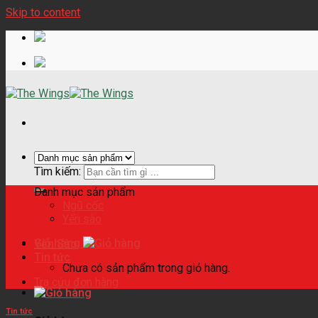
Skip to content
Tìm kiếm:
Danh mục sản phẩm
Ngũ cốc
Yến sào
Giỏ hàng
Yến Sào
Tin tức
Chưa có sản phẩm trong giỏ hàng.
Tra cứu đơn hàng
Tin tức