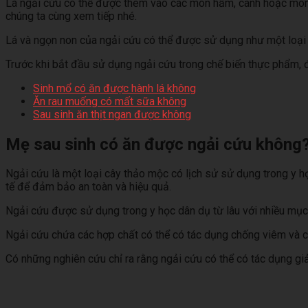
Lá ngải cứu có thể được thêm vào các món hầm, canh hoặc món x
chúng ta cùng xem tiếp nhé.
Lá và ngọn non của ngải cứu có thể được sử dụng như một loại 
Trước khi bắt đầu sử dụng ngải cứu trong chế biến thực phẩm, 
Sinh mổ có ăn được hành lá không
Ăn rau muống có mất sữa không
Sau sinh ăn thịt ngan được không
Mẹ sau sinh có ăn được ngải cứu không
Ngải cứu là một loại cây thảo mộc có lịch sử sử dụng trong y họ
tế để đảm bảo an toàn và hiệu quả.
Ngải cứu được sử dụng trong y học dân dụ từ lâu với nhiều mục 
Ngải cứu chứa các hợp chất có thể có tác dụng chống viêm và chố
Có những nghiên cứu chỉ ra rằng ngải cứu có thể có tác dụng gi