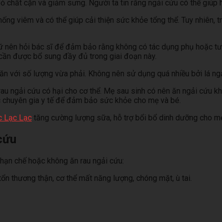
i bỏ chất cặn và giảm sưng. Người ta tin rằng ngải cứu có thể giúp
ng viêm và có thể giúp cải thiện sức khỏe tổng thể. Tuy nhiên, tr
nữ nên hỏi bác sĩ để đảm bảo rằng không có tác dụng phụ hoặc t
 cần được bổ sung đầy đủ trong giai đoạn này.
ăn với số lượng vừa phải. Không nên sử dụng quá nhiều bởi lá ngả
au ngải cứu có hại cho cơ thể. Mẹ sau sinh có nên ăn ngải cứu kh
c chuyên gia y tế để đảm bảo sức khỏe cho mẹ và bé.
c Lạc Lạc
tăng cường lượng sữa, hỗ trợ bổi bổ dinh dưỡng cho mẹ
cứu
hạn chế hoặc không ăn rau ngải cứu:
ổn thương thận, cơ thể mất năng lượng, chóng mặt, ù tai.