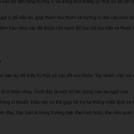
ào để làm tăng hương vị và đồng thời mang lại một số lợi ích c
gia vị để nấu ăn, giúp thêm mùi thơm và hương vị cho các món ăn
đảm bảo rằng cây đã được rửa sạch để loại bỏ bụi bẩn và thuốc 
?
c dân dụ để điều trị một số vấn đề sức khỏe. Tuy nhiên, việc sử 
đích khác nhau. Dưới đây là một số tác dụng của rau ngải cứu:
ng vi khuẩn. Điều này có thể giúp hỗ trợ hệ thống miễn dịch và ng
ảm đau, đặc biệt là trong trường hợp đau kinh hoặc đau liên quan