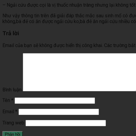
– Ngải cứu được cọi là vị thuốc nhuận tràng nhưng lại không tốt 
Như vậy thông tin trên đã giải đáp thắc mắc sau sinh mổ có đ
không,bà đẻ có ăn được ngải cứu ko,bà đẻ ăn ngải cứu nhiều có
Trả lời
Email của bạn sẽ không được hiển thị công khai.
Các trường bắ
Bình luận
Tên
*
Email
*
Trang web