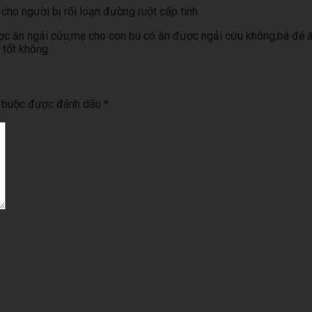
cho người bị rối loạn đường ruột cấp tính.
ược ăn ngải cứu,mẹ cho con bú có ăn được ngải cứu không,bà đẻ 
 tốt không
t buộc được đánh dấu
*