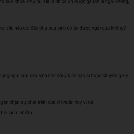
ho sức khỏe. Phụ nữ sau sinh có ăn được gà tần lá ngải không,
.
trừ sâu nếu có. Sản phụ sau sinh có ăn được ngải cứu không?
dụng ngải cứu sau sinh nên hỏi ý kiến bác sĩ hoặc chuyên gia y
ăn chặn sự phát triển của vi khuẩn hay vi rút.
 đến viêm nhiễm.