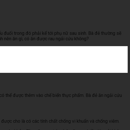
u đuối trong đó phải kể tới phụ nữ sau sinh. Bà đẻ thường sẽ
nh nên ăn gì, có ăn được rau ngải cứu không?
 có thể được thêm vào chế biến thực phẩm. Bà đẻ ăn ngải cứu
 được cho là có các tính chất chống vi khuẩn và chống viêm.