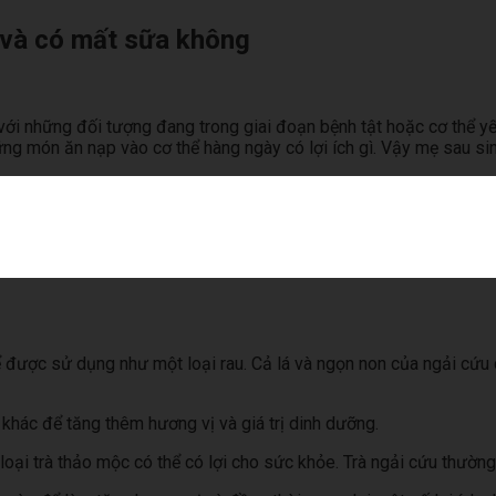
 và có mất sữa không
ới những đối tượng đang trong giai đoạn bệnh tật hoặc cơ thể yế
ng món ăn nạp vào cơ thể hàng ngày có lợi ích gì. Vậy mẹ sau si
ể được sử dụng như một loại rau. Cả lá và ngọn non của ngải cứu
hác để tăng thêm hương vị và giá trị dinh dưỡng.
oại trà thảo mộc có thể có lợi cho sức khỏe. Trà ngải cứu thường