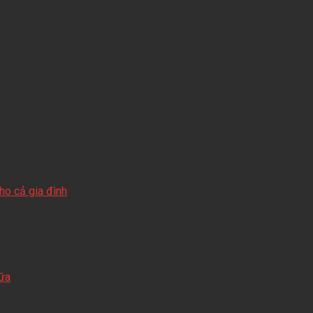
o cả gia đình
sữa