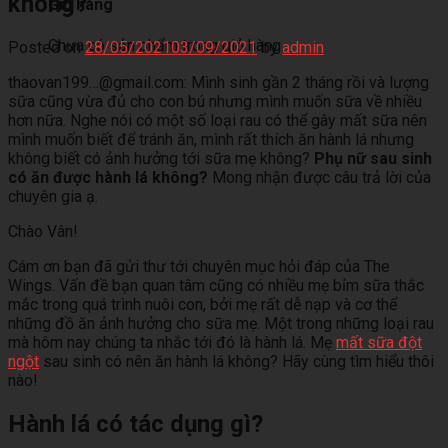
không?
Giỏ hàng
Chưa có sản phẩm trong giỏ hàng.
Posted on
28/05/2021
03/09/2021
by
admin
thaovan199…@gmail.com: Mình sinh gần 2 tháng rồi và lượng
sữa cũng vừa đủ cho con bú nhưng mình muốn sữa về nhiều
hơn nữa. Nghe nói có một số loại rau có thể gây mất sữa nên
mình muốn biết để tránh ăn, mình rất thích ăn hành lá nhưng
không biết có ảnh hưởng tới sữa mẹ không?
Phụ nữ sau sinh
có ăn được hành lá không?
Mong nhận được câu trả lời của
chuyên gia ạ.
Chào Vân!
Cám ơn bạn đã gửi thư tới chuyên mục hỏi đáp của The
Wings. Vấn đề bạn quan tâm cũng có nhiều mẹ bỉm sữa thắc
mắc trong quá trình nuôi con, bởi mẹ rất dễ nạp và cơ thể
những đồ ăn ảnh hưởng cho sữa mẹ. Một trong những loại rau
mà hôm nay chúng ta nhắc tới đó là hành lá. Mẹ
mất sữa đột
ngột
sau sinh có nên ăn hành lá không? Hãy cùng tìm hiểu thôi
nào!
Hành lá có tác dụng gì?