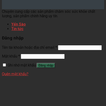
Chuyên cung cấp các sản phẩm chăm sóc sức khỏe chất
lượng, sản phẩm chính hãng uy tín.
Yến Sào
Tin tức
Đăng nhập
Tên tài khoản hoặc địa chỉ email
*
Mật khẩu
*
Ghi nhớ mật khẩu
Đăng nhập
Quên mật khẩu?