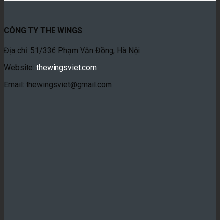
CÔNG TY THE WINGS
Địa chỉ: 51/336 Phạm Văn Đồng, Hà Nội
Website:
thewingsviet.com
Email: thewingsviet@gmail.com