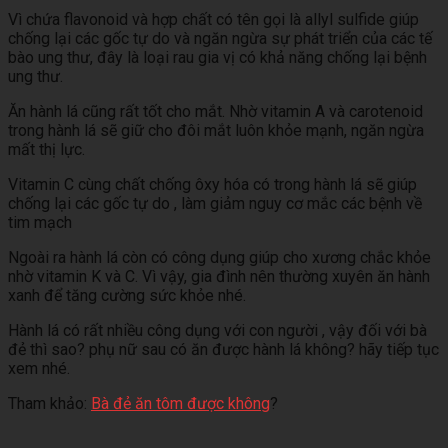
Vì chứa flavonoid và hợp chất có tên gọi là allyl sulfide giúp
chống lại các gốc tự do và ngăn ngừa sự phát triển của các tế
bào ung thư, đây là loại rau gia vị có khả năng chống lại bệnh
ung thư.
Ăn hành lá cũng rất tốt cho mắt. Nhờ vitamin A và carotenoid
trong hành lá sẽ giữ cho đôi mắt luôn khỏe mạnh, ngăn ngừa
mất thị lực.
Vitamin C cùng chất chống ôxy hóa có trong hành lá sẽ giúp
chống lại các gốc tự do , làm giảm nguy cơ mắc các bệnh về
tim mạch
Ngoài ra hành lá còn có công dụng giúp cho xương chắc khỏe
nhờ vitamin K và C. Vì vậy, gia đình nên thường xuyên ăn hành
xanh để tăng cường sức khỏe nhé.
Hành lá có rất nhiều công dụng với con người , vậy đối với bà
đẻ thì sao? phụ nữ sau có ăn được hành lá không? hãy tiếp tục
xem nhé.
Tham khảo:
Bà đẻ ăn tôm được không
?