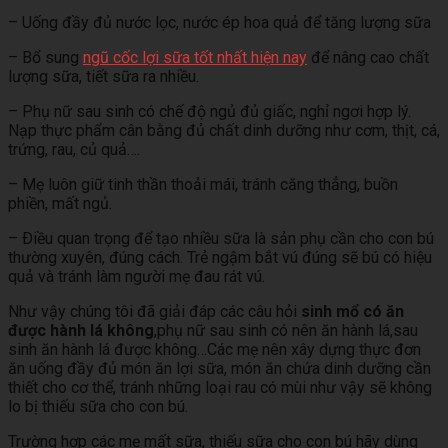
– Uống đầy đủ nước lọc, nước ép hoa quả để tăng lượng sữa
– Bổ sung
ngũ cốc lợi sữa tốt nhất hiện nay
để nâng cao chất
lượng sữa, tiết sữa ra nhiều.
– Phụ nữ sau sinh có chế độ ngủ đủ giấc, nghỉ ngơi hợp lý.
Nạp thực phẩm cân bằng đủ chất dinh dưỡng như cơm, thịt, cá,
trứng, rau, củ quả….
– Mẹ luôn giữ tinh thần thoải mái, tránh căng thẳng, buồn
phiền, mất ngủ.
– Ðiều quan trọng để tạo nhiều sữa là sản phụ cần cho con bú
thường xuyên, đúng cách. Trẻ ngậm bắt vú đúng sẽ bú có hiệu
quả và tránh làm người mẹ đau rát vú.
Như vậy chúng tôi đã giải đáp các câu hỏi
sinh mổ có ăn
được hành lá không
,phụ nữ sau sinh có nên ăn hành lá,sau
sinh ăn hành lá được không…Các mẹ nên xây dựng thực đơn
ăn uống đầy đủ món ăn lợi sữa, món ăn chứa dinh dưỡng cần
thiết cho cơ thể, tránh những loại rau có mùi như vậy sẽ không
lo bị thiếu sữa cho con bú.
Trường hợp các mẹ mất sữa, thiếu sữa cho con bú hãy dùng