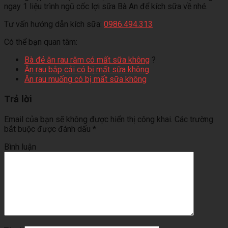
ngay 1 liệu trình ngũ cốc lợi sữa Bà An để kích sữa về nhé.
Tư vấn hướng dẫn kích sữa:
0986.494.313
Có thể bạn quan tâm:
Bà đẻ ăn rau răm có mất sữa không
?
Ăn rau bắp cải có bị mất sữa không
Ăn rau muống có bị mất sữa không
Trả lời
Email của bạn sẽ không được hiển thị công khai.
Các trường
bắt buộc được đánh dấu
*
Bình luận