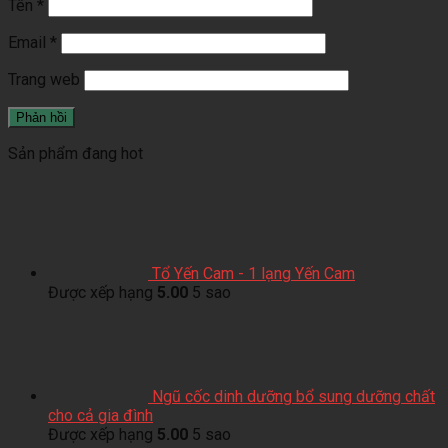
Tên
*
Email
*
Trang web
Sản phẩm đang hot
Tổ Yến Cam - 1 lạng Yến Cam
Được xếp hạng
5.00
5 sao
Ngũ cốc dinh dưỡng bổ sung dưỡng chất
cho cả gia đình
Được xếp hạng
5.00
5 sao