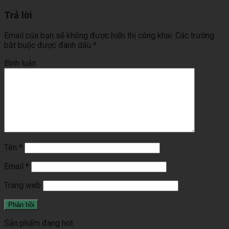
Trả lời
Email của bạn sẽ không được hiển thị công khai.
Các trường
bắt buộc được đánh dấu
*
Bình luận
Tên
*
Email
*
Trang web
Sản phẩm đang hot