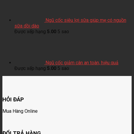
Ngũ cốc siêu lợi sữa giúp mẹ có nguồn
sữa dồi dào
Được xếp hạng
5.00
5 sao
Ngũ cốc giảm cân an toàn, hiệu quả
Được xếp hạng
5.00
5 sao
HỎI ĐÁP
Mua Hàng Online
ĐỔI TRẢ HÀNG