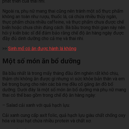
phát triển của thai nhi.
Ngoài ra, phụ nữ mang thai cũng nên tránh một số thực phẩm
không an toàn như rượu, thuốc lá, cá chứa nhiều thủy ngân,
thực phẩm chứa nhiều caffeine, và thực phẩm chưa được chế
biến hoặc chưa chín đúng cách. Bà bầu trong thời gian này nên
hỏi ý kiến bác sĩ để đảm bảo rằng chế độ ăn hàng ngày được
đầy đủ dinh dưỡng cho cả mẹ và thai nhi.
>>
Sinh mổ có ăn được hành lá không
Một số món ăn bổ dưỡng
Bà bầu nhất là trong mấy tháng đầu ốm nghén rất khó chịu,
thậm chí không ăn được gì nhưng vì sức khỏe bản thân và em
bé trong bụng cho nên các bà mẹ đều cố gắng ăn đồ bổ
dưỡng. Dưới đây là một số món ăn bổ dưỡng mà phụ nữ mang
thai có thể bao gồm trong chế độ ăn hàng ngày:
– Salad cải xanh với quả hạch lựu:
Cải xanh cung cấp axít folic, quả hạch lựu giàu chất chống oxy
hóa và loại hạt chứa nhiều protein và chất xơ.