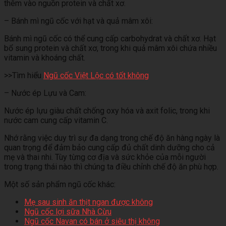
thêm vào nguồn protein và chất xơ.
– Bánh mì ngũ cốc với hạt và quả mâm xôi:
Bánh mì ngũ cốc có thể cung cấp carbohydrat và chất xơ. Hạt
bổ sung protein và chất xơ, trong khi quả mâm xôi chứa nhiều
vitamin và khoáng chất.
>>Tìm hiểu
Ngũ cốc Việt Lộc có tốt không
– Nước ép Lựu và Cam:
Nước ép lựu giàu chất chống oxy hóa và axit folic, trong khi
nước cam cung cấp vitamin C.
Nhớ rằng việc duy trì sự đa dạng trong chế độ ăn hàng ngày là
quan trọng để đảm bảo cung cấp đủ chất dinh dưỡng cho cả
mẹ và thai nhi. Tùy từng cơ địa và sức khỏe của mỗi người
trong trạng thái nào thì chúng ta điều chỉnh chế độ ăn phù hợp.
Một số sản phẩm ngũ cốc khác:
Mẹ sau sinh ăn thịt ngan được không
Ngũ cốc lợi sữa Nhà Cừu
Ngũ cốc Navan có bán ở siêu thị không