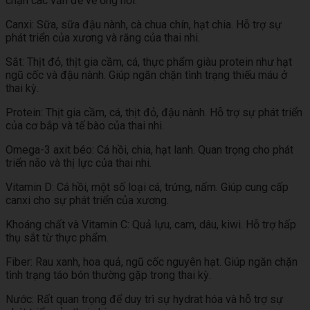
chặn các vấn đề về ống nơi.
Canxi: Sữa, sữa đậu nành, cà chua chín, hạt chia. Hỗ trợ sự
phát triển của xương và răng của thai nhi.
Sắt: Thịt đỏ, thịt gia cầm, cá, thực phẩm giàu protein như hạt
ngũ cốc và đậu nành. Giúp ngăn chặn tình trạng thiếu máu ở
thai kỳ.
Protein: Thịt gia cầm, cá, thịt đỏ, đậu nành. Hỗ trợ sự phát triển
của cơ bắp và tế bào của thai nhi.
Omega-3 axit béo: Cá hồi, chia, hạt lanh. Quan trọng cho phát
triển não và thị lực của thai nhi.
Vitamin D: Cá hồi, một số loại cá, trứng, nấm. Giúp cung cấp
canxi cho sự phát triển của xương.
Khoáng chất và Vitamin C: Quả lựu, cam, dâu, kiwi. Hỗ trợ hấp
thụ sắt từ thực phẩm.
Fiber: Rau xanh, hoa quả, ngũ cốc nguyên hạt. Giúp ngăn chặn
tình trạng táo bón thường gặp trong thai kỳ.
Nước: Rất quan trọng để duy trì sự hydrat hóa và hỗ trợ sự