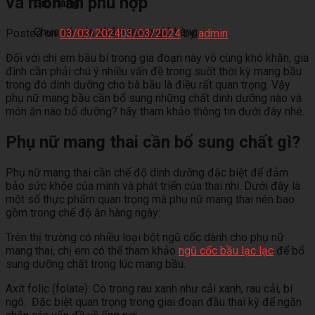
và món ăn phù hợp
Giỏ hàng
Chưa có sản phẩm trong giỏ hàng.
Posted on
03/03/2024
03/03/2024
by
admin
Đối với chị em bầu bí trong gia đoạn này vô cùng khó khăn, gia
đình cần phải chú ý nhiều vấn đề trong suốt thời kỳ mang bầu
trong đó dinh dưỡng cho bà bầu là điều rất quan trọng. Vậy
phụ nữ mang bầu cần bổ sung những chất dinh dưỡng nào và
món ăn nào bổ dưỡng? hãy tham khảo thông tin dưới đây nhé.
Phụ nữ mang thai cần bổ sung chất gì?
Phụ nữ mang thai cần chế độ dinh dưỡng đặc biệt để đảm
bảo sức khỏe của mình và phát triển của thai nhi. Dưới đây là
một số thực phẩm quan trọng mà phụ nữ mang thai nên bao
gồm trong chế độ ăn hàng ngày:
Trên thị trường có nhiều loại bột ngũ cốc dành cho phụ nữ
mang thai, chị em có thể tham khảo
ngũ cốc bầu lạc lạc
để bổ
sung dưỡng chất trong lúc mang bầu.
Axít folic (folate): Có trong rau xanh như cải xanh, rau cải, bí
ngô. Đặc biệt quan trọng trong giai đoạn đầu thai kỳ để ngăn