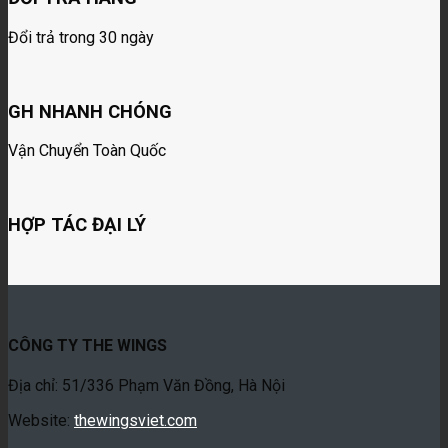
Đổi trả trong 30 ngày
GH NHANH CHÓNG
Vận Chuyển Toàn Quốc
HỢP TÁC ĐẠI LÝ
CÔNG TY THE WINGS
Địa chỉ: 51/336 Phạm Văn Đồng, Hà Nội
Website:
thewingsviet.com