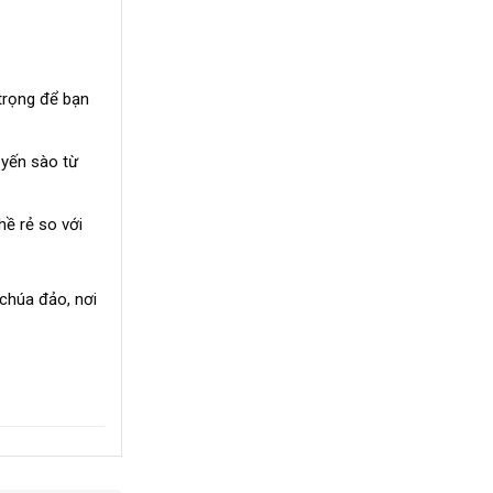
trọng để bạn
 yến sào từ
hề rẻ so với
 chúa đảo, nơi