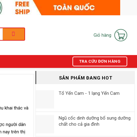
Giỏ hàng
TRA CỨU ĐƠN HÀNG
SẢN PHẨM ĐANG HOT
Tổ Yến Cam - 1 lạng Yến Cam
u khai thác và
Ngũ cốc dinh dưỡng bổ sung dưỡng
chất cho cả gia đình
ược người dân
 nay trên thị