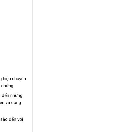
g hiệu chuyên
 chứng.
g đến những
yền và công
 sào đến với