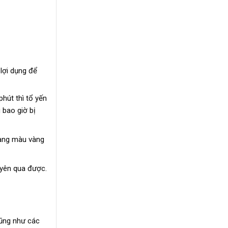
lợi dụng để
hút thì tổ yến
 bao giờ bị
sang màu vàng
uyên qua được.
cũng như các