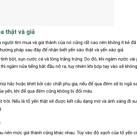
 thật và giả
 người tìm mua và giá thành của nó cũng rất cao nên không ít kẻ đã 
phương pháp sau đây để nhận biết yến sào thật và yến sào giả.
h bột, sụn cước cá và lòng trắng trứng. Do đó, khi ngâm nước vài p
 thì ngâm nửa tiếng bắt đầu nở ra, tuy nhiên khi bóp tay vào sẽ không
ó mùi hắc hoặc khét bởi các chất phụ gia, nếu để qua đêm sẽ bị ngả 
 của yến, khi để qua đêm cũng không bị đổi màu.
t trời. Nếu là tổ yến thật sẽ được kết cấu dạng mờ và ánh sáng đi x
.
a
hau nên mức giá thành cũng khác nhau. Tùy vào độ sạch của tổ yến 