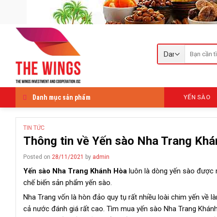
Skip
to
content
Tìm
kiếm:
Danh mục sản phẩm
YẾN SÀO
TIN TỨC
Thông tin về Yến sào Nha Trang Khá
Posted on
28/11/2021
by
admin
Yến sào Nha Trang Khánh Hòa
luôn là dòng yến sào được m
chế biến sản phẩm yến sào.
Nha Trang vốn là hòn đảo quy tụ rất nhiều loài chim yến về 
cả nước đánh giá rất cao. Tìm mua yến sào Nha Trang Khánh 