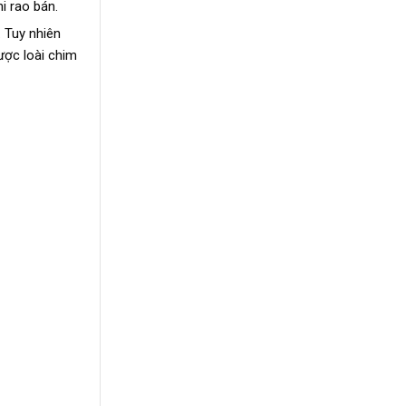
i rao bán.
 Tuy nhiên
được loài chim