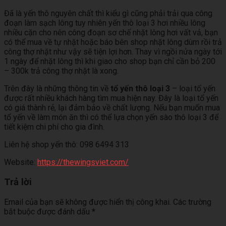
Đã là yến thô nguyên chất thì kiểu gì cũng phải trải qua công
đoạn làm sạch lông tuy nhiên yến thô loại 3 hơi nhiều lông
nhiều cặn cho nên công đoạn sơ chế nhặt lông hơi vất vả, bạn
có thể mua về tự nhặt hoặc báo bên shop nhặt lông dùm rồi trả
công thợ nhặt như vậy sẽ tiện lợi hơn. Thay vì ngồi nửa ngày tới
1 ngày để nhặt lông thì khi giao cho shop bạn chỉ cần bỏ 200
– 300k trả công thợ nhặt là xong.
Trên đây là những thông tin về
tổ yến thô loại 3
– loại tổ yến
được rất nhiều khách hàng tìm mua hiện nay. Đây là loại tổ yến
có giá thành rẻ, lại đảm bảo về chất lượng. Nếu bạn muốn mua
tổ yến về làm món ăn thì có thể lựa chọn yến sào thô loại 3 để
tiết kiệm chi phí cho gia đình.
Liên hệ shop yến thô: 098 6494 313
Website:
https://thewingsviet.com/
Trả lời
Email của bạn sẽ không được hiển thị công khai.
Các trường
bắt buộc được đánh dấu
*