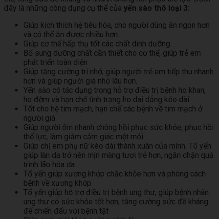
đây là những công dụng cụ thể của
yến sào thô loại 3
:
Giúp kích thích hệ tiêu hóa, cho người dùng ăn ngon hơn
và có thể ăn được nhiều hơn.
Giúp cơ thể hấp thụ tốt các chất dinh dưỡng
Bổ sung dưỡng chất cần thiết cho cơ thể, giúp trẻ em
phát triển toàn diện
Giúp tăng cường trí nhớ, giúp người trẻ em tiếp thu nhanh
hơn và giúp người già nhớ lâu hơn.
Yến sào có tác dụng trong hỗ trợ điều trị bệnh ho khan,
ho đờm và hạn chế tình trạng ho dai dẳng kéo dài.
Tốt cho hệ tim mạch, hạn chế các bệnh về tim mạch ở
người già
Giúp người ốm nhanh chóng hồi phục sức khỏe, phục hồi
thể lực, làm giảm cảm giác mệt mỏi
Giúp chị em phụ nữ kéo dài thành xuân của mình. Tổ yến
giúp làn da trở nên mịn màng tươi trẻ hơn, ngăn chặn quá
trình lão hóa da
Tổ yến giúp xương khớp chắc khỏe hơn và phòng cách
bệnh về xương khớp
Tổ yến giúp hỗ trợ điều trị bệnh ung thư, giúp bệnh nhân
ung thư có sức khỏe tốt hơn, tăng cường sức đề kháng
để chiến đấu với bệnh tật