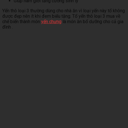
Giúp nam giới tăng cường sinh lý
Yến thô loại 3 thường dùng cho nhà ăn vì loại yến này tổ không
được đẹp nên ít khi đem biếu tặng. Tổ yến thô loại 3 mua về
chế biến thành món
yến chưng
là món ăn bổ dưỡng cho cả gia
đình .