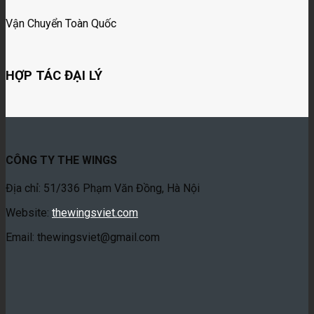
Vận Chuyển Toàn Quốc
HỢP TÁC ĐẠI LÝ
CÔNG TY THE WINGS
Địa chỉ: 51/336 Phạm Văn Đồng, Hà Nội
Website:
thewingsviet.com
Email: thewingsviet@gmail.com