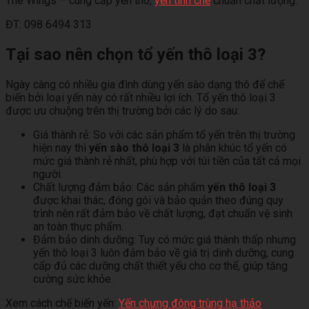
The Wings – cung cấp yến thô,
yến tinh chế
chuẩn chất lượng.
ĐT: 098 6494 313
Tại sao nên chọn tổ yến thô loại 3?
Ngày càng có nhiều gia đình dùng yến sào dạng thô để chế
biến bởi loại yến này có rất nhiều lợi ích. Tổ yến thô loại 3
được ưu chuộng trên thị trường bởi các lý do sau:
Giá thành rẻ: So với các sản phẩm tổ yến trên thị trường
hiện nay thì
yến sào thô loại 3
là phân khúc tổ yến có
mức giá thành rẻ nhất, phù hợp với túi tiền của tất cả mọi
người.
Chất lượng đảm bảo: Các sản phẩm
yến thô loại 3
được khai thác, đóng gói và bảo quản theo đúng quy
trình nên rất đảm bảo về chất lượng, đạt chuẩn vệ sinh
an toàn thực phẩm.
Đảm bảo dinh dưỡng: Tuy có mức giá thành thấp nhưng
yến thô loại 3 luôn đảm bảo về giá trị dinh dưỡng, cung
cấp đủ các dưỡng chất thiết yếu cho cơ thể, giúp tăng
cường sức khỏe.
Xem cách chế biến yến:
Yến chưng đông trùng hạ thảo