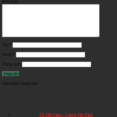
Bình luận
Tên
*
Email
*
Trang web
Sản phẩm đang hot
Tổ Yến Cam - 1 lạng Yến Cam