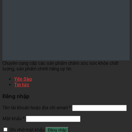
Chuyên cung cấp các sản phẩm chăm sóc sức khỏe chất
lượng, sản phẩm chính hãng uy tín.
Yến Sào
Tin tức
Đăng nhập
Tên tài khoản hoặc địa chỉ email
*
Mật khẩu
*
Ghi nhớ mật khẩu
Đăng nhập