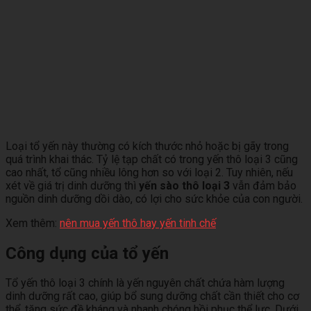
Loại tổ yến này thường có kích thước nhỏ hoặc bị gãy trong
quá trình khai thác. Tỷ lệ tạp chất có trong yến thô loại 3 cũng
cao nhất, tổ cũng nhiều lông hơn so với loại 2. Tuy nhiên, nếu
xét về giá trị dinh dưỡng thì
yến sào thô loại 3
vẫn đảm bảo
nguồn dinh dưỡng dồi dào, có lợi cho sức khỏe của con người.
Xem thêm:
nên mua yến thô hay yến tinh chế
Công dụng của tổ yến
Tổ yến thô loại 3 chính là yến nguyên chất chứa hàm lượng
dinh dưỡng rất cao, giúp bổ sung dưỡng chất cần thiết cho cơ
thể, tăng sức đề kháng và nhanh chóng hồi phục thể lực. Dưới