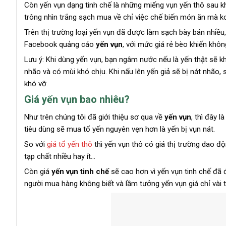
Còn yến vụn dạng tinh chế là những miếng vụn yến thô sau khi
trông nhìn trắng sạch mua về chỉ việc chế biến món ăn mà k
Trên thị trường loại yến vụn đã được làm sạch bày bán nhiều
Facebook quảng cáo
yến vụn
, với mức giá rẻ bèo khiến khôn
Lưu ý: Khi dùng yến vụn, bạn ngâm nước nếu là yến thật sẽ k
nhão và có mùi khó chịu. Khi nấu lên yến giả sẽ bị nát nhão, 
khó vỡ.
Giá yến vụn bao nhiêu?
Như trên chúng tôi đã giới thiệu sơ qua về
yến vụn
, thì đây 
tiêu dùng sẽ mua tổ yến nguyên vẹn hơn là yến bị vụn nát.
So với
giá tổ yến thô
thì yến vụn thô có giá thị trường dao đ
tạp chất nhiều hay ít…
Còn giá
yến vụn tinh chế
sẽ cao hơn vì yến vụn tinh chế đã
người mua hàng không biết và lầm tưởng yến vụn giá chỉ vài