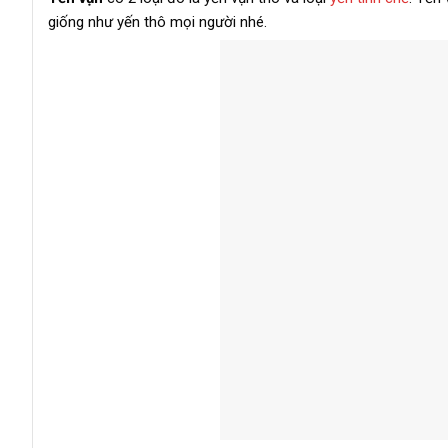
giống như yến thô mọi người nhé.