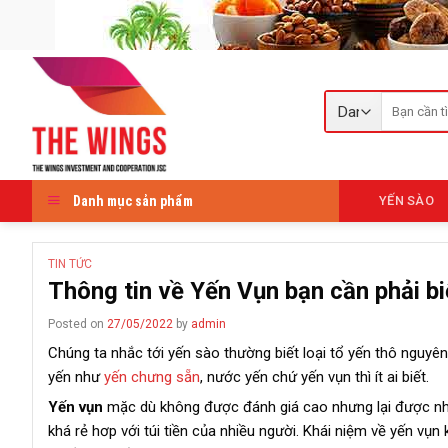
Skip
to
content
Tìm
kiếm:
Danh mục sản phẩm
YẾN SÀO
TIN TỨC
Thông tin về Yến Vụn bạn cần phải bi
Posted on
27/05/2022
by
admin
Chúng ta nhắc tới yến sào thường biết loại tổ yến thô nguyên
yến như
yến chưng sẵn
, nước yến chứ yến vụn thì ít ai biết.
Yến vụn
mặc dù không được đánh giá cao nhưng lại được nh
khá rẻ hơp với túi tiền của nhiều người. Khái niệm về yến vụ