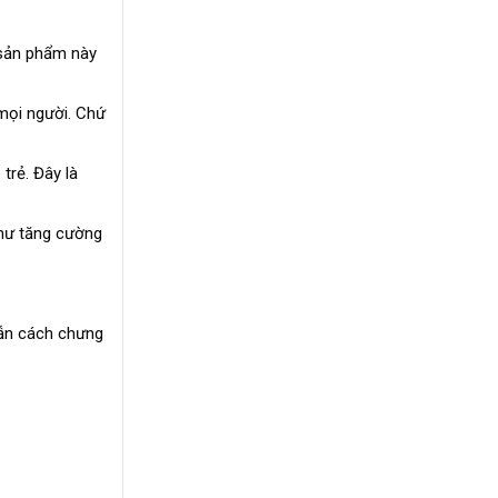
 sản phẩm này
 mọi người. Chứ
trẻ. Đây là
như tăng cường
dẫn cách chưng