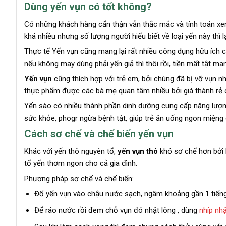
Dùng yến vụn có tốt không?
Có những khách hàng cẩn thận vẫn thắc mắc và tính toán 
khá nhiều nhưng số lượng người hiểu biết về loại yến này thì lại
Thực tế Yến vụn cũng mang lại rất nhiều công dụng hữu ích ch
nếu không may dùng phải yến giả thì thôi rồi, tiền mất tật ma
Yến vụn
cũng thích hợp với trẻ em, bởi chúng đã bị vỡ vụn n
thực phẩm được các bà mẹ quan tâm nhiều bởi giá thành rẻ
Yến sào có nhiều thành phần dinh dưỡng cung cấp năng lượn
sức khỏe, phogr ngừa bệnh tật, giúp trẻ ăn uống ngon miệng
Cách sơ chế và chế biến yến vụn
Khác với yến thô nguyên tổ,
yến vụn thô
khó sơ chế hơn bởi 
tổ yến thơm ngon cho cả gia đình.
Phương pháp sơ chế và chế biến:
Đổ yến vụn vào chậu nước sạch, ngâm khoảng gần 1 tiếng t
Để ráo nước rồi đem chỗ vụn đó nhặt lông , dùng
nhíp nhặ