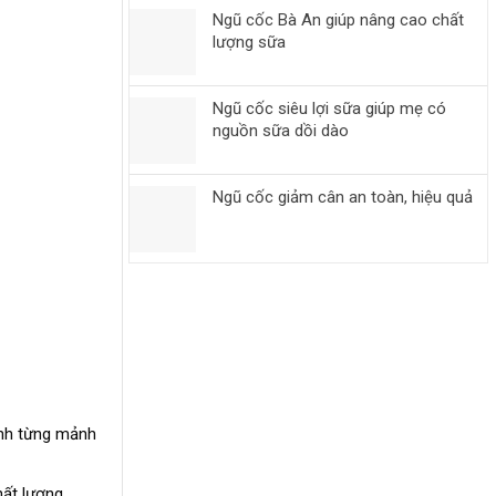
Ngũ cốc Bà An giúp nâng cao chất
lượng sữa
Ngũ cốc siêu lợi sữa giúp mẹ có
nguồn sữa dồi dào
Ngũ cốc giảm cân an toàn, hiệu quả
ành từng mảnh
hất lượng