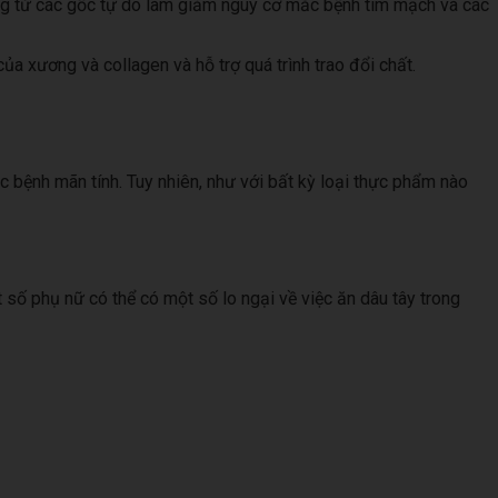
ơng từ các gốc tự do làm giảm nguy cơ mắc bệnh tim mạch và các
a xương và collagen và hỗ trợ quá trình trao đổi chất.
c bệnh mãn tính. Tuy nhiên, như với bất kỳ loại thực phẩm nào
 số phụ nữ có thể có một số lo ngại về việc ăn dâu tây trong