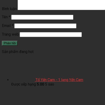
Bình luận
Tên
*
Email
*
Trang web
Sản phẩm đang hot
Tổ Yến Cam - 1 lạng Yến Cam
Được xếp hạng
5.00
5 sao