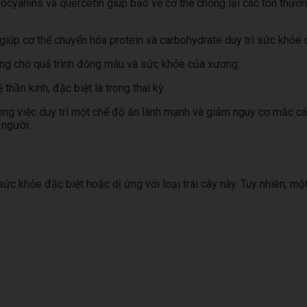
hocyanins và quercetin giúp bảo vệ cơ thể chống lại các tổn thư
úp cơ thể chuyển hóa protein và carbohydrate duy trì sức khỏe củ
ọng cho quá trình đông máu và sức khỏe của xương.
thần kinh, đặc biệt là trong thai kỳ.
trong việc duy trì một chế độ ăn lành mạnh và giảm nguy cơ mắc cá
 người.
c khỏe đặc biệt hoặc dị ứng với loại trái cây này. Tuy nhiên, một