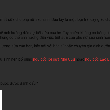
ất sữa cho phụ nữ sau sinh. Dâu tây là một loại trái cây giàu ch
thể ảnh hưởng đến sự tiết sữa của họ. Tuy nhiên, không có bằng 
chung có thể ảnh hưởng đến việc tiết sữa của phụ nữ sau sinh hơn
lượng sữa của bạn, hãy nói với bác sĩ hoặc chuyên gia dinh dưỡng
au sinh nên bổ sung
ngũ cốc lợi sữa Nhà Cừu
hoặc
ngũ cốc Lạc L
t buộc được đánh dấu
*