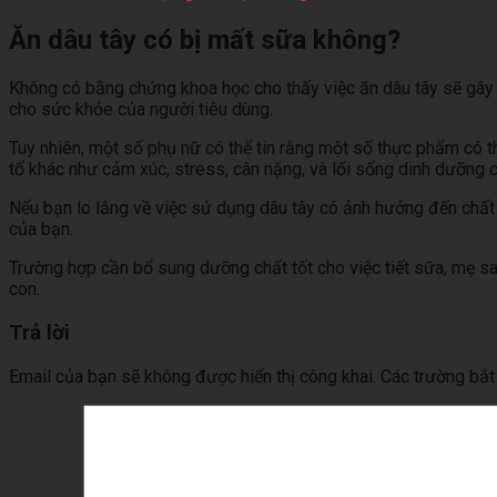
Ăn dâu tây có bị mất sữa không?
Không có bằng chứng khoa học cho thấy việc ăn dâu tây sẽ gây m
cho sức khỏe của người tiêu dùng.
Tuy nhiên, một số phụ nữ có thể tin rằng một số thực phẩm có 
tố khác như cảm xúc, stress, cân nặng, và lối sống dinh dưỡng 
Nếu bạn lo lắng về việc sử dụng dâu tây có ảnh hưởng đến chất 
của bạn.
Trường hợp cần bổ sung dưỡng chất tốt cho việc tiết sữa, mẹ s
con.
Trả lời
Email của bạn sẽ không được hiển thị công khai.
Các trường bắ