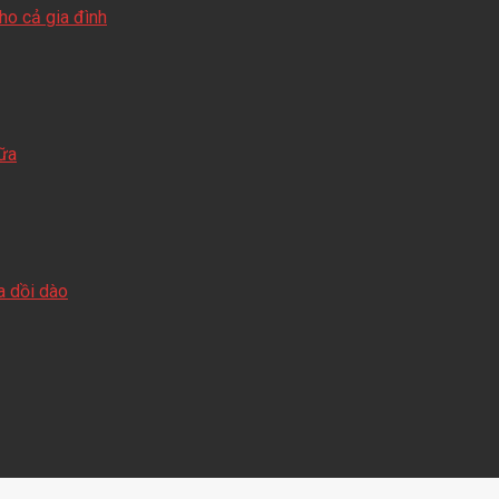
o cả gia đình
sữa
a dồi dào