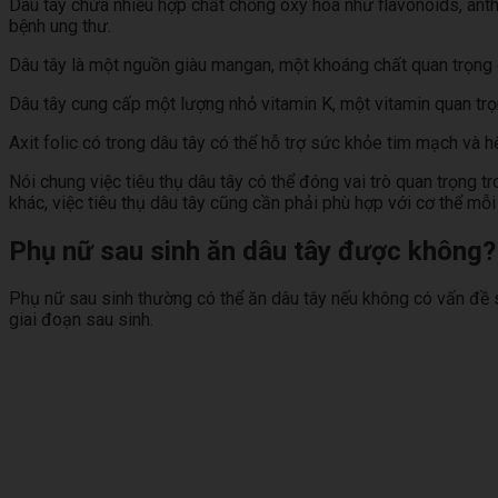
Dâu tây chứa nhiều hợp chất chống oxy hóa như flavonoids, ant
bệnh ung thư.
Dâu tây là một nguồn giàu mangan, một khoáng chất quan trọng gi
Dâu tây cung cấp một lượng nhỏ vitamin K, một vitamin quan tr
Axit folic có trong dâu tây có thể hỗ trợ sức khỏe tim mạch và hệ 
Nói chung việc tiêu thụ dâu tây có thể đóng vai trò quan trọng 
khác, việc tiêu thụ dâu tây cũng cần phải phù hợp với cơ thể mỗi
Phụ nữ sau sinh ăn dâu tây được không?
Phụ nữ sau sinh thường có thể ăn dâu tây nếu không có vấn đề sứ
giai đoạn sau sinh.