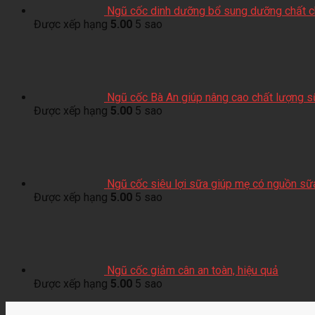
Ngũ cốc dinh dưỡng bổ sung dưỡng chất ch
Được xếp hạng
5.00
5 sao
Ngũ cốc Bà An giúp nâng cao chất lượng 
Được xếp hạng
5.00
5 sao
Ngũ cốc siêu lợi sữa giúp mẹ có nguồn sữ
Được xếp hạng
5.00
5 sao
Ngũ cốc giảm cân an toàn, hiệu quả
Được xếp hạng
5.00
5 sao