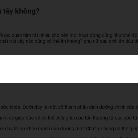
u tây không?
ữ được quan tâm rất nhiều cho nên mọi hoạt động cũng như chế độ
 phải trái cây nào cũng có thể ăn không? phụ nữ sau sinh ăn dâu
 sức khỏe. Dưới đây là một số thành phần dinh dưỡng chính của d
nh mẽ giúp bảo vệ cơ thể chống lại các tổn thương từ các gốc tự 
a và duy trì sự khỏe mạnh của đường ruột. Chất xơ cũng có thể g