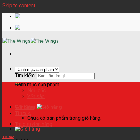
Skip to content
Tìm kiếm:
Danh mục sản phẩm
Ngũ cốc
Yến sào
Giỏ hàng
Yến Sào
Tin tức
Chưa có sản phẩm trong giỏ hàng.
Tra cứu đơn hàng
Tin tức