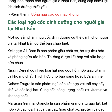
uống lành mạnh cho người già ở Nhật Bản, cung cấp nhiều lợi
ích dinh dưỡng thiết yếu.
>>Xem thêm:
Uống ngũ cốc có mập không
Các loại ngũ cốc dinh dưỡng cho người già
tại Nhật Bản
Một số sản phẩm ngũ cốc dinh dưỡng cụ thể dành cho người
già tại Nhật Bản có thể bạn chưa biết.
Kellogg’s All-Bran là sản phẩm giàu chất xơ, hỗ trợ tiêu hóa
và phòng ngừa táo bón. Thường được kết hợp với sữa hoặc
sữa chua.
Nissin Cereal có nhiều loại hạt ngũ cốc hỗn hợp giàu vitamin
và khoáng chất. Thích hợp cho bữa sáng hoặc bữa ăn nhẹ.
Calbee Frugra là sản phẩm ngũ cốc kết hợp với trái cây sấy
khô và các loại hạt. Cung cấp năng lượng, chất xơ, vitamin và
khoáng chất.
Marusan Genmai Granola là sản phẩm granola từ gạo lứt, kết
hợp với các loại hạt và trái cây. Giàu chất xơ, protein và các