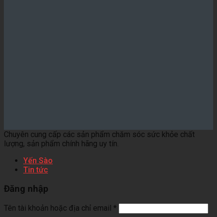
Chuyên cung cấp các sản phẩm chăm sóc sức khỏe chất
lượng, sản phẩm chính hãng uy tín.
Yến Sào
Tin tức
Đăng nhập
Tên tài khoản hoặc địa chỉ email
*