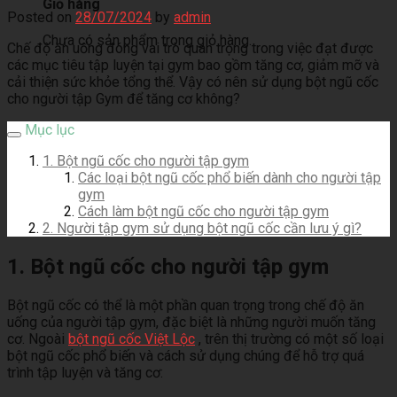
Giỏ hàng
Posted on
28/07/2024
by
admin
Chưa có sản phẩm trong giỏ hàng.
Chế độ ăn uống đóng vai trò quan trọng trong việc đạt được
các mục tiêu tập luyện tại gym bao gồm tăng cơ, giảm mỡ và
cải thiện sức khỏe tổng thể. Vậy có nên sử dụng bột ngũ cốc
cho người tập Gym để tăng cơ không?
Mục lục
1. Bột ngũ cốc cho người tập gym
Các loại bột ngũ cốc phổ biến dành cho người tập
gym
Cách làm bột ngũ cốc cho người tập gym
2. Người tập gym sử dụng bột ngũ cốc cần lưu ý gì?
1. Bột ngũ cốc cho người tập gym
Bột ngũ cốc có thể là một phần quan trọng trong chế độ ăn
uống của người tập gym, đặc biệt là những người muốn tăng
cơ. Ngoài
bột ngũ cốc Việt Lộc
, trên thị trường có một số loại
bột ngũ cốc phổ biến và cách sử dụng chúng để hỗ trợ quá
trình tập luyện và tăng cơ: