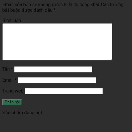
Email của bạn sẽ không được hiển thị công khai.
Các trường
bắt buộc được đánh dấu
*
Bình luận
Tên
*
Email
*
Trang web
Sản phẩm đang hot