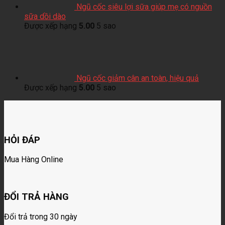
Ngũ cốc siêu lợi sữa giúp mẹ có nguồn
sữa dồi dào
Được xếp hạng
5.00
5 sao
Ngũ cốc giảm cân an toàn, hiệu quả
Được xếp hạng
5.00
5 sao
HỎI ĐÁP
Mua Hàng Online
ĐỔI TRẢ HÀNG
Đổi trả trong 30 ngày