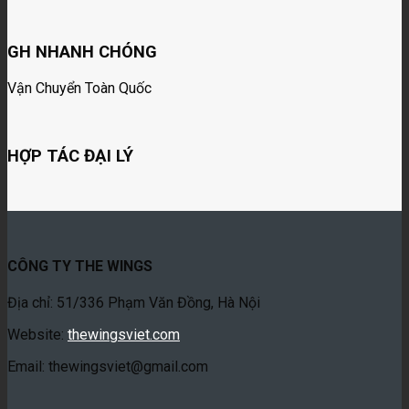
GH NHANH CHÓNG
Vận Chuyển Toàn Quốc
HỢP TÁC ĐẠI LÝ
CÔNG TY THE WINGS
Địa chỉ: 51/336 Phạm Văn Đồng, Hà Nội
Website:
thewingsviet.com
Email: thewingsviet@gmail.com