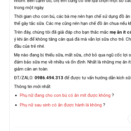
nhóm. Bên cạnh đó, chị em cũng có thể lựa chọn một số cách
trong một ngày.
Thời gian cho con bú, các bà mẹ nên hạn chế sử dụng đồ ăn c
thể gây tắc sữa. Các mẹ cũng nên hạn chế đồ ăn chua nếu k
Trên đây, chúng tôi đã giải đáp cho bạn thắc mắc
mẹ ăn ít 
ý khi ăn để không tăng cân quá đà mà vẫn lợi sữa cho trẻ. 
đầu của trẻ nhé.
Mẹ nào đang bị thiếu sữa, mất sữa,..chớ bỏ qua ngũ cốc lợi s
đảm bảo sữa mẹ về nhiều và ổn định. Nhất là những mẹ ăn ít 
giảm cân an toàn.
ĐT/ZALO:
0986.494.313
để được tư vấn hướng dẫn kích sữ
Thông tin mới nhất:
Phụ nữ đang cho con bú có ăn mít được không
?
Phụ nữ sau sinh có ăn được hành lá không
?