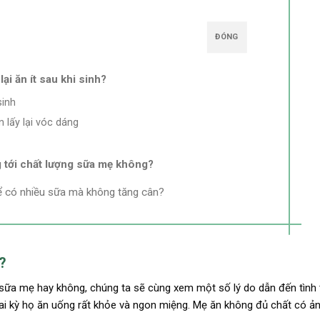
ĐÓNG
ại ăn ít sau khi sinh?
sinh
lấy lại vóc dáng
g tới chất lượng sữa mẹ không?
ể có nhiều sữa mà không tăng cân?
h?
g sữa mẹ hay không, chúng ta sẽ cùng xem một số lý do dẫn đến tình 
ời thai kỳ họ ăn uống rất khỏe và ngon miệng. Mẹ ăn không đủ chất có 