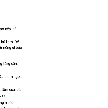
gạo nếp, sẽ
ẻ bú kém. Để
ết nóng oi bức.
g tăng cân,
sữa thơm ngon
, tôm cua, cá,
gày.
ng nhiều