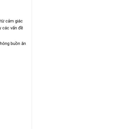
n từ cảm giác
y các vấn đề
 không buồn ăn