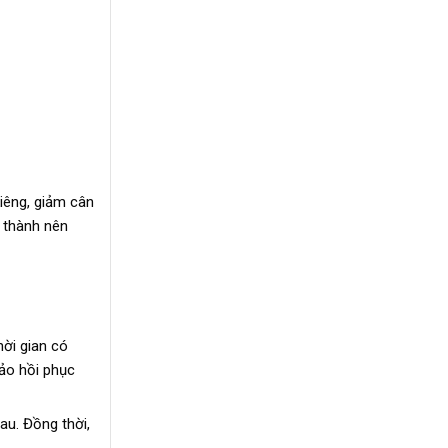
iêng, giảm cân
h thành nên
hời gian có
bảo hồi phục
au. Đồng thời,