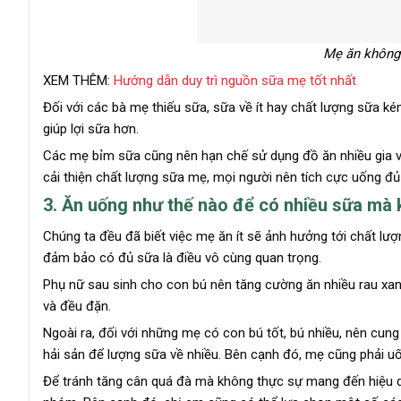
Mẹ ăn không
XEM THÊM:
Hướng dẫn duy trì nguồn sữa mẹ tốt nhất
Đối với các bà mẹ thiếu sữa, sữa về ít hay chất lượng sữa k
giúp lợi sữa hơn.
Các mẹ bỉm sữa cũng nên hạn chế sử dụng đồ ăn nhiều gia vị
cải thiện chất lượng sữa mẹ, mọi người nên tích cực uống đủ 
3. Ăn uống như thế nào để có nhiều sữa mà
Chúng ta đều đã biết việc mẹ ăn ít sẽ ảnh hưởng tới chất lư
đảm bảo có đủ sữa là điều vô cùng quan trọng.
Phụ nữ sau sinh cho con bú nên tăng cường ăn nhiều rau xan
và đều đặn.
Ngoài ra, đối với những mẹ có con bú tốt, bú nhiều, nên cung
hải sản để lượng sữa về nhiều. Bên cạnh đó, mẹ cũng phải u
Để tránh tăng cân quá đà mà không thực sự mang đến hiệu q