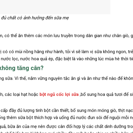
 đủ chất có ảnh hưởng đến sữa mẹ
ém, có thể ăn thêm các món lưu truyền trong dân gian như chân giò, 
 có có mùi nồng hăng như hành, tỏi vì sẽ làm vị sữa không ngon, tr
nước lọc, nước hoa quả ép, đặc biệt là vào những lúc mùa hè thời ti
 không tăng cân?
ợng sữa. Vì thế, nắm vững nguyên tắc ăn gì và ăn như thế nào để khôn
h, các loại hạt hoặc
bột ngũ cốc lợi sữa
,bổ sung hoa quả tươi để 
 cấp đầy đủ lượng tinh bột cần thiết, bổ sung món móng giò, thịt nạc
ống thêm sữa bột thích hợp và uống đủ nước đun sôi để nguội mỗi n
uả, bữa ăn của mẹ nên được cân đối hợp lý các chất dinh dưỡng tro