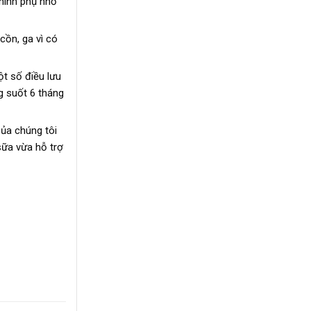
hính phụ nhỏ
cồn, ga vì có
t số điều lưu
g suốt 6 tháng
của chúng tôi
sữa vừa hỗ trợ