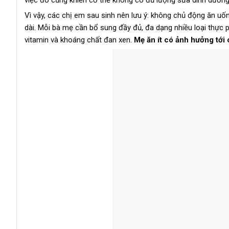
việc đó cũng khiến cơ thể không có đủ lượng sữa dinh dưỡng 
Vì vậy, các chị em sau sinh nên lưu ý: không chủ động ăn uố
dài. Mỗi bà mẹ cần bổ sung đầy đủ, đa dạng nhiều loại thực 
vitamin và khoáng chất đan xen.
Mẹ ăn ít có ảnh hưởng tới