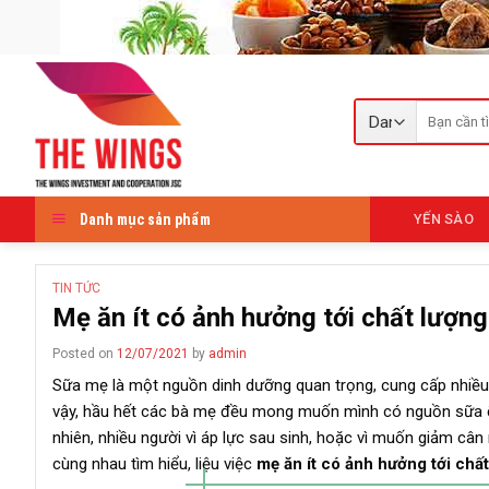
Skip
to
content
Tìm
kiếm:
Danh mục sản phẩm
YẾN SÀO
TIN TỨC
Mẹ ăn ít có ảnh hưởng tới chất lượn
Posted on
12/07/2021
by
admin
Sữa mẹ là một nguồn dinh dưỡng quan trọng, cung cấp nhiều dư
vậy, hầu hết các bà mẹ đều mong muốn mình có nguồn sữa ổ
nhiên, nhiều người vì áp lực sau sinh, hoặc vì muốn giảm câ
cùng nhau tìm hiểu, liệu việc
mẹ ăn ít có ảnh hưởng tới chấ