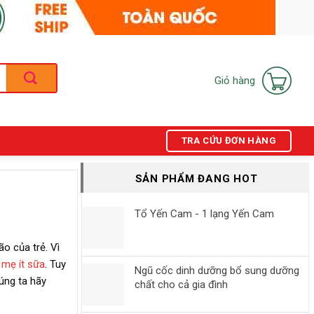
Giỏ hàng
TRA CỨU ĐƠN HÀNG
SẢN PHẨM ĐANG HOT
Tổ Yến Cam - 1 lạng Yến Cam
o của trẻ. Vì
g
mẹ ít sữa
. Tuy
Ngũ cốc dinh dưỡng bổ sung dưỡng
úng ta hãy
chất cho cả gia đình