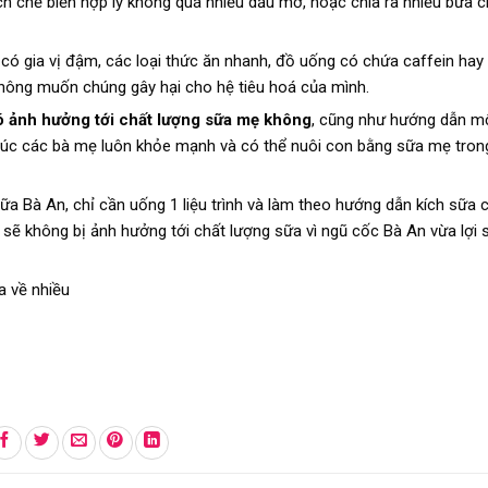
 chế biến hợp lý không quá nhiều dầu mỡ, hoặc chia ra nhiều bữa c
ó gia vị đậm, các loại thức ăn nhanh, đồ uống có chứa caffein hay 
hông muốn chúng gây hại cho hệ tiêu hoá của mình.
có ảnh hưởng tới chất lượng sữa mẹ không
, cũng như hướng dẫn mộ
Chúc các bà mẹ luôn khỏe mạnh và có thể nuôi con bằng sữa mẹ tron
ữa Bà An, chỉ cần uống 1 liệu trình và làm theo hướng dẫn kích sữa 
sẽ không bị ảnh hưởng tới chất lượng sữa vì ngũ cốc Bà An vừa lợi 
a về nhiều