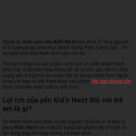
Ngoài ra,
nước yến sào Kid’s Nest
còn chứa 31 loại nguyên
tố vi lượng khác nhau như: Brom, Đồng, Kẽm, Canxi, Sắt… Hỗ
trợ phát triển thần kinh và trí não của trẻ.
Thông thường các sản phẩm nước yến có rấtth nhiều thành
phần các chất khác nhau trong đó sẽ có yến sào, chỉ có điều
lượng yến trong mỗi lon nước yến sẽ là bao nhiêu thôi. Ngoài
nước yến bạn có thể tham khảo sản phẩm
Yến sào chưng sẵn
được chế biến hoàn toàn từ yến tươi.
Lợi ích của yến Kid’s Nest đối với trẻ
em là gì?
Do thành phần axit amin và các nguyên tố nhiều vi lượng có
trong
Kid’s Nest
nên việc bổ sung sản phẩm này cho bé có
tác dụng giúp bé tăng cường hệ miễn dịch.