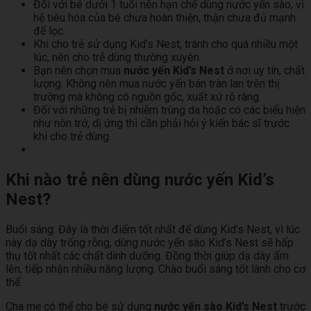
Đối với bé dưới 1 tuổi nên hạn chế dùng nước yến sào, vì
hệ tiêu hóa của bé chưa hoàn thiện, thận chưa đủ mạnh
để lọc.
Khi cho trẻ sử dụng Kid’s Nest, tránh cho quá nhiều một
lúc, nên cho trẻ dùng thường xuyên.
Bạn nên chọn mua
nước yến Kid’s Nest
ở nơi uy tín, chất
lượng. Không nên mua nước yến bán tràn lan trên thị
trường mà không có nguồn gốc, xuất xứ rõ ràng.
Đối với những trẻ bị nhiễm trùng da hoặc có các biểu hiện
như nôn trớ, dị ứng thì cần phải hỏi ý kiến ​​bác sĩ trước
khi cho trẻ dùng.
Khi nào trẻ nên dùng nước yến Kid’s
Nest?
Buổi sáng: Đây là thời điểm tốt nhất để dùng Kid’s Nest, vì lúc
này dạ dày trống rỗng, dùng nước yến sào Kid’s Nest sẽ hấp
thụ tốt nhất các chất dinh dưỡng. Đồng thời giúp dạ dày ấm
lên, tiếp nhận nhiều năng lượng. Chào buổi sáng tốt lành cho cơ
thể.
Cha mẹ có thể cho bé sử dụng
nước yến sào Kid’s Nest
trước