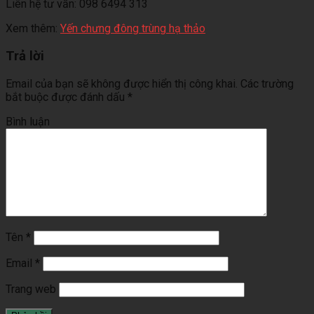
Liên hệ tư vấn: 098 6494 313
Xem thêm:
Yến chưng đông trùng hạ thảo
Trả lời
Email của bạn sẽ không được hiển thị công khai.
Các trường
bắt buộc được đánh dấu
*
Bình luận
Tên
*
Email
*
Trang web