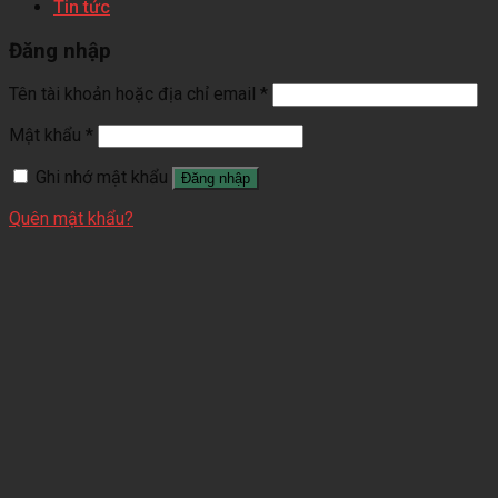
Tin tức
Đăng nhập
Tên tài khoản hoặc địa chỉ email
*
Mật khẩu
*
Ghi nhớ mật khẩu
Đăng nhập
Quên mật khẩu?