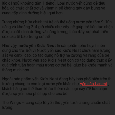
lúc đi ngủ khoảng gần 1 tiếng . Loại nước yến cũng dễ tiêu
hóa, có chứa chất xơ và vitamin sẽ không gây đầy bụng và
cung cấp dinh dưỡng hiệu quả hơn.
Trong những bữa chính thì trẻ có thể uống nước yến tầm 9-10h
sáng và khoảng 2-4 giờ chiều như vậy sẽ giúp trẻ liên tục nhận
được chất dinh dưỡng và năng lượng, thúc đẩy sự phát triển
của các tế bào trong cơ thể.
Như vậy,
nước yến Kid’s Nest
là sản phẩm phụ huynh nên
dùng cho trẻ. Bởi vì Nước yến sào Kid’s Nest chứa hàm lượng
sắt và canxi cao, có tác dụng hỗ trợ hệ xương và răng của bé
chắc khỏe. Nước yến sào Kid’s Nest còn có tác dụng thúc đẩy
quá trình tuần hoàn máu trong cơ thể bé, giúp bé khỏe mạnh và
thông minh hơn.
Ngoài sản phẩm yến Kid’s Nest đang bày bán phổ biến trên thị
trường chúng ta còn loại nước yến khác như
yến sào Lanest
,
khách hàng có thể tham khảo thêm các loại này để lựa chọn
được sp yến sào phù hợp cho các bé.
The Wings – cung cấp tổ yến thô , yến tươi chưng chuẩn chất
lượng.