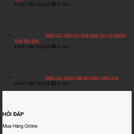
Được xếp hạng
5.00
5 sao
Ngũ cốc siêu lợi sữa giúp mẹ có nguồn
sữa dồi dào
Được xếp hạng
5.00
5 sao
Ngũ cốc giảm cân an toàn, hiệu quả
Được xếp hạng
5.00
5 sao
HỎI ĐÁP
Mua Hàng Online