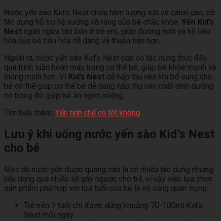
Nước yến sào Kid’s Nest chứa hàm lượng sắt và canxi cao, có
tác dụng hỗ trợ hệ xương và răng của bé chắc khỏe.
Yến Kid’s
Nest
ngăn ngừa táo bón ở trẻ em, giúp đường ruột và hệ tiêu
hóa của bé tiêu hóa dễ dàng và thuận tiện hơn.
Ngoài ra, nước yến sào Kid’s Nest còn có tác dụng thúc đẩy
quá trình tuần hoàn máu trong cơ thể bé, giúp bé khỏe mạnh và
thông minh hơn. Vì
Kid’s Nest
dễ hấp thu nên khi bổ sung cho
bé có thể giúp cơ thể bé dễ dàng hấp thụ các chất dinh dưỡng
có trong đó giúp bé ăn ngon miệng.
Tìm hiểu thêm:
Yến tinh chế có tốt không
Lưu ý khi uống nước yến sào Kid’s Nest
cho bé
Mặc dù nước yến được quảng cáo là có nhiều tác dụng nhưng
nếu dùng quá nhiều sẽ gây ngược cho trẻ, vì vậy việc lựa chọn
sản phẩm phù hợp với lứa tuổi của bé là vô cùng quan trọng:
Trẻ trên 1 tuổi chỉ được dùng khoảng 70-100ml Kid’s
Nest mỗi ngày.