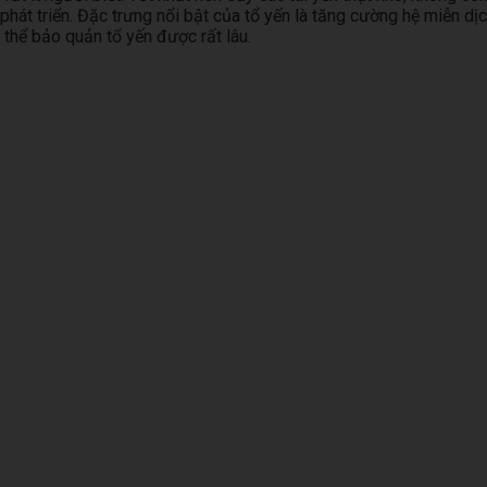
phát triển. Đặc trưng nổi bật của tổ yến là tăng cường hệ miễn dị
thể bảo quản tổ yến được rất lâu.