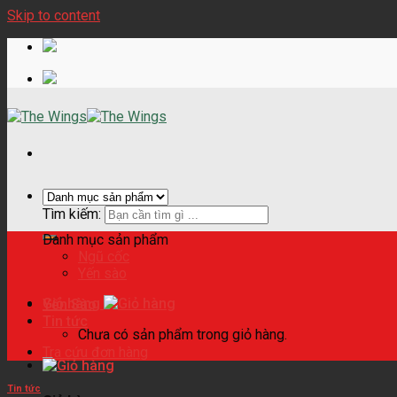
Skip to content
Tìm kiếm:
Danh mục sản phẩm
Ngũ cốc
Yến sào
Giỏ hàng
Yến Sào
Tin tức
Chưa có sản phẩm trong giỏ hàng.
Tra cứu đơn hàng
Tin tức