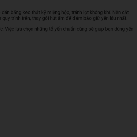
dán băng keo thật kỹ miệng hộp, tránh lọt không khí. Nên cất
ư quy trình trên, thay gói hút ẩm để đảm bảo giữ yến lâu nhất.
ợc. Việc lựa chọn những tổ yến chuẩn cũng sẽ giúp bạn dùng yến