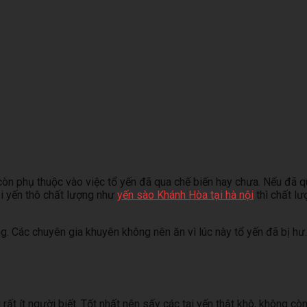
n phụ thuộc vào việc tổ yến đã qua chế biến hay chưa. Nếu đã qu
ại yến thô chất lượng như
yến sào Khánh Hòa tại hà nội
thì chất l
ng. Các chuyên gia khuyên không nên ăn vì lúc này tổ yến đã bị 
rất ít người biết. Tốt nhất nên sấy các tai yến thật khô, không 