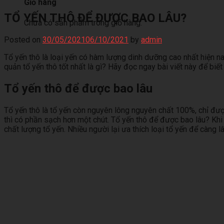
Giỏ hàng
TỔ YẾN THÔ ĐỂ ĐƯỢC BAO LÂU?
Chưa có sản phẩm trong giỏ hàng.
Posted on
30/05/2021
06/10/2021
by
admin
Tổ yến thô là loại yến có hàm lượng dinh dưỡng cao nhất hiện n
quản tổ yến thô tốt nhất là gì? Hãy đọc ngay bài viết này để biế
Tổ yến thô để được bao lâu
Tổ yến thô là tổ yến còn nguyên lông nguyên chất 100%, chỉ được
thì có phần sạch hơn một chút. Tổ yến thô để được bao lâu? Khi c
chất lượng tổ yến. Nhiều người lại ưa thích loại tổ yến để càng l