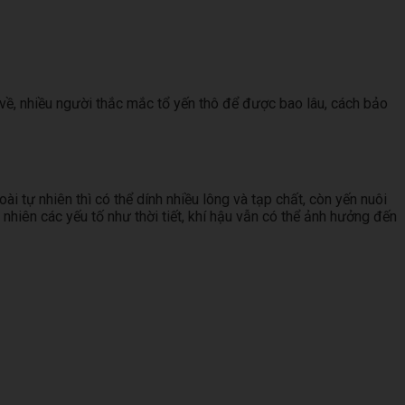
 về, nhiều người thắc mắc tổ yến thô để được bao lâu, cách bảo
i tự nhiên thì có thể dính nhiều lông và tạp chất, còn yến nuôi
 nhiên các yếu tố như thời tiết, khí hậu vẫn có thể ảnh hưởng đến