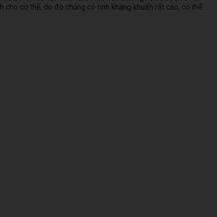
ch cho cơ thể, do đó chúng có tính kháng khuẩn rất cao, có thể