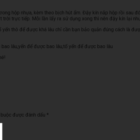
rong hộp nhựa, kèm theo bịch hút ẩm. Đậy kín nắp hộp rồi sau đó 
trời trực tiếp. Mỗi lần lấy ra sử dụng xong thì nên đậy kín lại nh
tổ yến thô để được khá lâu chỉ cần bạn bảo quản đúng cách là đư
c bao lâu,yến để được bao lâu,tổ yến để được bao lâu
hé!
t buộc được đánh dấu
*