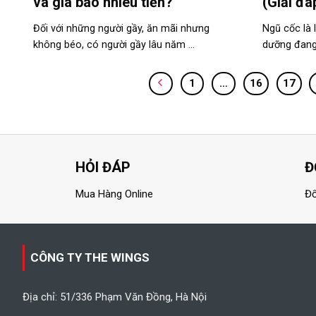
và giá bao nhiêu tiền?
(Giải đá
Đối với những người gầy, ăn mãi nhưng
Ngũ cốc là 
không béo, có người gầy lâu năm ...
dưỡng đang 
1
…
16
17
HỎI ĐÁP
Đ
Mua Hàng Online
Đổ
CÔNG TY THE WINGS
Địa chỉ: 51/336 Phạm Văn Đồng, Hà Nội