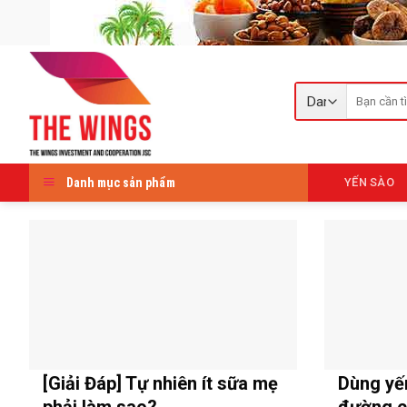
Skip
to
content
Tìm
kiếm:
Danh mục sản phẩm
YẾN SÀO
[Giải Đáp] Tự nhiên ít sữa mẹ
Dùng yế