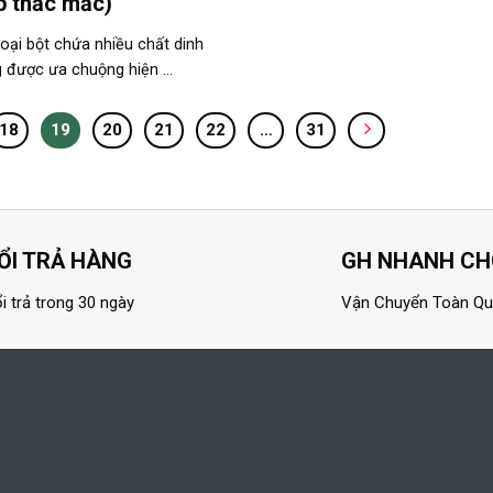
p thắc mắc)
loại bột chứa nhiều chất dinh
được ưa chuộng hiện ...
18
19
20
21
22
…
31
ỔI TRẢ HÀNG
GH NHANH C
i trả trong 30 ngày
Vận Chuyển Toàn Q