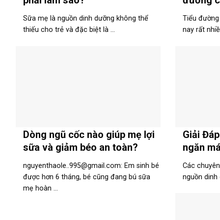
phải làm sao?
đường c
Sữa mẹ là nguồn dinh dưỡng không thể
Tiểu đường 
thiếu cho trẻ và đặc biệt là ...
nay rất nhiề
Dòng ngũ cốc nào giúp mẹ lợi
Giải Đáp
sữa và giảm béo an toàn?
ngăn má
nguyenthaole..995@gmail.com: Em sinh bé
Các chuyên 
được hơn 6 tháng, bé cũng đang bú sữa
nguồn dinh 
mẹ hoàn ...