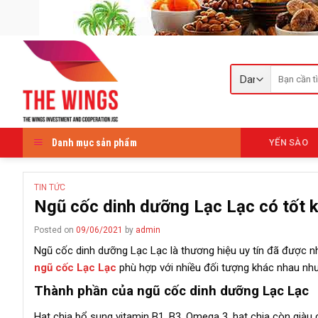
Skip
to
content
Tìm
kiếm:
Danh mục sản phẩm
YẾN SÀO
TIN TỨC
Ngũ cốc dinh dưỡng Lạc Lạc có tốt 
Posted on
09/06/2021
by
admin
Ngũ cốc dinh dưỡng Lạc Lạc là thương hiệu uy tín đã được nh
ngũ cốc Lạc Lạc
phù hợp với nhiều đối tượng khác nhau như
Thành phần của ngũ cốc dinh dưỡng Lạc Lạc
Hạt chia bổ sung vitamin B1, B3, Omega 3, hạt chia còn giàu 