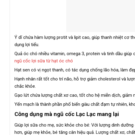
Ý dĩ chứa hàm lượng protit và lipit cao, giúp thanh nhiệt cơ t
dụng lợi tiểu.
Quả óc chó nhiều vitamin, omega 3, protein và tinh dầu giúp
ngũ cốc lợi sữa từ hạt óc chó
Hạt sen có vị ngọt thanh, có tác dụng chống lão hóa, làm đẹ
Hạnh nhân rất tốt cho trí não, hỗ trợ giảm cholesterol và lư
chắc khỏe.
Gạo lứt chứa lượng chất xơ cao, tốt cho hệ miễn dịch, giảm 
Yến mạch là thành phần phổ biến giàu chất đạm tự nhiên, khoá
Công dụng mà ngũ cốc Lạc Lạc mang lại
Giúp lợi sữa cho mẹ, sức khỏe cho bé: Với lượng dinh dưỡng 
hơn, giúp mẹ khỏe, bé tăng cân hiệu quả. Lượng chất xơ, chấ