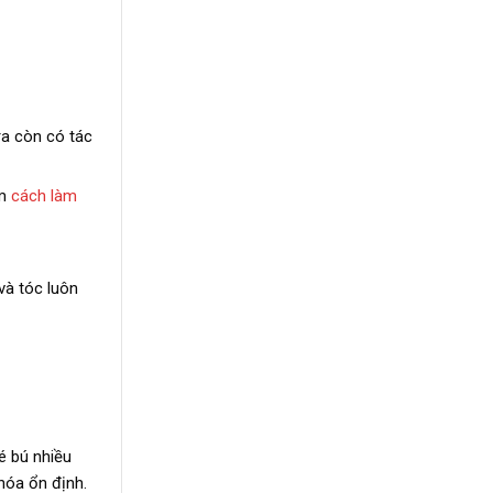
 ra còn có tác
em
cách làm
và tóc luôn
é bú nhiều
hóa ổn định.