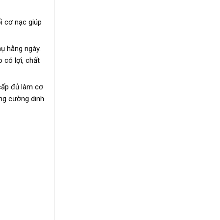
i cơ nạc giúp
hụ hằng ngày.
có lợi, chất
cấp đủ làm cơ
ăng cường dinh