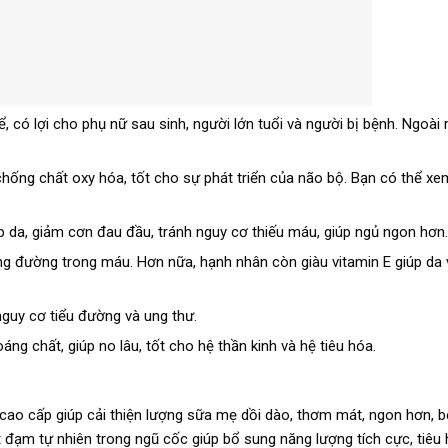
hể, có lợi cho phụ nữ sau sinh, người lớn tuổi và người bị bệnh. Ngoài
 chống chất oxy hóa, tốt cho sự phát triển của não bộ. Bạn có thể x
p da, giảm cơn đau đầu, tránh nguy cơ thiếu máu, giúp ngủ ngon hơn.
ợng đường trong máu. Hơn nữa, hạnh nhân còn giàu vitamin E giúp da 
nguy cơ tiểu đường và ung thư.
ng chất, giúp no lâu, tốt cho hệ thần kinh và hệ tiêu hóa.
cao cấp giúp cải thiện lượng sữa mẹ dồi dào, thơm mát, ngon hơn, b
t đạm tự nhiên trong ngũ cốc giúp bổ sung năng lượng tích cực, tiêu 