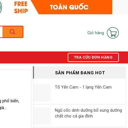
Giỏ hàng
TRA CỨU ĐƠN HÀNG
SẢN PHẨM ĐANG HOT
Tổ Yến Cam - 1 lạng Yến Cam
 phổ biến,
già…
Ngũ cốc dinh dưỡng bổ sung dưỡng
chất cho cả gia đình