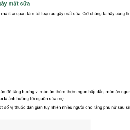
gây mất sữa
à ít ai quan tâm tới loại rau gây mất sữa. Giờ chúng ta hãy cùng t
.
n ăn để tăng hương vị món ăn thêm thơm ngon hấp dẫn, món ăn ngo
coi là ảnh hưởng tới nguồn sữa mẹ.
ột số vị thuốc dân gian tuy nhiên nhiều người cho rằng phụ nữ sau s