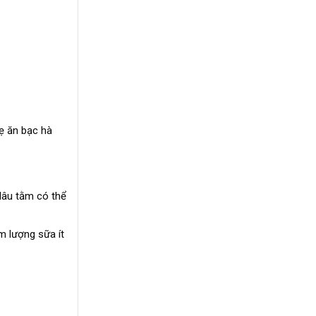
ẹ ăn bạc hà
dâu tằm có thể
m lượng sữa ít