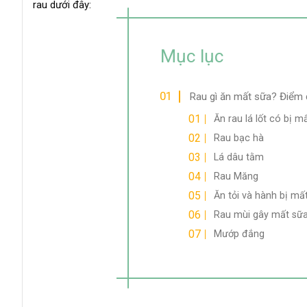
rau dưới đây:
Mục lục
Rau gì ăn mất sữa? Điểm 
Ăn rau lá lốt có bị 
Rau bạc hà
Lá dâu tằm
Rau Măng
Ăn tỏi và hành bị mấ
Rau mùi gây mất sữ
Mướp đắng