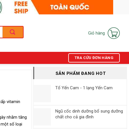
Giỏ hàng
TRA CỨU ĐƠN HÀNG
SẢN PHẨM ĐANG HOT
Tổ Yến Cam - 1 lạng Yến Cam
cấp vitamin
Ngũ cốc dinh dưỡng bổ sung dưỡng
chất cho cả gia đình
ngày nhằm tăng
 một số loại