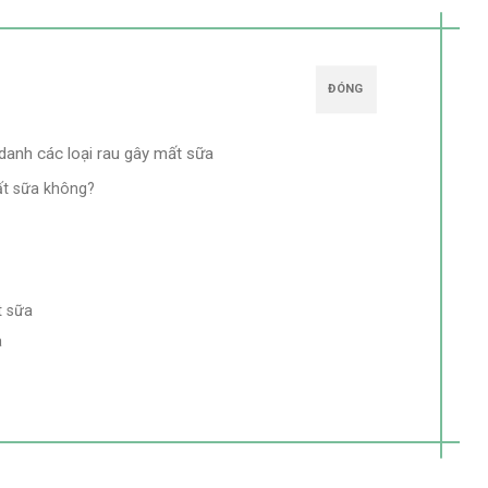
ĐÓNG
danh các loại rau gây mất sữa
mất sữa không?
t sữa
a