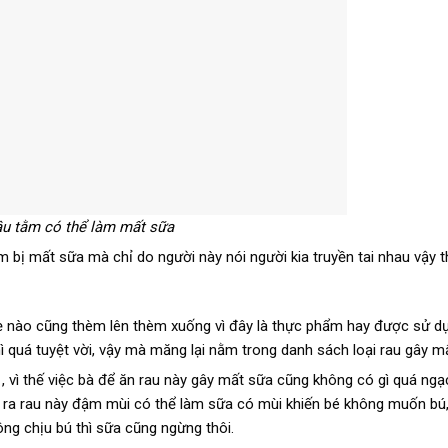
âu tằm có thể làm mất sữa
 bị mất sữa mà chỉ do người này nói người kia truyền tai nhau vậy th
mẹ nào cũng thèm lên thèm xuống vì đây là thực phẩm hay được sử 
 quá tuyệt vời, vậy mà măng lại nằm trong danh sách loại rau gây m
, vì thế việc bà để ăn rau này gây mất sữa cũng không có gì quá ngạ
i ra rau này đậm mùi có thể làm sữa có mùi khiến bé không muốn bú
ông chịu bú thì sữa cũng ngừng thôi.