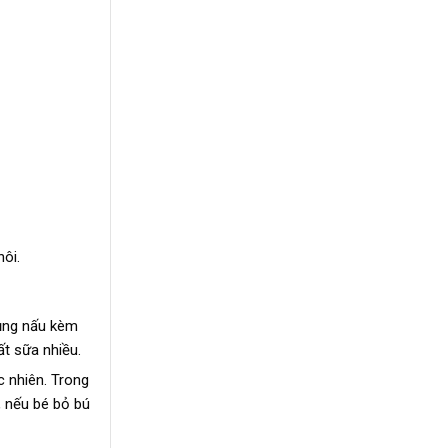
ôi.
dụng nấu kèm
ất sữa nhiều.
c nhiên. Trong
, nếu bé bỏ bú