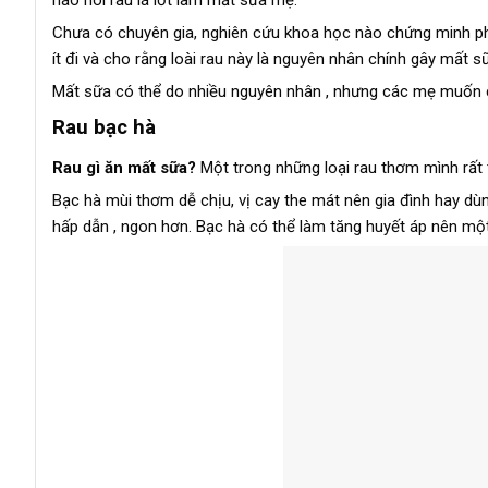
nào nói rau lá lốt làm mất sữa mẹ.
Chưa có chuyên gia, nghiên cứu khoa học nào chứng minh phụ
ít đi và cho rằng loài rau này là nguyên nhân chính gây mất s
Mất sữa có thể do nhiều nguyên nhân , nhưng các mẹ muốn cẩn
Rau bạc hà
Rau gì ăn mất sữa?
Một trong những loại rau thơm mình rất t
Bạc hà mùi thơm dễ chịu, vị cay the mát nên gia đình hay 
hấp dẫn , ngon hơn. Bạc hà có thể làm tăng huyết áp nên mộ