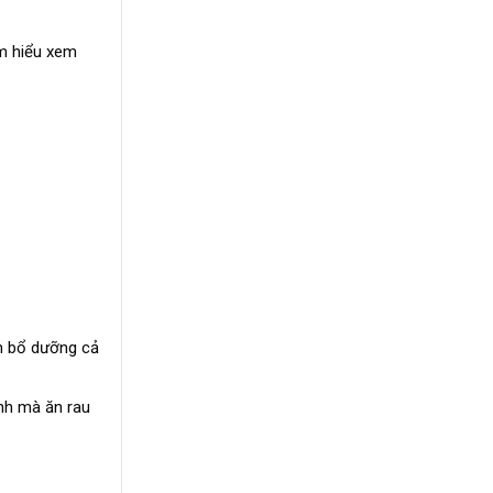
ìm hiểu xem
n bổ dưỡng cả
inh mà ăn rau