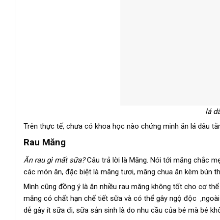
lá d
Trên thực tế, chưa có khoa học nào chứng minh ăn lá dâu tằm
Rau Măng
Ăn rau gì mất sữa?
Câu trả lời là Măng. Nói tới măng chắc 
các món ăn, đặc biệt là măng tươi, măng chua ăn kèm bún thì
Mình cũng đồng ý là ăn nhiều rau măng không tốt cho cơ thể 
măng có chất hạn chế tiết sữa và có thể gây ngộ độc ,ngoà
dễ gây ít sữa đi, sữa sản sinh là do nhu cầu của bé mà bé kh