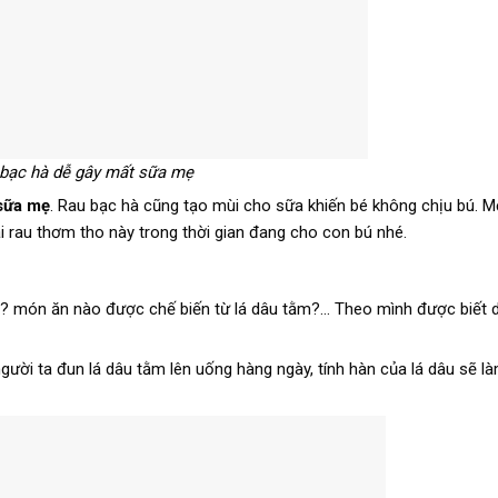
bạc hà dễ gây mất sữa mẹ
 sữa mẹ
. Rau bạc hà cũng tạo mùi cho sữa khiến bé không chịu bú. M
ại rau thơm tho này trong thời gian đang cho con bú nhé.
gì? món ăn nào được chế biến từ lá dâu tằm?… Theo mình được biết 
ười ta đun lá dâu tằm lên uống hàng ngày, tính hàn của lá dâu sẽ là