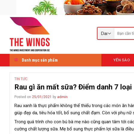
Skip
to
content
Tìm
kiếm:
Danh mục sản phẩm
YẾN SÀO
TIN TỨC
Rau gì ăn mất sữa? Điểm danh 7 loại
Posted on
25/01/2021
by
admin
Rau xanh là thực phẩm không thể thiếu trong các món ăn hàng
giúp đẹp da, tiêu hóa tốt, bổ sung chất đạm. Còn với phụ nữ 
Trong quá trình cho con bú bà mẹ nào cũng quan tâm tới cá
cường chất lượng sữa. Mẹ bổ sung thực phẩm lợi sữa là điề