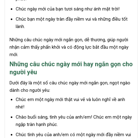
Chúc ngày mới của bạn tươi sáng như ánh mặt trời!
Chúc bạn một ngày tràn đầy niềm vui và những điều tốt
lành.
Những câu chúc ngày mới ngắn gọn, dễ thương, giúp người
nhận cảm thấy phấn khởi và có động lực bắt đầu một ngày
mới.
Những câu chúc ngày mới hay ngắn gọn cho
người yêu
Dưới đây là một số câu chúc ngày mới ngắn gọn, ngọt ngào
dành cho người yêu:
Chúc em một ngày mới thật vui vẻ và luôn nghĩ về anh
nhé!
Chào buổi sáng, tình yêu của anh/em! Chúc em một ngày
ngập tràn hạnh phúc.
Chúc tình yêu của anh/em có một ngày mới đầy niềm vui