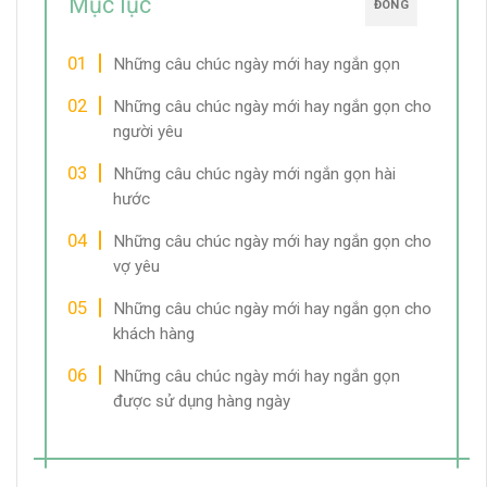
Mục lục
ĐÓNG
Những câu chúc ngày mới hay ngắn gọn
Những câu chúc ngày mới hay ngắn gọn cho
người yêu
Những câu chúc ngày mới ngắn gọn hài
hước
Những câu chúc ngày mới hay ngắn gọn cho
vợ yêu
Những câu chúc ngày mới hay ngắn gọn cho
khách hàng
Những câu chúc ngày mới hay ngắn gọn
được sử dụng hàng ngày