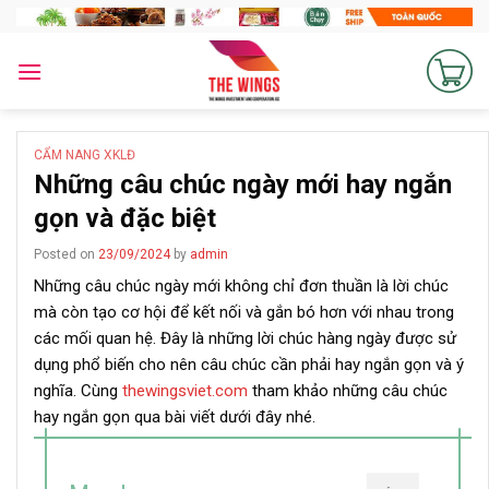
Skip
to
content
CẨM NANG XKLĐ
Những câu chúc ngày mới hay ngắn
gọn và đặc biệt
Posted on
23/09/2024
by
admin
Những câu chúc ngày mới không chỉ đơn thuần là lời chúc
mà còn tạo cơ hội để kết nối và gắn bó hơn với nhau trong
các mối quan hệ. Đây là những lời chúc hàng ngày được sử
dụng phổ biến cho nên câu chúc cần phải hay ngắn gọn và ý
nghĩa. Cùng
thewingsviet.com
tham khảo những câu chúc
hay ngắn gọn qua bài viết dưới đây nhé.