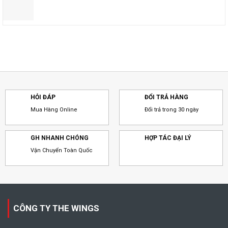
HỎI ĐÁP
ĐỔI TRẢ HÀNG
Mua Hàng Online
Đổi trả trong 30 ngày
GH NHANH CHÓNG
HỢP TÁC ĐẠI LÝ
Vận Chuyển Toàn Quốc
CÔNG TY THE WINGS