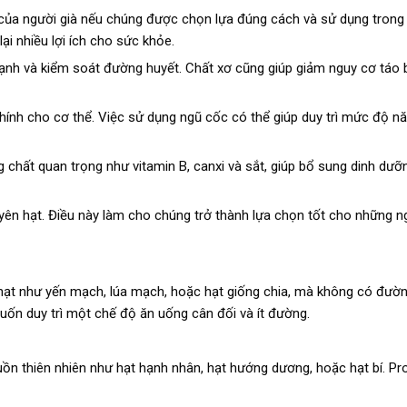
của người già nếu chúng được chọn lựa đúng cách và sử dụng tron
i nhiều lợi ích cho sức khỏe.
mạnh và kiểm soát đường huyết. Chất xơ cũng giúp giảm nguy cơ táo 
ính cho cơ thể. Việc sử dụng ngũ cốc có thể giúp duy trì mức độ n
 chất quan trọng như vitamin B, canxi và sắt, giúp bổ sung dinh dưỡ
uyên hạt. Điều này làm cho chúng trở thành lựa chọn tốt cho những n
ạt như yến mạch, lúa mạch, hoặc hạt giống chia, mà không có đườ
uốn duy trì một chế độ ăn uống cân đối và ít đường.
 thiên nhiên như hạt hạnh nhân, hạt hướng dương, hoặc hạt bí. Pro