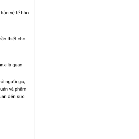
 bảo vệ tế bào
ần thiết cho
nxi là quan
ới người già,
 quản và phẩm
quan đến sức