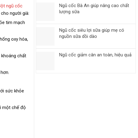
Ngũ cốc Bà An giúp nâng cao chất
Bột ngũ cốc
lượng sữa
 cho người già:
hỏe tim mạch
Ngũ cốc siêu lợi sữa giúp mẹ có
nguồn sữa dồi dào
chống oxy hóa,
Ngũ cốc giảm cân an toàn, hiệu quả
c khoáng chất
 hơn.
với sức khỏe
rì một chế độ