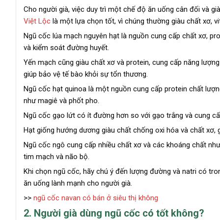
Cho người già, việc duy trì một chế độ ăn uống cân đối và già
Việt Lộc
là một lựa chọn tốt, vì chúng thường giàu chất xơ, v
Ngũ cốc lúa mạch nguyên hạt là nguồn cung cấp chất xơ, pro
và kiểm soát đường huyết.
Yến mạch cũng giàu chất xơ và protein, cung cấp năng lượng
giúp bảo vệ tế bào khỏi sự tổn thương.
Ngũ cốc hạt quinoa là một nguồn cung cấp protein chất lượng
như magiê và phốt pho.
Ngũ cốc gạo lứt có ít đường hơn so với gạo trắng và cung cấ
Hạt giống hướng dương giàu chất chống oxi hóa và chất xơ, g
Ngũ cốc ngô cung cấp nhiều chất xơ và các khoáng chất như ma
tim mạch và não bộ.
Khi chọn ngũ cốc, hãy chú ý đến lượng đường và natri có tron
ăn uống lành mạnh cho người già.
>>
ngũ cốc navan có bán ở siêu thị không
2. Người già dùng ngũ cốc có tốt không?