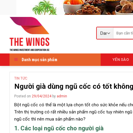
Skip
to
content
Tìm
kiếm:
Danh mục sản phẩm
YẾN SÀO
TIN TỨC
Người già dùng ngũ cốc có tốt khôn
Posted on
29/04/2024
by
admin
Bột ngũ cốc có thể là một lựa chọn tốt cho sức khỏe nếu c
Trên thị trường có rất nhiều sản phẩm ngũ cốc tuy nhiên ng
ngũ cốc thì nên mua sản phẩm nào?
1. Các loại ngũ cốc cho người già