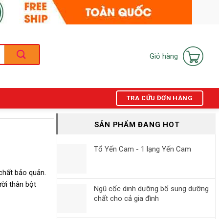
Giỏ hàng
TRA CỨU ĐƠN HÀNG
SẢN PHẨM ĐANG HOT
Tổ Yến Cam - 1 lạng Yến Cam
chất bảo quản.
ời thân bột
Ngũ cốc dinh dưỡng bổ sung dưỡng
chất cho cả gia đình