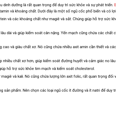
u dinh dưỡng là rất quan trọng để duy trì sức khỏe và sự phát triển.
itamin và khoáng chất. Dưới đây là một số ngũ cốc phổ biến và có lợi
tein và các khoáng chất như magiê và sắt. Chúng giúp hỗ trợ sức k
 lâu dài và giúp kiểm soát cân nặng. Yến mạch cũng chứa các chất 
 cao và giàu chất xơ. Nó cũng chứa nhiều axit amin cần thiết và cá
p nhiều chất xơ hơn, giúp kiểm soát đường huyết và cảm giác no lâu
iúp hỗ trợ sức khỏe tim mạch và kiểm soát cholesterol.
giê và kali. Nó cũng chứa lượng lớn axit folic, rất quan trọng đối 
g sản phẩm. Nên chọn các loại ngũ cốc ít đường và ít natri để duy t