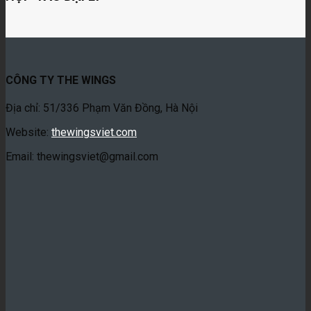
CÔNG TY THE WINGS
Địa chỉ: 51/336 Phạm Văn Đồng, Hà Nội
Website:
thewingsviet.com
Email: thewingsviet@gmail.com