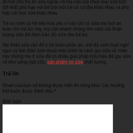
dĩ mới cho trẻ ăn sữa ngoài, và mẹ cần lựa chọn loại sữa bột
tốt nhất phù hợp với bé bởi mỗi bé có cơ địa khác nhau và phù
hợp với loại sữa khác nhau.
Trẻ sơ sinh có hệ tiêu hóa yếu vì vậy chỉ có sữa mẹ mới an
toàn cho trẻ lúc này, mẹ cần nhanh chóng tìm cách cải thiện
lượng sữa để đảm bảo đủ sữa cho bé bú.
Mẹ thiếu sữa cần để ý tới khẩu phần ăn, chế độ sinh hoạt nghỉ
ngơi và tinh thần luôn thoải mái chính là cách gọi sữa về. Hiện
nay những mẹ ít sữa đã có nhiều giải pháp hữu hiệu để gọi sữa
về như uống ngũ cốc,
sản phẩm lợi sữa
chất lượng .
Trả lời
Email của bạn sẽ không được hiển thị công khai.
Các trường
bắt buộc được đánh dấu
*
Bình luận