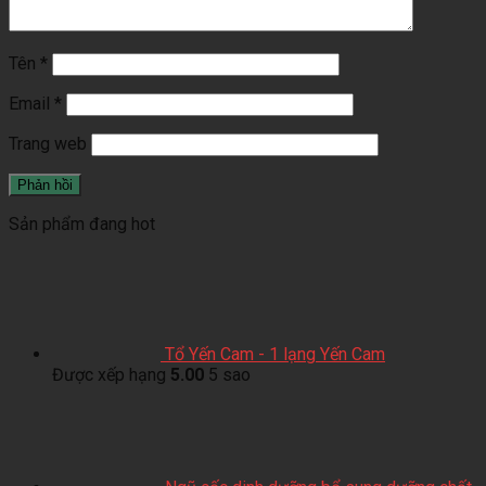
Tên
*
Email
*
Trang web
Sản phẩm đang hot
Tổ Yến Cam - 1 lạng Yến Cam
Được xếp hạng
5.00
5 sao