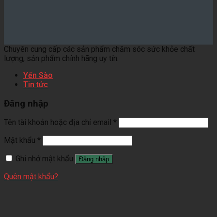
Chuyên cung cấp các sản phẩm chăm sóc sức khỏe chất
lượng, sản phẩm chính hãng uy tín.
Yến Sào
Tin tức
Đăng nhập
Tên tài khoản hoặc địa chỉ email
*
Mật khẩu
*
Ghi nhớ mật khẩu
Đăng nhập
Quên mật khẩu?