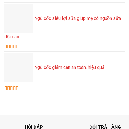
Được xếp
hạng
5.00
5
sao
Ngũ cốc siêu lợi sữa giúp mẹ có nguồn sữa
dồi dào
Được xếp
hạng
5.00
5
sao
Ngũ cốc giảm cân an toàn, hiệu quả
Được xếp
hạng
5.00
5
sao
HỎI ĐÁP
ĐỔI TRẢ HÀNG