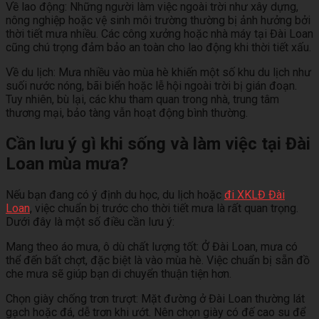
Về lao động: Những người làm việc ngoài trời như xây dựng,
nông nghiệp hoặc vệ sinh môi trường thường bị ảnh hưởng bởi
thời tiết mưa nhiều. Các công xưởng hoặc nhà máy tại Đài Loan
cũng chú trọng đảm bảo an toàn cho lao động khi thời tiết xấu.
Về du lịch: Mưa nhiều vào mùa hè khiến một số khu du lịch như
suối nước nóng, bãi biển hoặc lễ hội ngoài trời bị gián đoạn.
Tuy nhiên, bù lại, các khu tham quan trong nhà, trung tâm
thương mại, bảo tàng vẫn hoạt động bình thường.
Cần lưu ý gì khi sống và làm việc tại Đài
Loan mùa mưa?
Nếu bạn đang có ý định du học, du lịch hoặc
đi XKLĐ Đài
Loan
, việc chuẩn bị trước cho thời tiết mưa là rất quan trọng.
Dưới đây là một số điều cần lưu ý:
Mang theo áo mưa, ô dù chất lượng tốt: Ở Đài Loan, mưa có
thể đến bất chợt, đặc biệt là vào mùa hè. Việc chuẩn bị sẵn đồ
che mưa sẽ giúp bạn di chuyển thuận tiện hơn.
Chọn giày chống trơn trượt: Mặt đường ở Đài Loan thường lát
gạch hoặc đá, dễ trơn khi ướt. Nên chọn giày có đế cao su để