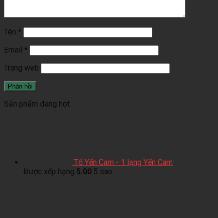
Tên
*
Email
*
Trang web
Sản phẩm đang hot
Tổ Yến Cam - 1 lạng Yến Cam
Được xếp hạng
5.00
5 sao