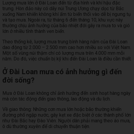
Lượng mưa lớn ở Đài Loan đến từ địa hình và khí hậu đặc
trưng. Hòn đảo này có dãy núi Trung Ương chạy dọc từ Bắc
xuống Nam khiến không khí ẩm từ biển thổi vào dễ bị ngưng tụ
và tạo mưa. Ngoài ra, từ tháng 6 đến tháng 10, khu vực này
thường chịu ảnh hưởng của bão nhiệt đới gây ra mưa to và gió
lớn ở nhiều tỉnh thành ven biển.
Theo thống kê, lượng mưa trung bình hàng năm của Đài Loan
dao động từ 2.000 – 2.500 mm cao hơn nhiều so với Việt Nam.
Một số vùng núi thậm chí có lượng mưa trên 4.000 mm mỗi
năm. Do đó, việc chuẩn bị kỹ khi đến Đài Loan là điều cần thiết.
Ở Đài Loan mưa có ảnh hưởng gì đến
đời sống?
Mưa ở Đài Loan không chỉ ảnh hưởng đến sinh hoạt hàng ngày
mà còn tác động đến giao thông, lao động và du lịch.
Về giao thông: Những cơn mưa lớn hoặc bão thường khiến
đường phố ngập nước, gây kẹt xe đặc biệt ở các thành phố lớn
như Đài Bắc hay Đào Viên. Người dân phải mang theo áo mưa,
ô dù thường xuyên để di chuyển thuận tiện.