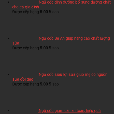
Ngũ cốc dinh dưỡng bổ sung dưỡng chất
cho cả gia đình
Được xếp hạng
5.00
5 sao
Ngũ cốc Bà An giúp nâng cao chất lượng
sữa
Được xếp hạng
5.00
5 sao
Ngũ cốc siêu lợi sữa giúp mẹ có nguồn
sữa dồi dào
Được xếp hạng
5.00
5 sao
Ngũ cốc giảm cân an toàn, hiệu quả