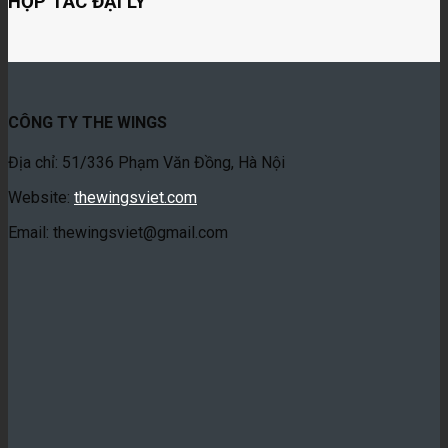
HỢP TÁC ĐẠI LÝ
CÔNG TY THE WINGS
Địa chỉ: 51/336 Phạm Văn Đồng, Hà Nội
Website:
thewingsviet.com
Email: thewingsviet@gmail.com