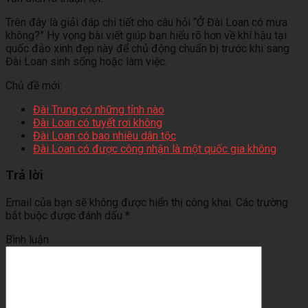
Trên đây là giải đáp chi tiết cho câu hỏi “Ở Đài Loan có mưa
không?” Hy vọng bài viết giúp bạn hiểu rõ hơn về khí hậu tại
quốc đảo xinh đẹp này để chủ động chuẩn bị trước khi sang
Đài Loan sinh sống hoặc làm việc.
Chủ đề mới:
Đài Trung có những tỉnh nào
Đài Loan có tuyết rơi không
Đài Loan có bao nhiêu dân tộc
Đài Loan có được công nhận là một quốc gia không
Trả lời
Email của bạn sẽ không được hiển thị công khai.
Các trường
bắt buộc được đánh dấu
*
Bình luận