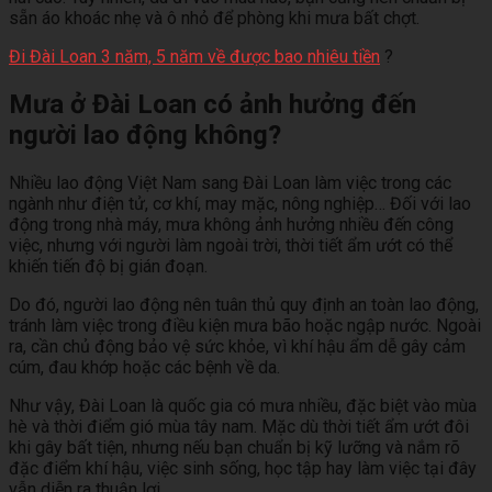
sẵn áo khoác nhẹ và ô nhỏ để phòng khi mưa bất chợt.
Đi Đài Loan 3 năm, 5 năm về được bao nhiêu tiền
?
Mưa ở Đài Loan có ảnh hưởng đến
người lao động không?
Nhiều lao động Việt Nam sang Đài Loan làm việc trong các
ngành như điện tử, cơ khí, may mặc, nông nghiệp… Đối với lao
động trong nhà máy, mưa không ảnh hưởng nhiều đến công
việc, nhưng với người làm ngoài trời, thời tiết ẩm ướt có thể
khiến tiến độ bị gián đoạn.
Do đó, người lao động nên tuân thủ quy định an toàn lao động,
tránh làm việc trong điều kiện mưa bão hoặc ngập nước. Ngoài
ra, cần chủ động bảo vệ sức khỏe, vì khí hậu ẩm dễ gây cảm
cúm, đau khớp hoặc các bệnh về da.
Như vậy, Đài Loan là quốc gia có mưa nhiều, đặc biệt vào mùa
hè và thời điểm gió mùa tây nam. Mặc dù thời tiết ẩm ướt đôi
khi gây bất tiện, nhưng nếu bạn chuẩn bị kỹ lưỡng và nắm rõ
đặc điểm khí hậu, việc sinh sống, học tập hay làm việc tại đây
vẫn diễn ra thuận lợi.