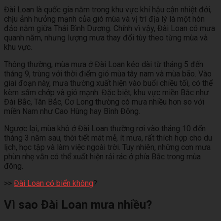
Đài Loan là quốc gia nằm trong khu vực khí hậu cận nhiệt đới,
chịu ảnh hưởng mạnh của gió mùa và vị trí địa lý là một hòn
đảo nằm giữa Thái Bình Dương. Chính vì vậy, Đài Loan có mưa
quanh năm, nhưng lượng mưa thay đổi tùy theo từng mùa và
khu vực.
Thông thường, mùa mưa ở Đài Loan kéo dài từ tháng 5 đến
tháng 9, trùng với thời điểm gió mùa tây nam và mùa bão. Vào
giai đoạn này, mưa thường xuất hiện vào buổi chiều tối, có thể
kèm sấm chớp và gió mạnh. Đặc biệt, khu vực miền Bắc như
Đài Bắc, Tân Bắc, Cơ Long thường có mưa nhiều hơn so với
miền Nam như Cao Hùng hay Bình Đông.
Ngược lại, mùa khô ở Đài Loan thường rơi vào tháng 10 đến
tháng 3 năm sau, thời tiết mát mẻ, ít mưa, rất thích hợp cho du
lịch, học tập và làm việc ngoài trời. Tuy nhiên, những cơn mưa
phùn nhẹ vẫn có thể xuất hiện rải rác ở phía Bắc trong mùa
đông.
>>
Đài Loan có biển không
?
Vì sao Đài Loan mưa nhiều?