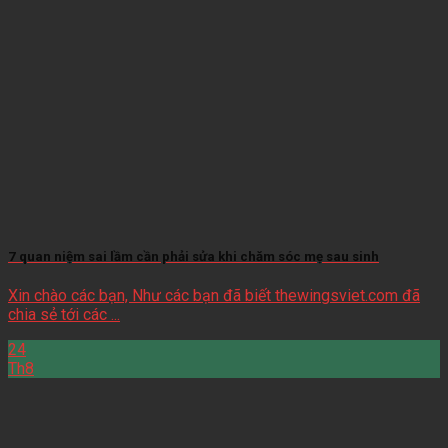
7 quan niệm sai lầm cần phải sửa khi chăm sóc mẹ sau sinh
Xin chào các bạn, Như các bạn đã biết thewingsviet.com đã
chia sẻ tới các ...
24
Th8