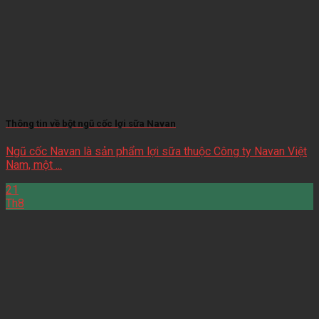
Thông tin về bột ngũ cốc lợi sữa Navan
Ngũ cốc Navan là sản phẩm lợi sữa thuộc Công ty Navan Việt
Nam, một ...
21
Th8