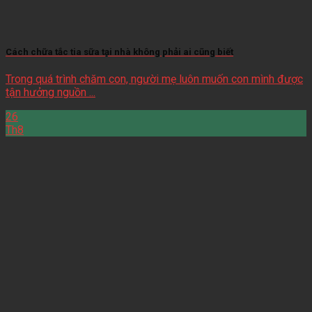
Cách chữa tắc tia sữa tại nhà không phải ai cũng biết
Trong quá trình chăm con, người mẹ luôn muốn con mình được
tận hưởng nguồn ...
26
Th8