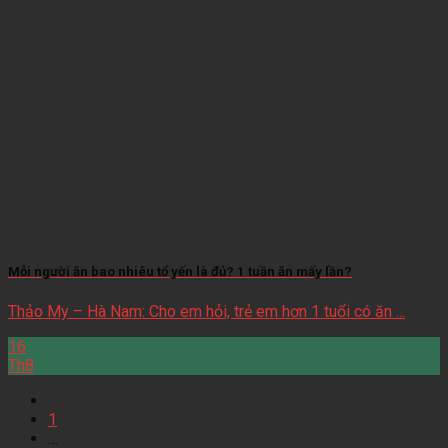
Mỗi người ăn bao nhiêu tổ yến là đủ? 1 tuần ăn mấy lần?
Thảo My – Hà Nam: Cho em hỏi, trẻ em hơn 1 tuổi có ăn ...
16
Th8
1
…