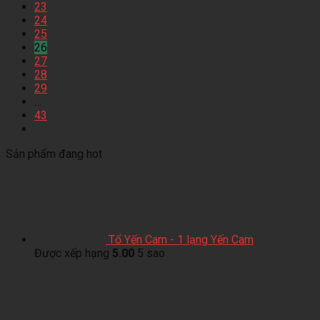
23
24
25
26
27
28
29
…
43
Sản phẩm đang hot
Tổ Yến Cam - 1 lạng Yến Cam
Được xếp hạng
5.00
5 sao