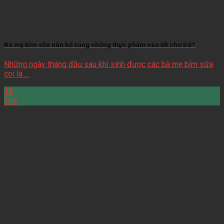
Bà mẹ bỉm sữa nên bổ sung những thực phẩm nào tốt cho trẻ?
Những ngày tháng đầu sau khi sinh được các bà mẹ bỉm sữa
coi là ...
18
Th8