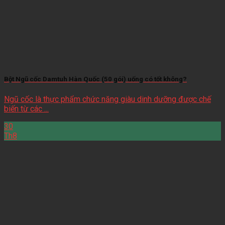
Bột Ngũ cốc Damtuh Hàn Quốc (50 gói) uống có tốt không?
Ngũ cốc là thực phẩm chức năng giàu dinh dưỡng được chế
biến từ các ...
30
Th8