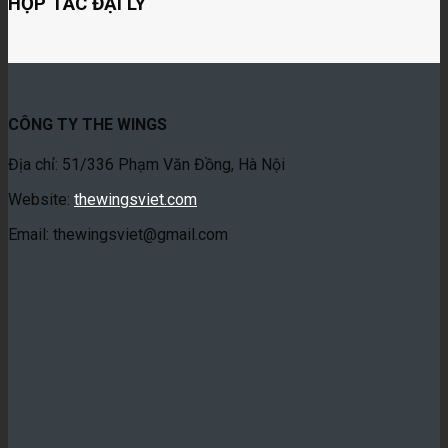
HỢP TÁC ĐẠI LÝ
CÔNG TY THE WINGS
Địa chỉ: 51/336 Phạm Văn Đồng, Hà Nội
Website:
thewingsviet.com
Email: thewingsviet@gmail.com