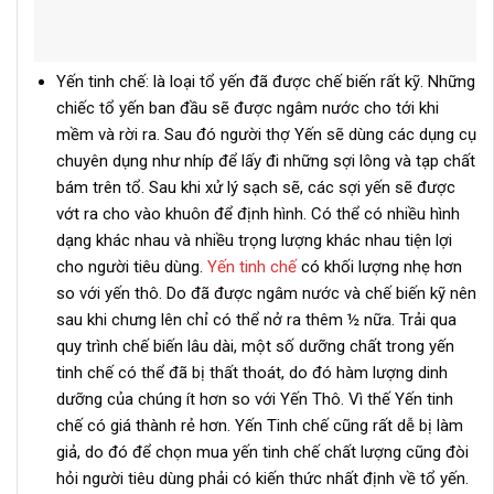
Yến tinh chế: là loại tổ yến đã được chế biến rất kỹ. Những
chiếc tổ yến ban đầu sẽ được ngâm nước cho tới khi
mềm và rời ra. Sau đó người thợ Yến sẽ dùng các dụng cụ
chuyên dụng như nhíp để lấy đi những sợi lông và tạp chất
bám trên tổ. Sau khi xử lý sạch sẽ, các sợi yến sẽ được
vớt ra cho vào khuôn để định hình. Có thể có nhiều hình
dạng khác nhau và nhiều trọng lượng khác nhau tiện lợi
cho người tiêu dùng.
Yến tinh chế
có khối lượng nhẹ hơn
so với yến thô. Do đã được ngâm nước và chế biến kỹ nên
sau khi chưng lên chỉ có thể nở ra thêm ½ nữa. Trải qua
quy trình chế biến lâu dài, một số dưỡng chất trong yến
tinh chế có thể đã bị thất thoát, do đó hàm lượng dinh
dưỡng của chúng ít hơn so với Yến Thô. Vì thế Yến tinh
chế có giá thành rẻ hơn. Yến Tinh chế cũng rất dễ bị làm
giả, do đó để chọn mua yến tinh chế chất lượng cũng đòi
hỏi người tiêu dùng phải có kiến thức nhất định về tổ yến.