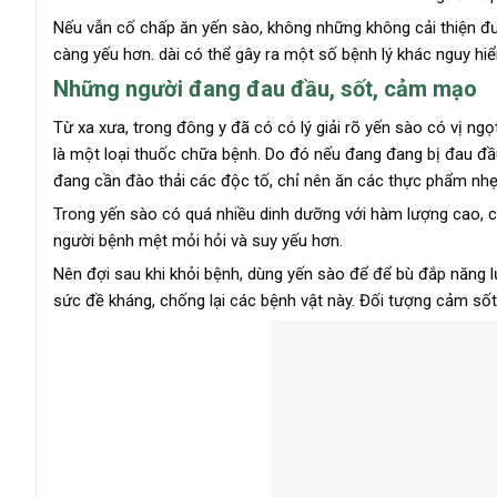
Nếu vẫn cố chấp ăn yến sào, không những không cải thiện đ
càng yếu hơn. dài có thể gây ra một số bệnh lý khác nguy hi
Những người đang đau đầu, sốt, cảm mạo
Từ xa xưa, trong đông y đã có có lý giải rõ yến sào có vị ngọ
là một loại thuốc chữa bệnh. Do đó nếu đang đang bị đau đầu,
đang cần đào thải các độc tố, chỉ nên ăn các thực phẩm nhẹ
Trong yến sào có quá nhiều dinh dưỡng với hàm lượng cao, cơ
người bệnh mệt mỏi hỏi và suy yếu hơn.
Nên đợi sau khi khỏi bệnh, dùng yến sào để để bù đắp năng 
sức đề kháng, chống lại các bệnh vật này. Đối tượng cảm số