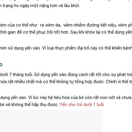
h trạng ho ngày một nặng hơn và lâu khỏi.
kém của cơ thể như: ra viêm da, viêm nhiễm đường tiết niệu, viêm p
ời gian để cơ thể phục hồi tốt hơn. Sau khi khỏe lại có thể dùng yế
nên sử dụng yến sào. Vì loại thực phẩm đại bổ này có thể khiến bện
o
ưới 7 tháng tuổi. Sử dụng yến sào đúng cách rất tốt cho sự phát tri
hứa rất nhiều chất mà cơ thể không tự tổng hợp được. Chính vì thế 
 dụng yến sào. Vì lúc này hệ tiêu hóa của bé còn rất non nớt và chưa 
ể bé sẽ không thể hấp thụ được.
Yến cho trẻ dưới 1 tuổi