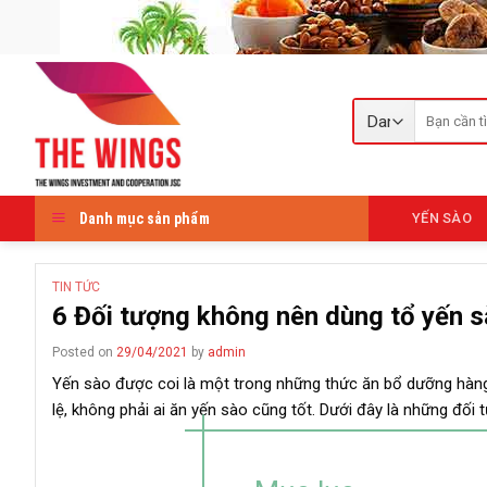
Skip
to
content
Tìm
kiếm:
Danh mục sản phẩm
YẾN SÀO
TIN TỨC
6 Đối tượng không nên dùng tổ yến 
Posted on
29/04/2021
by
admin
Yến sào được coi là một trong những thức ăn bổ dưỡng hàng
lệ, không phải ai ăn yến sào cũng tốt. Dưới đây là những đối