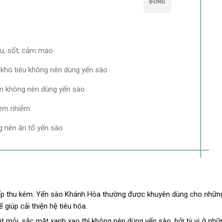
ĐÓNG
u, sốt, cảm mạo
 khó tiêu không nên dùng yến sào
ờm không nên dùng yến sào
iêm nhiễm
g nên ăn tổ yến sào
ấp thu kém. Yến sào Khánh Hòa thường được khuyên dùng cho những
giúp cải thiện hệ tiêu hóa.
t mỏi, sắc mặt xanh xao thì không nên dùng yến sào. bởi tỳ vị ở nh