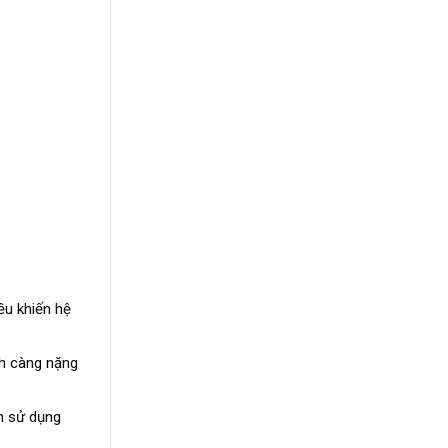
ều khiến hệ
nh càng nặng
n sử dụng