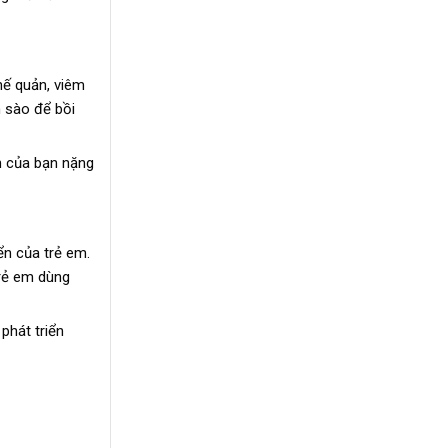
hế quản, viêm
n sào để bồi
h của bạn nặng
ển của trẻ em.
trẻ em dùng
phát triển