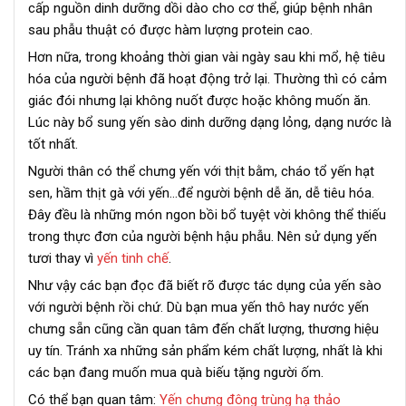
cấp nguồn dinh dưỡng dồi dào cho cơ thể, giúp bệnh nhân
sau phẫu thuật có được hàm lượng protein cao.
Hơn nữa, trong khoảng thời gian vài ngày sau khi mổ, hệ tiêu
hóa của người bệnh đã hoạt động trở lại. Thường thì có cảm
giác đói nhưng lại không nuốt được hoặc không muốn ăn.
Lúc này bổ sung yến sào dinh dưỡng dạng lỏng, dạng nước là
tốt nhất.
Người thân có thể chưng yến với thịt bằm, cháo tổ yến hạt
sen, hầm thịt gà với yến…để người bệnh dễ ăn, dễ tiêu hóa.
Đây đều là những món ngon bồi bổ tuyệt vời không thể thiếu
trong thực đơn của người bệnh hậu phẫu. Nên sử dụng yến
tươi thay vì
yến tinh chế
.
Như vậy các bạn đọc đã biết rõ được tác dụng của yến sào
với người bệnh rồi chứ. Dù bạn mua yến thô hay nước yến
chưng sẵn cũng cần quan tâm đến chất lượng, thương hiệu
uy tín. Tránh xa những sản phẩm kém chất lượng, nhất là khi
các bạn đang muốn mua quà biếu tặng người ốm.
Có thể bạn quan tâm:
Yến chưng đông trùng hạ thảo