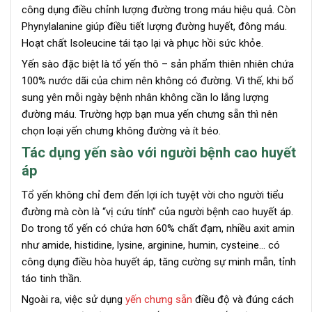
công dụng điều chỉnh lượng đường trong máu hiệu quả. Còn
Phynylalanine giúp điều tiết lượng đường huyết, đông máu.
Hoạt chất Isoleucine tái tạo lại và phục hồi sức khỏe.
Yến sào đặc biệt là tổ yến thô – sản phẩm thiên nhiên chứa
100% nước dãi của chim nên không có đường. Vì thế, khi bổ
sung yên mỗi ngày bệnh nhân không cần lo lắng lượng
đường máu. Trường hợp bạn mua yến chưng sẵn thì nên
chọn loại yến chưng không đường và ít béo.
Tác dụng yến sào với người bệnh cao huyết
áp
Tổ yến không chỉ đem đến lợi ích tuyệt vời cho người tiểu
đường mà còn là “vị cứu tính” của người bệnh cao huyết áp.
Do trong tổ yến có chứa hơn 60% chất đạm, nhiều axit amin
như amide, histidine, lysine, arginine, humin, cysteine… có
công dụng điều hòa huyết áp, tăng cường sự minh mẫn, tỉnh
táo tinh thần.
Ngoài ra, việc sử dụng
yến chưng sẵn
điều độ và đúng cách