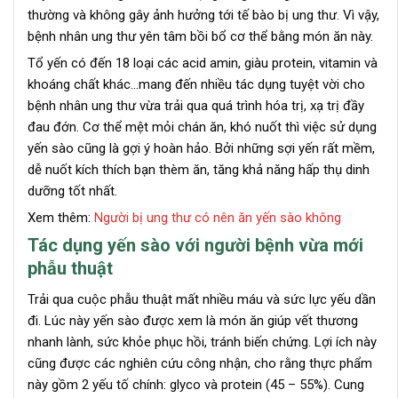
thường và không gây ảnh hưởng tới tế bào bị ung thư. Vì vậy,
bệnh nhân ung thư yên tâm bồi bổ cơ thể bằng món ăn này.
Tổ yến có đến 18 loại các acid amin, giàu protein, vitamin và
khoáng chất khác…mang đến nhiều tác dụng tuyệt vời cho
bệnh nhân ung thư vừa trải qua quá trình hóa trị, xạ trị đầy
đau đớn. Cơ thể mệt mỏi chán ăn, khó nuốt thì việc sử dụng
yến sào cũng là gợi ý hoàn hảo. Bởi những sợi yến rất mềm,
dễ nuốt kích thích bạn thèm ăn, tăng khả năng hấp thụ dinh
dưỡng tốt nhất.
Xem thêm:
Người bị ung thư có nên ăn yến sào không
Tác dụng yến sào với người bệnh vừa mới
phẫu thuật
Trải qua cuộc phẫu thuật mất nhiều máu và sức lực yếu dần
đi. Lúc này yến sào được xem là món ăn giúp vết thương
nhanh lành, sức khỏe phục hồi, tránh biến chứng. Lợi ích này
cũng được các nghiên cứu công nhận, cho rằng thực phẩm
này gồm 2 yếu tố chính: glyco và protein (45 – 55%). Cung