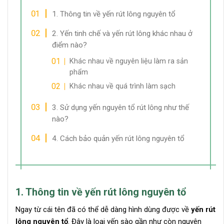
1. Thông tin về yến rút lông nguyên tổ
2. Yến tinh chế và yến rút lông khác nhau ở
điểm nào?
Khác nhau về nguyên liệu làm ra sản
phẩm
Khác nhau về quá trình làm sạch
3. Sử dụng yến nguyên tổ rút lông như thế
nào?
4. Cách bảo quản yến rút lông nguyên tổ
1. Thông tin về yến rút lông nguyên tổ
Ngay từ cái tên đã có thể dễ dàng hình dùng được về
yến rút
lông nguyên tổ
. Đây là loại yến sào gần như còn nguyên