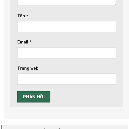
Tên
*
Email
*
Trang web