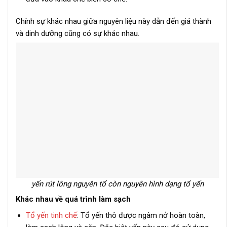
Chính sự khác nhau giữa nguyên liệu này dẫn đến giá thành
và dinh dưỡng cũng có sự khác nhau.
yến rút lông nguyên tổ còn nguyên hình dạng tổ yến
Khác nhau về quá trình làm sạch
Tổ yến tinh chế
: Tổ yến thô được ngâm nở hoàn toàn,