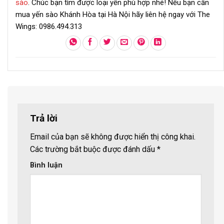
sào
. Chúc bạn tìm được loại yến phù hợp nhé! Nếu bạn cần
mua yến sào Khánh Hòa tại Hà Nội hãy liên hệ ngay với The
Wings: 0986.494.313
Trả lời
Email của bạn sẽ không được hiển thị công khai.
Các trường bắt buộc được đánh dấu
*
Bình luận