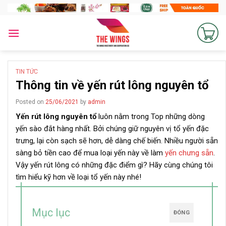
Skip
to
content
TIN TỨC
Thông tin về yến rút lông nguyên tổ
Posted on
25/06/2021
by
admin
Yến rút lông nguyên tổ
luôn nằm trong Top những dòng
yến sào đắt hàng nhất. Bởi chúng giữ nguyên vị tổ yến đặc
trưng, lại còn sạch sẽ hơn, dễ dàng chế biến. Nhiều người sẵn
sàng bỏ tiền cao để mua loại yến này về làm
yến chưng sẵn
.
Vậy yến rút lông có những đặc điểm gì? Hãy cùng chúng tôi
tìm hiểu kỹ hơn về loại tổ yến này nhé!
Mục lục
ĐÓNG