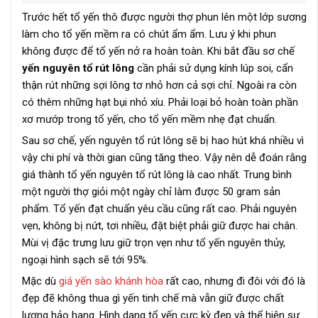
Trước hết tổ yến thô được người thợ phun lên một lớp sương
làm cho tổ yến mềm ra có chút ẩm ẩm. Lưu ý khi phun
không được để tổ yến nở ra hoàn toàn. Khi bắt đầu sơ chế
yến nguyên tổ rút lông
cần phải sử dụng kính lúp soi, cẩn
thận rút những sợi lông tơ nhỏ hơn cả sợi chỉ. Ngoài ra còn
có thêm những hạt bụi nhỏ xíu. Phải loại bỏ hoàn toàn phần
xơ mướp trong tổ yến, cho tổ yến mềm nhẹ đạt chuẩn.
Sau sơ chế, yến nguyên tổ rút lông sẽ bị hao hút khá nhiều vì
vậy chi phí và thời gian cũng tăng theo. Vậy nên dễ đoán rằng
giá thành tổ yến nguyên tổ rút lông là cao nhất. Trung bình
một người thợ giỏi một ngày chỉ làm được 50 gram sản
phẩm. Tổ yến đạt chuẩn yêu cầu cũng rất cao. Phải nguyên
vẹn, không bị nứt, tơi nhiều, đặt biệt phải giữ được hai chân.
Mùi vị đặc trưng lưu giữ trọn vẹn như tổ yến nguyên thủy,
ngoại hình sạch sẽ tới 95%.
Mặc dù
giá yến sào khánh hòa
rất cao, nhưng đi đôi với đó là
đẹp đẽ không thua gì yến tinh chế mà vẫn giữ được chất
lượng hảo hạng. Hình dạng tổ yến cực kỳ đẹp và thể hiện sự