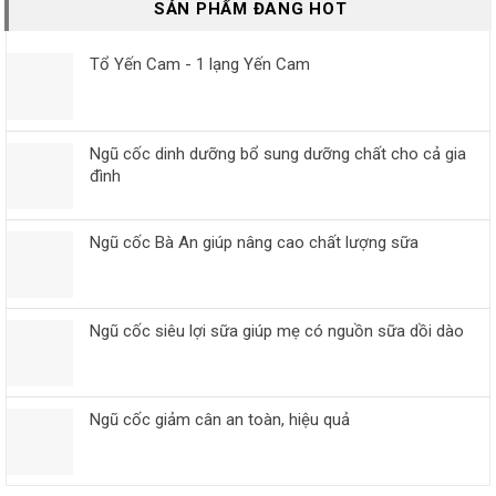
SẢN PHẨM ĐANG HOT
Tổ Yến Cam - 1 lạng Yến Cam
Ngũ cốc dinh dưỡng bổ sung dưỡng chất cho cả gia
đình
Ngũ cốc Bà An giúp nâng cao chất lượng sữa
Ngũ cốc siêu lợi sữa giúp mẹ có nguồn sữa dồi dào
Ngũ cốc giảm cân an toàn, hiệu quả