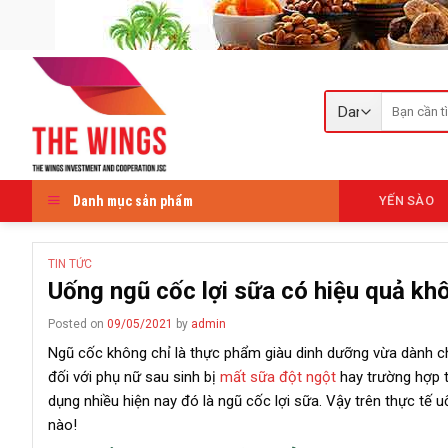
Skip
to
content
Tìm
kiếm:
Danh mục sản phẩm
YẾN SÀO
TIN TỨC
Uống ngũ cốc lợi sữa có hiệu quả kh
Posted on
09/05/2021
by
admin
Ngũ cốc không chỉ là thực phẩm giàu dinh dưỡng vừa dành c
đối với phụ nữ sau sinh bị
mất sữa đột ngột
hay trường hợp 
dụng nhiều hiện nay đó là ngũ cốc lợi sữa. Vậy trên thực tế
nào!