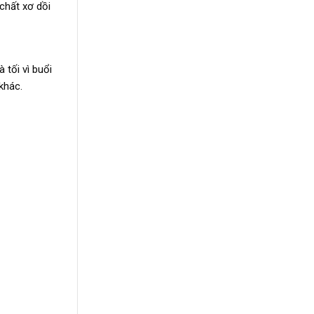
chất xơ dồi
 tối vì buổi
khác.