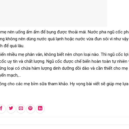
g mẹ nên uống ấm ấm để bụng được thoải mái. Nước pha ngũ cốc ph
ũng không nên dùng nước quá lạnh hoặc nước vừa đun sôi vì như vậy
h để quá lâu.
iến nhiều mẹ phân vân, không biết nên chọn loại nào. Thì ngũ cốc lợi
ốc uy tín và chất lượng. Ngũ cốc được chế biến hoàn toàn tự nhiên
ững loại có chứa hàm lượng dinh dưỡng dồi dào và cần thiết cho mẹ 
 yến mạch,…
không cho các mẹ bỉm sữa tham khảo. Hy vọng bài viết sẽ giúp mẹ lự