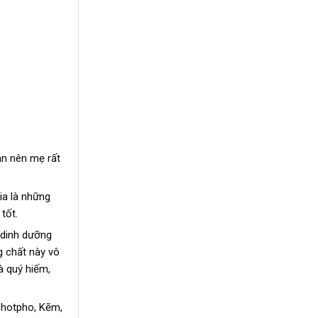
ản nên mẹ rất
ia là những
tốt.
 dinh dưỡng
g chất này vô
à quý hiếm,
 Photpho, Kẽm,