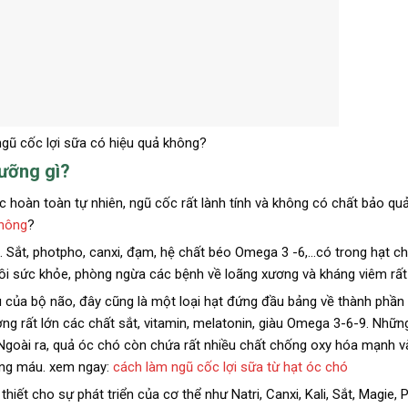
gũ cốc lợi sữa có hiệu quả không?
dưỡng gì?
c hoàn toàn tự nhiên, ngũ cốc rất lành tính và không có chất bảo qu
không
?
. Sắt, photpho, canxi, đạm, hệ chất béo Omega 3 -6,…có trong hạt ch
ồi sức khỏe, phòng ngừa các bệnh về loãng xương và kháng viêm rất 
ù của bộ não, đây cũng là một loại hạt đứng đầu bảng về thành phần
g rất lớn các chất sắt, vitamin, melatonin, giàu Omega 3-6-9. Nhữn
ẻ. Ngoài ra, quả óc chó còn chứa rất nhiều chất chống oxy hóa mạnh v
ong máu. xem ngay:
cách làm ngũ cốc lợi sữa từ hạt óc chó
t cho sự phát triển của cơ thể như Natri, Canxi, Kali, Sắt, Magie,