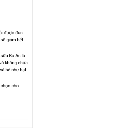
ải được đun
 sẽ giảm hết
 sữa Bà An là
 và không chứa
và bé như hạt:
a chọn cho