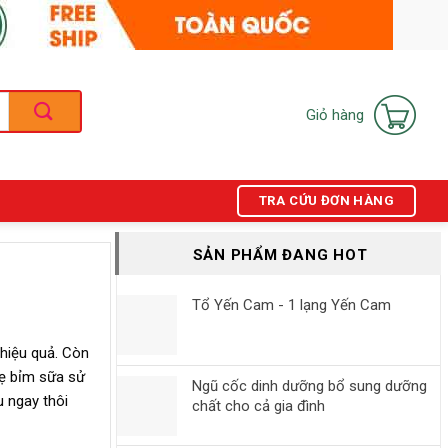
Giỏ hàng
TRA CỨU ĐƠN HÀNG
SẢN PHẨM ĐANG HOT
Tổ Yến Cam - 1 lạng Yến Cam
hiệu quả. Còn
mẹ bỉm sữa sử
Ngũ cốc dinh dưỡng bổ sung dưỡng
u ngay thôi
chất cho cả gia đình