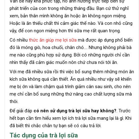
Vấn đề này khá phức tạp, nó ảnh hưởng trực tiếp đến sự
phát triển của con trong những tháng đầu. Bạn cứ thử nghĩ
xem, bản thân mình không ăn hoặc ăn không ngon miệng.
Hoặc là ăn thiếu chất thì cảm giác thế nào. Và con nhỏ cũng
vậy, để con ngon miệng hơn thì sữa mẹ rất quan trọng.
Có nhiều
thức ăn giúp mẹ lợi sữa
mà được áp dụng phổ biến
đó là móng giò, hoa chuối, chân chó…. Nhưng không phải bà
mẹ nào cũng phù hợp sử dụng. Bởi có những người chỉ cần
nhìn thấy đã cảm giác muốn nôn chứ chưa nói tới ăn.
Với mẹ đã nhiều sữa rồi thì việc bổ sung thêm những món ăn
kích sữa không quá cần thiết. Ăn quá nhiều như vậy sẽ khiến
mẹ bị ớn và làm chậm quá trình giảm cân sau sinh, cho nên
mẹ chỉ cần bổ sung những thứ nâng cao chất lượng sữa mà
thôi.
Để giải đáp
có nên sử dụng trà lợi sữa hay không?
. Trước
hết bạn cần tìm hiểu xem lợi ích trà lợi sữa mang lại là gì. Khi
đã biết thì chắc chắn tự bạn sẽ có câu trả lời.
Tác dụng của trà lợi sữa