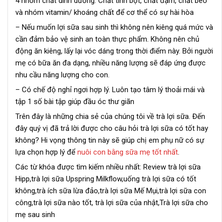
4 nhóm chất dinh dưỡng. Chất tinh bột, chất đạm, chất béo
và nhóm vitamin/ khoáng chất để cơ thể có sự hài hòa
– Nếu muốn lợi sữa sau sinh thì không nên kiêng quá mức và
cần đảm bảo vệ sinh an toàn thực phẩm. Không nên chủ
động ăn kiêng, lấy lại vóc dáng trong thời điểm này. Bởi người
mẹ có bữa ăn đa dạng, nhiều năng lượng sẽ đáp ứng được
nhu cầu năng lượng cho con.
– Có chế độ nghỉ ngơi hợp lý. Luôn tạo tâm lý thoải mái và
tập 1 số bài tập giúp đầu óc thư giãn
Trên đây là những chia sẻ của chúng tôi về trà lợi sữa. Đến
đây quý vị đã trả lời được cho câu hỏi trà lợi sữa có tốt hay
không? Hi vọng thông tin này sẽ giúp chị em phụ nữ có sự
lựa chọn hợp lý để
nuôi con bằng sữa mẹ tốt nhất
.
Các từ khóa được tìm kiếm nhiều nhất: Review trà lợi sữa
Hipp,trà lợi sữa Upspring Milkflow,uống trà lợi sữa có tốt
không,trà ích sữa lừa đảo,trà lợi sữa Mế Mụi,trà lợi sữa con
công,trà lợi sữa nào tốt, trà lợi sữa của nhật,Trà lợi sữa cho
mẹ sau sinh