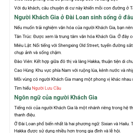
Với du khách, câu chuyện di cư này khiến mỗi con đường ở T
Người Khách Gia ở Đài Loan sinh sống ở đâ
Nếu muốn trải nghiệm văn hóa của người Khách Gia, bạn nên
Tân Trúc: Được xem là trung tâm văn hóa Khách Gia. Ở đây có
Miêu Lật: Nổi tiếng với Shengxing Old Street, tuyến đường s
chụp ảnh và sống chậm.
Đào Viên: Kết hợp giữa đô thị và làng Hakka, thuận tiện di ch
Cao Hùng: Khu vực phía Nam với ruộng lúa, kênh nước và nhịp
Mỗi vùng có người Khách Gia mang một phong vị khác nhau rất
Tìm hiểu
Người Lưu Cầu
Ngôn ngữ của người Khách Gia
Tiếng nói của người Khách Gia là một nhánh riêng trong hệ t
thanh điệu.
Ở Đài Loan phổ biến nhất là hai phương ngữ: Sixian và Hailu.
Hakka được sử dụng nhiều hơn trong gia đình và lễ hội.