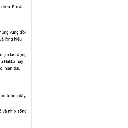
 hóa. Khi đi
những vùng đồi
và lòng hiếu
m gia lao động
iêu Hakka hay
i hiện đại.
 có tường dày,
ỏ và nhịp sống