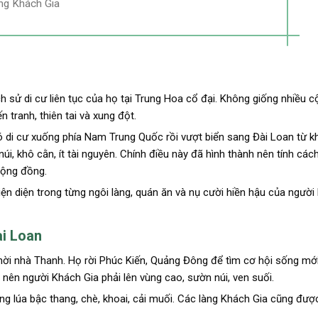
ùng Khách Gia
ịch sử di cư liên tục của họ tại Trung Hoa cổ đại. Không giống nhiều 
n tranh, thiên tai và xung đột.
 di cư xuống phía Nam Trung Quốc rồi vượt biển sang Đài Loan từ k
úi, khô cằn, ít tài nguyên. Chính điều này đã hình thành nên tính các
cộng đồng.
hiện diện trong từng ngôi làng, quán ăn và nụ cười hiền hậu của người
ài Loan
ời nhà Thanh. Họ rời Phúc Kiến, Quảng Đông để tìm cơ hội sống mới
nên người Khách Gia phải lên vùng cao, sườn núi, ven suối.
ồng lúa bậc thang, chè, khoai, cải muối. Các làng Khách Gia cũng đư