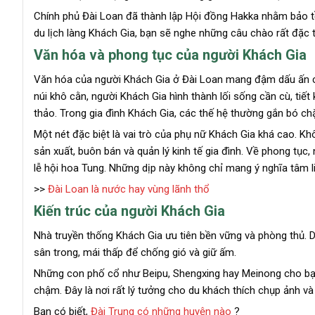
Chính phủ Đài Loan đã thành lập Hội đồng Hakka nhằm bảo tồ
du lịch làng Khách Gia, bạn sẽ nghe những câu chào rất đặc t
Văn hóa và phong tục của người Khách Gia
Văn hóa của người Khách Gia ở Đài Loan mang đậm dấu ấn của 
núi khô cằn, người Khách Gia hình thành lối sống cần cù, tiết
thảo. Trong gia đình Khách Gia, các thế hệ thường gắn bó chặ
Một nét đặc biệt là vai trò của phụ nữ Khách Gia khá cao. K
sản xuất, buôn bán và quản lý kinh tế gia đình. Về phong tục,
lễ hội hoa Tung. Những dịp này không chỉ mang ý nghĩa tâm li
>>
Đài Loan là nước hay vùng lãnh thổ
Kiến trúc của người Khách Gia
Nhà truyền thống Khách Gia ưu tiên bền vững và phòng thủ. 
sân trong, mái thấp để chống gió và giữ ấm.
Những con phố cổ như Beipu, Shengxing hay Meinong cho bạn
chậm. Đây là nơi rất lý tưởng cho du khách thích chụp ảnh và
Bạn có biết,
Đài Trung có những huyện nào
?