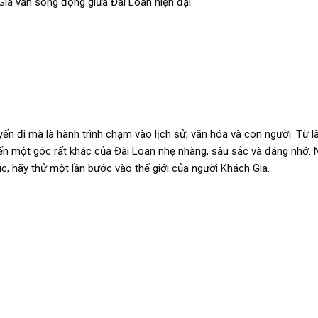
Gia vẫn sống động giữa Đài Loan hiện đại.
yến đi mà là hành trình chạm vào lịch sử, văn hóa và con người. Từ 
 đến một góc rất khác của Đài Loan nhẹ nhàng, sâu sắc và đáng nhớ
, hãy thử một lần bước vào thế giới của người Khách Gia.