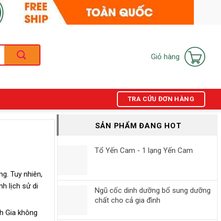
Giỏ hàng
TRA CỨU ĐƠN HÀNG
SẢN PHẨM ĐANG HOT
Tổ Yến Cam - 1 lạng Yến Cam
g. Tuy nhiên,
h lịch sử di
Ngũ cốc dinh dưỡng bổ sung dưỡng
chất cho cả gia đình
h Gia không