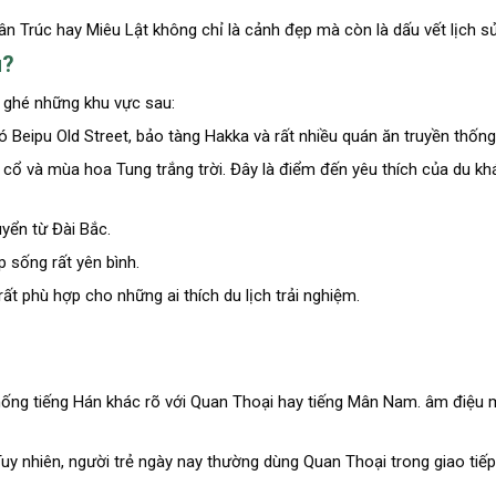
ân Trúc hay Miêu Lật không chỉ là cảnh đẹp mà còn là dấu vết lịch s
u?
 ghé những khu vực sau:
 Beipu Old Street, bảo tàng Hakka và rất nhiều quán ăn truyền thống
ắt cổ và mùa hoa Tung trắng trời. Đây là điểm đến yêu thích của du 
uyển từ Đài Bắc.
 sống rất yên bình.
 phù hợp cho những ai thích du lịch trải nghiệm.
hống tiếng Hán khác rõ với Quan Thoại hay tiếng Mân Nam. âm điệu m
 Tuy nhiên, người trẻ ngày nay thường dùng Quan Thoại trong giao tiếp