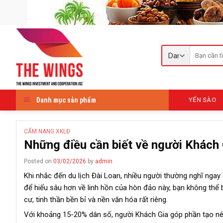
Skip
to
content
Tìm
kiếm:
Danh mục sản phẩm
YẾN SÀO
CẨM NANG XKLĐ
Những điều cần biết về người Khách 
Posted on
03/02/2026
by
admin
Khi nhắc đến du lịch Đài Loan, nhiều người thường nghĩ ngay
để hiểu sâu hơn về linh hồn của hòn đảo này, bạn không thể
cư, tinh thần bền bỉ và nền văn hóa rất riêng.
Với khoảng 15-20% dân số, người Khách Gia góp phần tạo nê