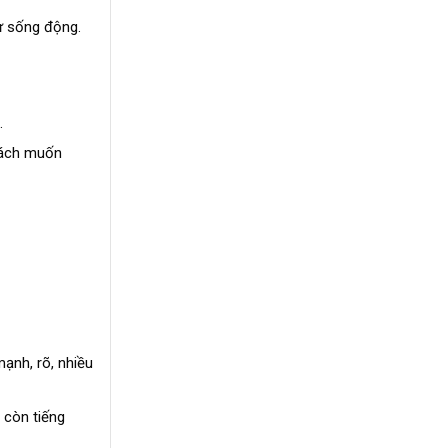
ử sống động.
.
khách muốn
ạnh, rõ, nhiều
 còn tiếng