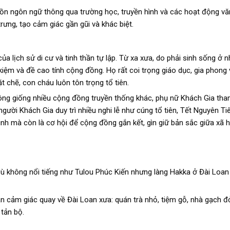
n ngôn ngữ thông qua trường học, truyền hình và các hoạt động văn
rưng, tạo cảm giác gần gũi và khác biệt.
lịch sử di cư và tinh thần tự lập. Từ xa xưa, do phải sinh sống ở 
 kiệm và đề cao tính cộng đồng. Họ rất coi trọng giáo dục, gia phong 
t chẽ, con cháu luôn tôn trọng tổ tiên.
hông giống nhiều cộng đồng truyền thống khác, phụ nữ Khách Gia tha
 người Khách Gia duy trì nhiều nghi lễ như cúng tổ tiên, Tết Nguyên T
nh mà còn là cơ hội để cộng đồng gắn kết, gìn giữ bản sắc giữa xã hộ
Dù không nổi tiếng như Tulou Phúc Kiến nhưng làng Hakka ở Đài Loan
 cảm giác quay về Đài Loan xưa: quán trà nhỏ, tiệm gỗ, nhà gạch đ
 tản bộ.