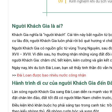
Kinh nghiệm khi du lịch v
Người Khách Gia là ai?
Khách Gia nghĩa là “người khách”. Cái tên này bắt nguồn từ l
cư lâu đời, người Khách Gia luôn phải rời bỏ quê hương vì chiế
Người Khách Gia có nguồn gốc từ vùng Trung Nguyên, sau đó
XVII – XVIII. Vì đến sau, họ thường nhận những vùng đất đồi n
người Khách Gia: chăm chỉ, tiết kiệm, kiên cường và gắn kết 
Ngày nay, khi du lịch Đài Loan, bạn sẽ thấy tinh thần đó vẫn 
>>
Đài Loan được bao nhiêu nước công nhận
Hành trình di cư của người Khách Gia đến Đ
Làn sóng người Khách Gia sang Đài Loan diễn ra mạnh vào th
đặt chân lên đảo, đất tốt đã có người Mân Nam chiếm trước, 
Điều kiện khó khăn buộc họ phải sáng tạo trong canh tác: tr
theo kiểu phòng thủ, đề phòng cướp bóc và xung đột.