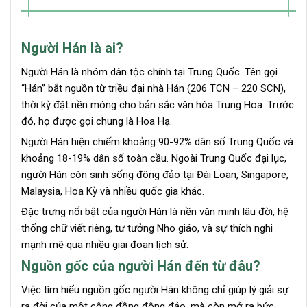
Người Hán là ai?
Người Hán là nhóm dân tộc chính tại Trung Quốc. Tên gọi
“Hán” bắt nguồn từ triều đại nhà Hán (206 TCN – 220 SCN),
thời kỳ đặt nền móng cho bản sắc văn hóa Trung Hoa. Trước
đó, họ được gọi chung là Hoa Hạ.
Người Hán hiện chiếm khoảng 90-92% dân số Trung Quốc và
khoảng 18-19% dân số toàn cầu. Ngoài Trung Quốc đại lục,
người Hán còn sinh sống đông đảo tại Đài Loan, Singapore,
Malaysia, Hoa Kỳ và nhiều quốc gia khác.
Đặc trưng nổi bật của người Hán là nền văn minh lâu đời, hệ
thống chữ viết riêng, tư tưởng Nho giáo, và sự thích nghi
mạnh mẽ qua nhiều giai đoạn lịch sử.
Nguồn gốc của người Hán đến từ đâu?
Việc tìm hiểu nguồn gốc người Hán không chỉ giúp lý giải sự
ra đời của một cộng đồng đông đảo, mà còn mở ra bức