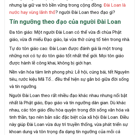
nhưng lại giữ vai trò bền vững trong cộng đồng.
Đài Loan là
nước hay vùng lãnh thổ
? người Đài Loan theo đạo gì?
Tín ngưỡng theo đạo của người Đài Loan
Đa tôn giáo: Một người Đài Loan có thể vừa đi chùa Phật
giáo, vừa đi miếu Đạo giáo, lại vừa thờ cúng tổ tiên trong nhà.
Tự do tôn giáo cao: Đài Loan được đánh giá là một trong
những nơi có tự do tôn giáo tốt nhất thế giới. Mọi tôn giáo
được hành lễ công khai, không bị giới hạn.
Nền văn hóa tâm linh phong phú: Lễ hội, cúng bái, tết Nguyên
tiêu, rước kiệu Mã Tổ… đều thể hiện sự gắn bó giữa đời sống
và tín ngưỡng.
Người Đài Loan theo rất nhiều đạo khác nhau nhưng nổi bật
nhất là Phật giáo, Đạo giáo và tín ngưỡng dân gian. Dù khác
nhau, các tôn giáo đều hòa quyện trong đời sống văn hóa và
tinh thần, tạo nên bản sắc đặc biệt của xã hội Đài Loan. Điều
này giúp Đài Loan vừa duy trì truyền thống, vừa phát triển sự
khoan dung và tôn trọng đa dạng tín ngưỡng của mỗi cá