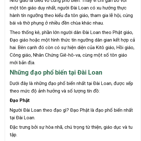
Nho giáo là điều vô cùng phổ biến. Thay vì chỉ gắn bó với
một tôn giáo duy nhất, người Đài Loan có xu hướng thực
hành tín ngưỡng theo kiểu đa tôn giáo, tham gia lễ hội, cúng
bái và thờ phụng ở nhiều đền chùa khác nhau.
Theo thống kê, phần lớn người dân Đài Loan theo Phật giáo,
Đạo giáo hoặc một hình thức tín ngưỡng dân gian kết hợp cả
hai. Bên cạnh đó còn có sự hiện diện của Kitô giáo, Hồi giáo,
Công giáo, Nhân Chứng Giê-hô-va, cùng một số tôn giáo
mới bản địa.
Những đạo phổ biến tại Đài Loan
Dưới đây là những đạo phổ biến nhất tại Đài Loan, được xếp
theo mức độ ảnh hưởng và số lượng tín đồ:
Đạo Phật
Người Đài Loan theo đạo gì? Đạo Phật là đạo phổ biến nhất
tại Đài Loan.
Đặc trưng bởi sự hòa nhã, chú trọng từ thiện, giáo dục và tu
tập.