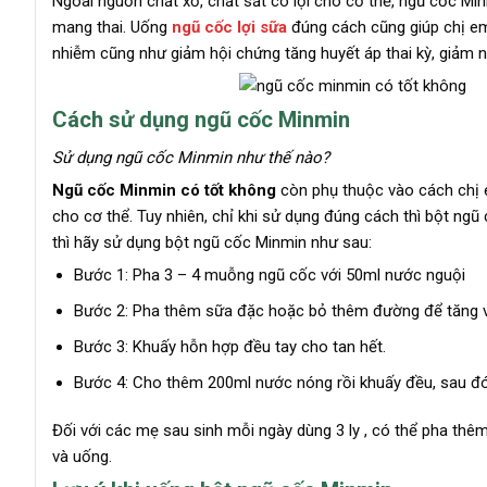
Ngoài nguồn chất xơ, chất sắt có lợi cho cơ thể, ngũ cốc Mi
mang thai. Uống
ngũ cốc lợi sữa
đúng cách cũng giúp chị em
nhiễm cũng như giảm hội chứng tăng huyết áp thai kỳ, giảm
Cách sử dụng ngũ cốc Minmin
Sử dụng ngũ cốc Minmin như thế nào?
Ngũ cốc Minmin có tốt không
còn phụ thuộc vào cách chị e
cho cơ thể. Tuy nhiên, chỉ khi sử dụng đúng cách thì bột ng
thì hãy sử dụng bột ngũ cốc Minmin như sau:
Bước 1: Pha 3 – 4 muỗng ngũ cốc với 50ml nước nguội
Bước 2: Pha thêm sữa đặc hoặc bỏ thêm đường để tăng v
Bước 3: Khuấy hỗn hợp đều tay cho tan hết.
Bước 4: Cho thêm 200ml nước nóng rồi khuấy đều, sau đ
Đối với các mẹ sau sinh mỗi ngày dùng 3 ly , có thể pha t
và uống.