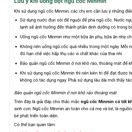
Lưu ý khi uống bột ngũ cốc Minmin
Khi sử dụng ngũ cốc Minmin, các chị em cần lưu ý những điề
Sử dụng nước đun sôi để nguội để pha ngũ cốc. Nước ngu
lạnh sẽ ảnh hưởng đến thành phần dinh dưỡng có trong b
Uống ngũ cốc Minmin như một bữa ăn phụ, bữa ăn nhẹ ch
Không nên uống ngũ cốc quá nhiều trong một ngày. Mỗi ngà
đó hạn chế việc hấp thụ các vi chất khác của thai nhi.
Bảo quản ngũ cốc Minmin ở nơi khô ráo, thoáng mát để khô
Khi sử dụng ngũ cốc Minmin thì nên kiên trì để đạt được 
không có tác dụng ngay. Phải sử dụng lâu dài mới thấy tác
Bảo quản ngũ cốc Minmin ở nơi khô ráo thoáng mát
Trên đây là giải đáp cho thắc mắc
ngũ cốc Minmin có tốt k
sinh con. Ngũ cốc Minmin an toàn cho cả mẹ và bé, là nguồn
bé phát triển toàn diện.
Có thể bạn quan tâm: