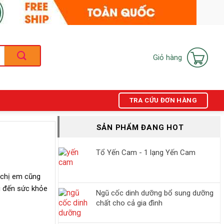
Giỏ hàng
TRA CỨU ĐƠN HÀNG
SẢN PHẨM ĐANG HOT
Tổ Yến Cam - 1 lạng Yến Cam
 chị em cũng
g đến sức khỏe
Ngũ cốc dinh dưỡng bổ sung dưỡng
chất cho cả gia đình