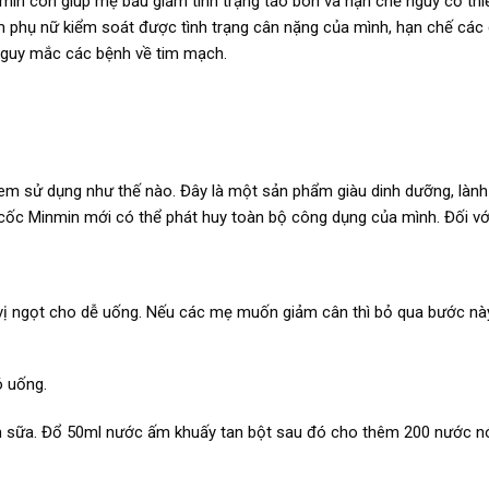
nmin còn giúp mẹ bầu giảm tình trạng táo bón và hạn chế nguy cơ thi
 phụ nữ kiểm soát được tình trạng cân nặng của mình, hạn chế các
 nguy mắc các bệnh về tim mạch.
m sử dụng như thế nào. Đây là một sản phẩm giàu dinh dưỡng, lành t
ũ cốc Minmin mới có thể phát huy toàn bộ công dụng của mình. Đối v
ị ngọt cho dễ uống. Nếu các mẹ muốn giảm cân thì bỏ qua bước này
ó uống.
hêm sữa. Đổ 50ml nước ấm khuấy tan bột sau đó cho thêm 200 nước n