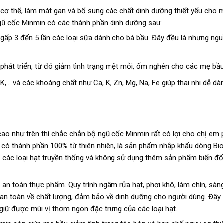
c cơ thể, làm mát gan và bổ sung các chất dinh dưỡng thiết yếu cho
 ngũ cốc Minmin có các thành phần dinh dưỡng sau:
 gấp 3 đến 5 lần các loại sữa dành cho bà bầu. Đây đều là nhưng ng
phát triển, từ đó giảm tình trạng mệt mỏi, ốm nghén cho các mẹ bầu
 K,… và các khoáng chất như Ca, K, Zn, Mg, Na, Fe giúp thai nhi dễ dà
ao như trên thì chắc chắn bộ ngũ cốc Minmin rất có lợi cho chị em 
 có thành phần 100% từ thiên nhiên, là sản phẩm nhập khẩu dòng Bi
 các loại hạt truyền thống và không sử dụng thêm sản phẩm biến đổ
 toàn thực phẩm. Quy trình ngâm rửa hạt, phơi khô, làm chín, sàng
 toàn về chất lượng, đảm bảo về dinh dưỡng cho người dùng. Đây 
 giữ được mùi vị thơm ngon đặc trưng của các loại hạt.