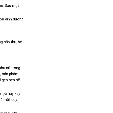
 mẹ. Sau một
uồn dinh dưỡng
.
ng hấp thụ, bé
phụ nữ trong
o, sản phẩm
i gen nên sẽ
 lọc hay xay
là một quy