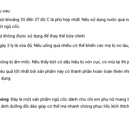
u sau:
ội khoảng 35 đến 37 độ C là phù hợp nhất. Nếu sử dụng nước quá 
ột ngũ cốc.
ứ không được sử dụng để thay thế bữa chính.
y 2 ly là vừa đủ. Nếu uống quá nhiều có thể khiến các mẹ bị no lâu,
ng bị ẩm mốc. Nếu thấy bột có dấu hiệu bị vón cục, có mùi lại thì ph
hiệu quả tốt nhất bởi sản phẩm này có thành phần hoàn toàn thiên nh
 dụng.
hông
. Đây là một sản phẩm ngũ cốc dành cho chị em phụ nữ mang th
 dinh dưỡng dồi dào giúp cơ thể mẹ nhanh chóng phục hồi, kích thíc