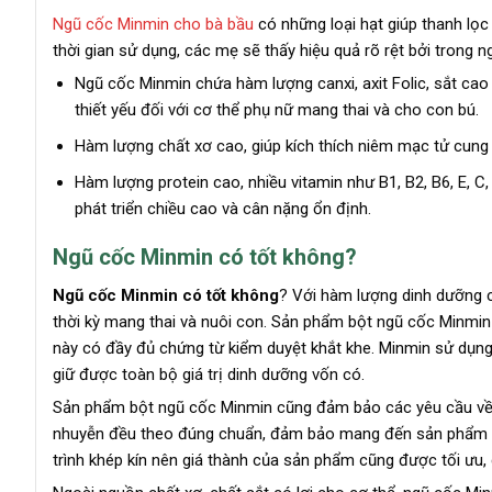
Ngũ cốc Minmin cho bà bầu
có những loại hạt giúp thanh lọ
thời gian sử dụng, các mẹ sẽ thấy hiệu quả rõ rệt bởi trong
Ngũ cốc Minmin chứa hàm lượng canxi, axit Folic, sắt cao
thiết yếu đối với cơ thể phụ nữ mang thai và cho con bú.
Hàm lượng chất xơ cao, giúp kích thích niêm mạc tử cung 
Hàm lượng protein cao, nhiều vitamin như B1, B2, B6, E, C,
phát triển chiều cao và cân nặng ổn định.
Ngũ cốc Minmin có tốt không?
Ngũ cốc Minmin có tốt không
? Với hàm lượng dinh dưỡng c
thời kỳ mang thai và nuôi con. Sản phẩm bột ngũ cốc Minmin
này có đầy đủ chứng từ kiểm duyệt khắt khe. Minmin sử dụng
giữ được toàn bộ giá trị dinh dưỡng vốn có.
Sản phẩm bột ngũ cốc Minmin cũng đảm bảo các yêu cầu về an
nhuyễn đều theo đúng chuẩn, đảm bảo mang đến sản phẩm an
trình khép kín nên giá thành của sản phẩm cũng được tối ưu,