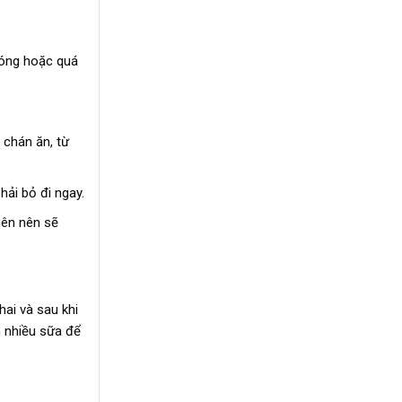
nóng hoặc quá
 chán ăn, từ
ải bỏ đi ngay.
iên nên sẽ
ai và sau khi
h nhiều sữa để