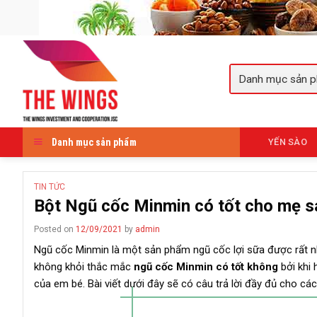
Skip
to
content
Danh mục sản phẩm
YẾN SÀO
TIN TỨC
Bột Ngũ cốc Minmin có tốt cho mẹ sa
Posted on
12/09/2021
by
admin
Ngũ cốc Minmin là một sản phẩm ngũ cốc lợi sữa được rất nh
không khỏi thắc mắc
ngũ cốc Minmin có tốt không
bởi khi
của em bé. Bài viết dưới đây sẽ có câu trả lời đầy đủ cho các