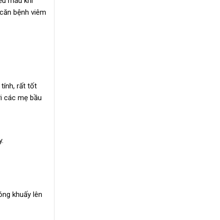
ếu máu khi
 căn bệnh viêm
ính, rất tốt
ới các mẹ bầu
.
óng khuấy lên