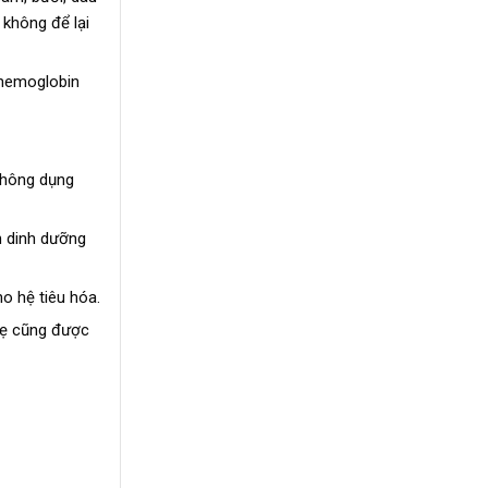
 không để lại
 hemoglobin
thông dụng
ồn dinh dưỡng
o hệ tiêu hóa.
mẹ cũng được