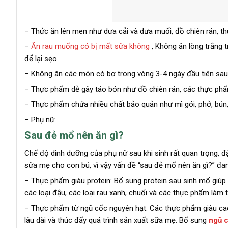
– Thức ăn lên men như dưa cải và dưa muối, đồ chiên rán, t
–
Ăn rau muống có bị mất sữa không
, Không ăn lòng trắng 
để lại sẹo.
– Không ăn các món có bơ trong vòng 3-4 ngày đầu tiên sau
– Thực phẩm dễ gây táo bón như đồ chiên rán, các thực ph
– Thực phẩm chứa nhiều chất bảo quản như mì gói, phở, bún
– Phụ nữ
Sau đẻ mổ nên ăn gì?
Chế độ dinh dưỡng của phụ nữ sau khi sinh rất quan trọng, đ
sữa mẹ cho con bú, vì vậy vấn đề “sau đẻ mổ nên ăn gì?” đa
– Thực phẩm giàu protein: Bổ sung protein sau sinh mổ giúp 
các loại đậu, các loại rau xanh, chuối và các thực phẩm làm 
– Thực phẩm từ ngũ cốc nguyên hạt: Các thực phẩm giàu cac
lâu dài và thúc đẩy quá trình sản xuất sữa mẹ. Bổ sung
ngũ c