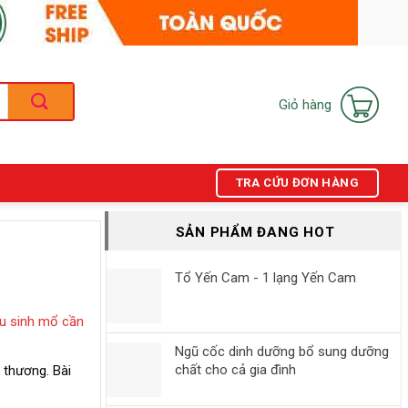
Giỏ hàng
TRA CỨU ĐƠN HÀNG
SẢN PHẨM ĐANG HOT
Tổ Yến Cam - 1 lạng Yến Cam
u sinh mổ cần
Ngũ cốc dinh dưỡng bổ sung dưỡng
chất cho cả gia đình
 thương. Bài