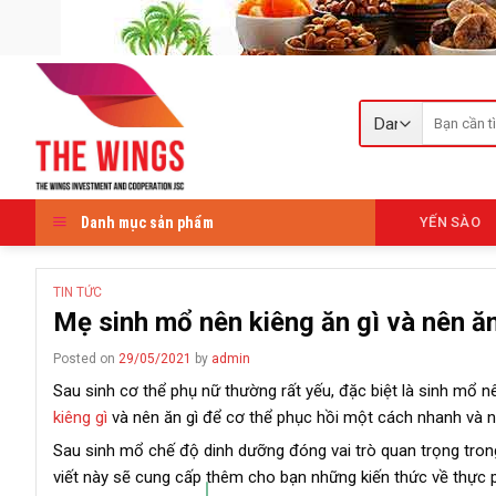
Skip
to
content
Tìm
kiếm:
Danh mục sản phẩm
YẾN SÀO
TIN TỨC
Mẹ sinh mổ nên kiêng ăn gì và nên ă
Posted on
29/05/2021
by
admin
Sau sinh cơ thể phụ nữ thường rất yếu, đặc biệt là sinh mổ
kiêng gì
và nên ăn gì để cơ thể phục hồi một cách nhanh và 
Sau sinh mổ chế độ dinh dưỡng đóng vai trò quan trọng tron
viết này sẽ cung cấp thêm cho bạn những kiến thức về thực