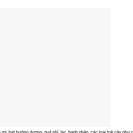
, hạt hướng dương, quả phỉ, lạc, hạnh nhân, các loại trái cây như 