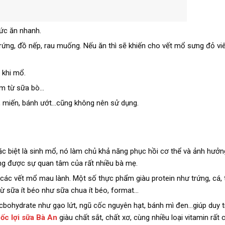
hức ăn nhanh.
trứng, đồ nếp, rau muống. Nếu ăn thì sẽ khiến cho vết mổ sưng đỏ v
 khi mổ.
ẩm từ sữa bò…
, miến, bánh ướt…cũng không nên sử dụng.
ặc biệt là sinh mổ, nó làm chủ khả năng phục hồi cơ thể và ảnh hưở
ng được sự quan tâm của rất nhiều bà mẹ.
các vết mổ mau lành. Một số thực phẩm giàu protein như trứng, cá, t
từ sữa ít béo như sữa chua ít béo, format…
bohydrate như gạo lứt, ngũ cốc nguyên hạt, bánh mì đen…giúp duy t
ốc lợi sữa Bà An
giàu chất sắt, chất xơ, cùng nhiều loại vitamin rất 