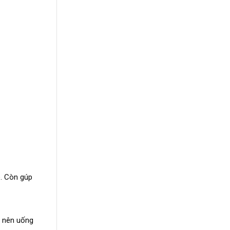
é. Còn gúp
ẹ nên uống