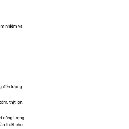
iêm nhiễm và
ng đến lượng
ôm, thịt lợn,
rì năng lượng
cần thiết cho