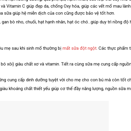
 E và Vitamin C giúp đẹp da, chống Oxy hóa, giúp các vết mổ mau lành
ua sữa giúp hệ miễn dịch của con cũng được bảo vệ tốt hơn.
u, gan bò nho, chuối, hạt hạnh nhân, hạt óc chó…giúp duy trì nồng độ
hiều mẹ sau khi sinh mổ thường bị
mất sữa đột ngột
. Các thực phẩm 
ải bó xôi) giàu chất xơ và vitamin. Tiết ra cùng sữa mẹ cung cấp ngu
ững cung cấp dinh dưỡng tuyệt vời cho mẹ cho con bú mà còn tốt ch
…giàu khoáng chất thiết yếu giúp cơ thể đầy năng lượng, nguồn sữa 