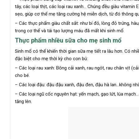
tây, các loại thịt, các loại rau xanh… Chúng đều giàu vitamin
sẹo, giúp cơ thể mẹ tăng cường hệ miễn dịch, từ đó thông q
– Các thực phẩm giàu chất sắt: như bí đỏ, lòng đỏ trứng, hà
trong cơ thể và tái tạo lượng máu đã mất khi sinh mổ.
Thực phẩm nhiều sữa cho mẹ sinh mổ
Sinh mổ có thể khiến thời gian sữa mẹ tiết ra lâu hơn. Có n
đặc biệt cho mẹ thời kỳ cho con bú:
– Các loại rau xanh: Bông cải xanh, rau ngót, rau chân vịt (c
cho bé.
– Các loại đậu: đậu đậu xanh, đậu đen, đậu hà lan…không nh
– Các loại ngũ cốc nguyên hạt: yến mạch, gạo lứt, lúa mạch
tăng lên.