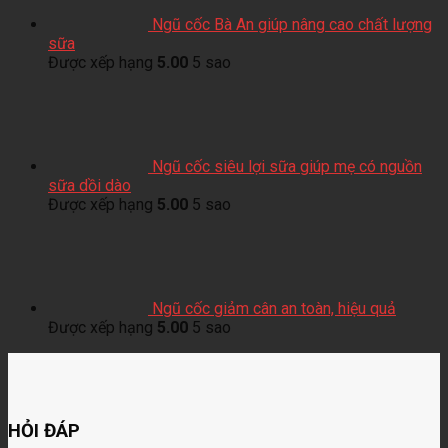
Ngũ cốc Bà An giúp nâng cao chất lượng
sữa
Được xếp hạng
5.00
5 sao
Ngũ cốc siêu lợi sữa giúp mẹ có nguồn
sữa dồi dào
Được xếp hạng
5.00
5 sao
Ngũ cốc giảm cân an toàn, hiệu quả
Được xếp hạng
5.00
5 sao
HỎI ĐÁP