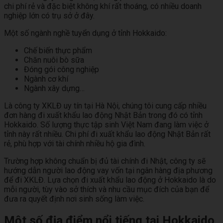
chi phí rẻ và đặc biệt không khí rất thoáng, có nhiều doanh
nghiệp lớn có trụ sở ở đây.
Một số ngành nghề tuyển dụng ở tỉnh Hokkaido:
Chế biến thực phẩm
Chăn nuôi bò sữa
Đóng gói công nghiệp
Ngành cơ khí
Ngành xây dựng…
Là công ty XKLĐ uy tín tại Hà Nội, chúng tôi cung cấp nhiều
đơn hàng đi xuất khẩu lao động Nhật Bản trong đó có tỉnh
Hokkaido. Số lượng thực tập sinh Việt Nam đang làm việc ở
tỉnh này rất nhiều. Chi phí đi xuất khẩu lao động Nhật Bản rất
rẻ, phù hợp với tài chính nhiều hộ gia đình.
Trường hợp không chuẩn bị đủ tài chính đi Nhật, công ty sẽ
hướng dẫn người lao động vay vốn tại ngân hàng địa phương
để đi XKLĐ. Lựa chọn đi xuất khẩu lao động ở Hokkaido là do
mỗi người, tùy vào sở thích và nhu cầu mục đích của bạn để
đưa ra quyết định nơi sinh sống làm việc.
Một số địa điểm nổi tiếng tại Hokkaido