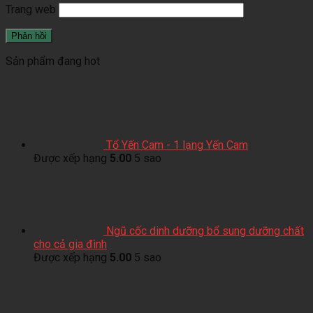
Trang web
Sản phẩm đang hot
Tổ Yến Cam - 1 lạng Yến Cam
Được xếp hạng
5.00
5 sao
Ngũ cốc dinh dưỡng bổ sung dưỡng chất
cho cả gia đình
Được xếp hạng
5.00
5 sao