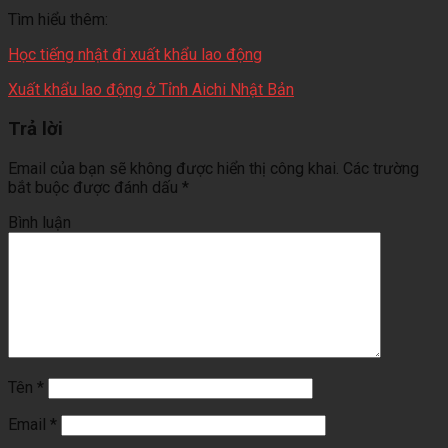
Tìm hiểu thêm:
Học tiếng nhật đi xuất khẩu lao động
Xuất khẩu lao động ở Tỉnh Aichi Nhật Bản
Trả lời
Email của bạn sẽ không được hiển thị công khai.
Các trường
bắt buộc được đánh dấu
*
Bình luận
Tên
*
Email
*