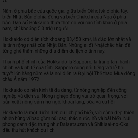
vĩ.
Nằm ở phía bắc của quốc gia, giữa biển Okhotsk ở phía tây,
biển Nhật Bản ở phía đông và biển Chukchi của Nga ở phía
bắc. Dân số Hokkaido thưa thớt so với các tỉnh khác ở phía
nam, chỉ khoảng 5.3 triệu người.
Hokkaido có diện tích khoảng 83,453 km², là đảo lớn nhất và
là tỉnh rộng nhất của Nhật Bản. Những ai đi Nhậtchắc hẳn đã
từng ghé thăm những địa điểm du lịch ở tỉnh này.
Thành phố chính của Hokkaido là Sapporo, là trung tâm hành
chính và kinh tế của tỉnh. Sapporo cũng nổi tiếng với lễ hội
tuyết lớn hàng năm và là nơi diễn ra Đại hội Thể thao Mùa đông
châu Á năm 1972.
Hokkaido có nền kinh tế đa dạng, từ nông nghiệp đến công
nghiệp và dịch vụ. Nông nghiệp đóng vai trò quan trọng, với
sản xuất nông sản như ngô, khoai lang, sữa và cá hồi.
Hokkaido là một điểm đến du lịch phổ biến, với cảnh đẹp thiên
nhiên hùng vĩ bao gồm núi cao, thác nước, hồ và bãi biển. Núi
phong cảnh đặc trưng như Daisetsuzan và Shikisai-no-Oka
đều thu hút khách du lịch.