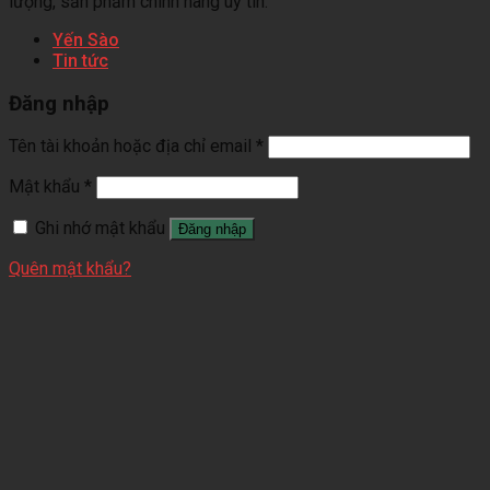
lượng, sản phẩm chính hãng uy tín.
Yến Sào
Tin tức
Đăng nhập
Tên tài khoản hoặc địa chỉ email
*
Mật khẩu
*
Ghi nhớ mật khẩu
Đăng nhập
Quên mật khẩu?