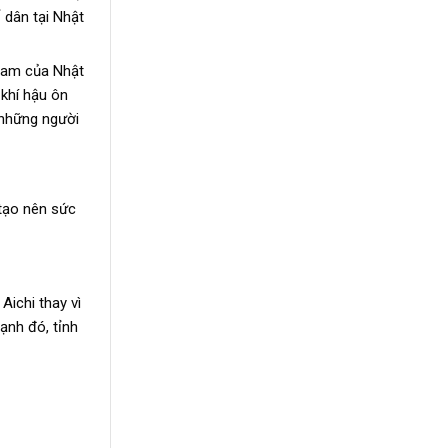
ố dân tại Nhật
 Nam của Nhật
 khí hậu ôn
i những người
 tạo nên sức
Aichi thay vì
ạnh đó, tỉnh