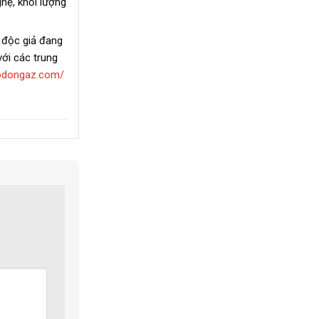
hệ, khối lượng
u độc giả đang
với các trung
aodongaz.com/