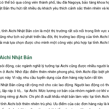
 có thể bỏ qua công viên thành phố, lâu đài Nagoya, bảo tàng khoa h
t Bản thu hút rất nhiều du khách yêu thích cảnh sắc thiên nhiên và k
ỉnh Aichi Nhật Bản còn là một thị trường rất sôi nổi trong lĩnh vực 
ng như lịch sử phát triển lâu đời, thị trường lao động của tỉnh Aichi
i mái lựa chọn được cho mình một công việc phù hợp tại tỉnh Aichi 
 Aichi Nhật Bản
 sôi động, các ngành nghề lý tưởng tại Aichi cũng được nhiều người 
 ở Aichi. Nhờ đặc điểm thiên nhiên phong phú, tỉnh Aichi đặc biệt phá
c này. Vì vậy, nhu cầu tuyển dụng của đơn hàng này luôn rất lớn.
i Nhật Bản cũng rất rộng mở cho các lao động. Người lao động có th
 lắp ráp ô tô,… tại Aichi. Mức lương cơ bản của nhóm ngành cơ khí 
 riêng gì Aichi. Chi phí đi xuất khẩu nhật bản làm việc tại tỉnh Aichi
tỉnh Aichi bởi thiên nhiên trù phú. Ưu điểm của các đơn hàng này là