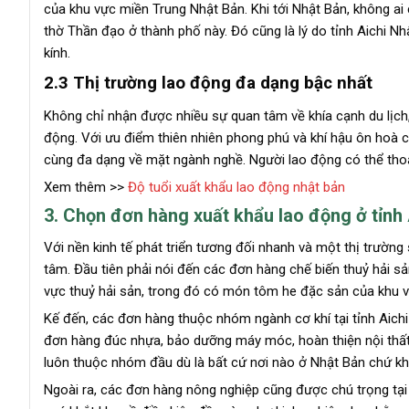
của khu vực miền Trung Nhật Bản. Khi tới Nhật Bản, không ai
thờ Thần đạo ở thành phố này. Đó cũng là lý do tỉnh Aichi Nhậ
kính.
2.3 Thị trường lao động đa dạng bậc nhất
Không chỉ nhận được nhiều sự quan tâm về khía cạnh du lịch, t
động. Với ưu điểm thiên nhiên phong phú và khí hậu ôn hoà cũ
cùng đa dạng về mặt ngành nghề. Người lao động có thể thoả
Xem thêm >>
Độ tuổi xuất khẩu lao động nhật bản
3. Chọn đơn hàng xuất khẩu lao động ở tỉnh
Với nền kinh tế phát triển tương đối nhanh và một thị trường
tâm. Đầu tiên phải nói đến các đơn hàng chế biến thuỷ hải sản
vực thuỷ hải sản, trong đó có món tôm he đặc sản của khu vự
Kế đến, các đơn hàng thuộc nhóm ngành cơ khí tại tỉnh Aich
đơn hàng đúc nhựa, bảo dưỡng máy móc, hoàn thiện nội thất,
luôn thuộc nhóm đầu dù là bất cứ nơi nào ở Nhật Bản chứ không
Ngoài ra, các đơn hàng nông nghiệp cũng được chú trọng tại 