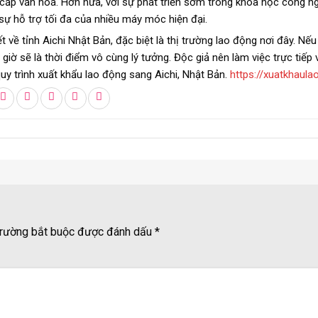
cấp văn hoá. Hơn nữa, với sự phát triển sớm trong khoa học công ng
sự hỗ trợ tối đa của nhiều máy móc hiện đại.
ết về tỉnh Aichi Nhật Bản, đặc biệt là thị trường lao động nơi đây. Nế
iờ sẽ là thời điểm vô cùng lý tưởng. Độc giả nên làm việc trực tiếp 
uy trình xuất khẩu lao động sang Aichi, Nhật Bản.
https://xuatkhaul
rường bắt buộc được đánh dấu
*