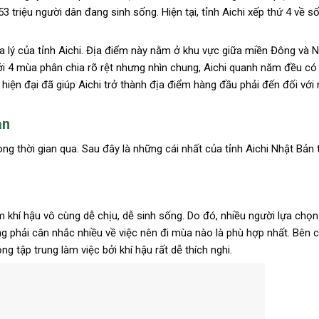
3 triệu người dân đang sinh sống. Hiện tại, tỉnh Aichi xếp thứ 4 về s
địa lý của tỉnh Aichi. Địa điểm này nằm ở khu vực giữa miền Đông và
ới 4 mùa phân chia rõ rệt nhưng nhìn chung, Aichi quanh năm đều có
à hiện đại đã giúp Aichi trở thành địa điểm hàng đầu phải đến đối vớ
ản
ng thời gian qua. Sau đây là những cái nhất của tỉnh Aichi Nhật Bản
khí hậu vô cùng dễ chịu, dễ sinh sống. Do đó, nhiều người lựa chọn 
 phải cân nhắc nhiều về việc nên đi mùa nào là phù hợp nhất. Bên c
g tập trung làm việc bởi khí hậu rất dễ thích nghi.