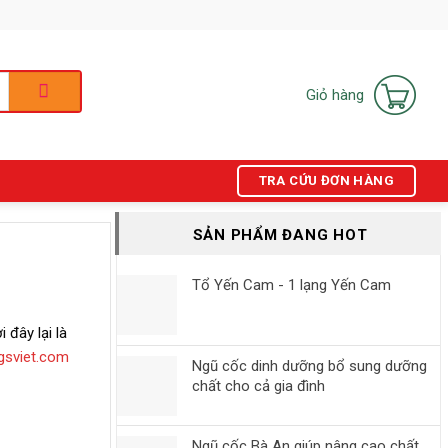
Giỏ hàng
TRA CỨU ĐƠN HÀNG
SẢN PHẨM ĐANG HOT
Tổ Yến Cam - 1 lạng Yến Cam
 đây lại là
gsviet.com
Ngũ cốc dinh dưỡng bổ sung dưỡng
chất cho cả gia đình
Ngũ cốc Bà An giúp nâng cao chất