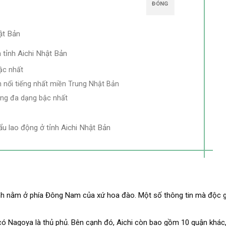
ĐÓNG
hật Bản
 tỉnh Aichi Nhật Bản
ậc nhất
h nổi tiếng nhất miền Trung Nhật Bản
ộng đa dạng bậc nhất
u lao động ở tỉnh Aichi Nhật Bản
tỉnh nằm ở phía Đông Nam của xứ hoa đào. Một số thông tin mà độc g
ó có Nagoya là thủ phủ. Bên cạnh đó, Aichi còn bao gồm 10 quận khác,