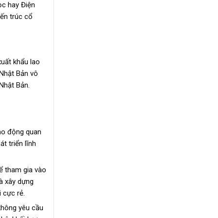
ọc hay Điện
iến trúc cổ
xuất khẩu lao
 Nhật Bản vô
Nhật Bản.
lao động quan
t triển lĩnh
ể tham gia vào
và xây dựng
 cực rẻ.
 không yêu cầu