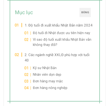
Mục lục
ĐÓNG
1. Độ tuổi đi xuất khẩu Nhật Bản năm 2024
Độ tuổi đi Nhật được ưu tiên hiện nay
Vì sao độ tuổi xuất khẩu Nhật Bản vẫn
không thay đổi?
2. Các ngành nghề XKLĐ phù hợp với tuổi
40
Kỹ sư Nhật Bản
Nhân viên dọn dẹp
Đơn hàng may mặc
Đơn hàng nông nghiệp