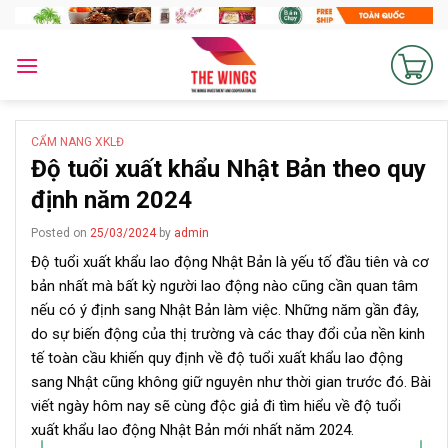
Skip
to
content
CẨM NANG XKLĐ
Độ tuổi xuất khẩu Nhật Bản theo quy
định năm 2024
Posted on
25/03/2024
by
admin
Độ tuổi xuất khẩu lao động Nhật Bản là yếu tố đầu tiên và cơ
bản nhất mà bất kỳ người lao động nào cũng cần quan tâm
nếu có ý định sang Nhật Bản làm việc. Những năm gần đây,
do sự biến động của thị trường và các thay đổi của nền kinh
tế toàn cầu khiến quy định về độ tuổi xuất khẩu lao động
sang Nhật cũng không giữ nguyên như thời gian trước đó. Bài
viết ngày hôm nay sẽ cùng độc giả đi tìm hiểu về độ tuổi
xuất khẩu lao động Nhật Bản mới nhất năm 2024.