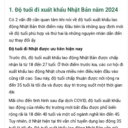
1. Độ tuổi đi xuất khẩu Nhật Bản năm 2024
Có 2 vấn đề cần quan tâm khi nói về độ tuổi xuất khẩu lao
động Nhật Bản thời điểm này. Đầu tiên là những quy định mới
về độ tuổi phù hợp và thứ hai là những nguyên nhân dẫn đến
sự thay đổi ấy.
Độ tuổi đi Nhật được ưu tiên hiện nay
Trước đó, độ tuổi xuất khẩu lao động Nhật Bản được chấp
nhận là từ 18 đến 27 tuổi. Ở thời điểm trước kia, các cơ hội đi
xuất khẩu lao động Nhật chưa nhiều nên điều kiện đầu vào
cũng rất cao. Sau này, độ tuổi chấp thuận được nới rộng ra
đến 35 tuổi là tối đa và được duy trì trong suốt một thời gian
dài.
Mãi cho đến tình hình sau đại dịch COVID, độ tuổi xuất khẩu
lao động của nhiều thị trường mới bắt đầu được phổ biến
rộng rãi là 18 đến 40 tuổi và một số ngành nghề lên đến 45.
Tuy nhiên, ở Nhật hiện tại thì vẫn chỉ tuyển dụng lao động 35