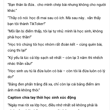
“Bạn thân là đứa… cho mình chép bài nhưng không cho người
khác.”
“Thầy cô nói: học đi mai sau có ích. Mà sau này… vẫn thấy
bạn tôi thành TikToker!”
“Mỗi lần bị điểm thấp, tôi lại tự nhủ: mình là học sinh, không
phải học thần!”
“Học trò chúng tôi học nhóm rất đoàn kết – cùng quên bài,
cùng thi lại!”
“Kỷ yếu là lúc cả lớp sạch sẽ nhất – còn lại 3 năm thì nhếch
nhác thần sầu!”
“Học sinh ưu tú là đứa luôn có bài – còn tôi là đứa luôn có lý
do!”
“Bảng đen phấn trắng đã xa, chỉ còn lại cái bảng điểm ám
ảnh mãi không thôi.”
Caption chia tay thời học sinh xúc động
“Ngày mai rời xa lớp học, điều nhớ nhất sẽ không phải là