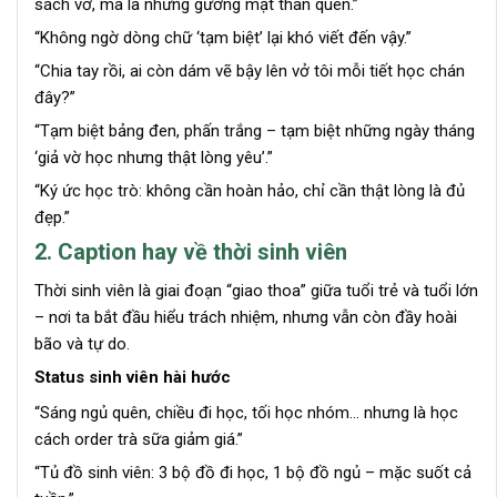
sách vở, mà là những gương mặt thân quen.”
“Không ngờ dòng chữ ‘tạm biệt’ lại khó viết đến vậy.”
“Chia tay rồi, ai còn dám vẽ bậy lên vở tôi mỗi tiết học chán
đây?”
“Tạm biệt bảng đen, phấn trắng – tạm biệt những ngày tháng
‘giả vờ học nhưng thật lòng yêu’.”
“Ký ức học trò: không cần hoàn hảo, chỉ cần thật lòng là đủ
đẹp.”
2. Caption hay về thời sinh viên
Thời sinh viên là giai đoạn “giao thoa” giữa tuổi trẻ và tuổi lớn
– nơi ta bắt đầu hiểu trách nhiệm, nhưng vẫn còn đầy hoài
bão và tự do.
Status sinh viên hài hước
“Sáng ngủ quên, chiều đi học, tối học nhóm… nhưng là học
cách order trà sữa giảm giá.”
“Tủ đồ sinh viên: 3 bộ đồ đi học, 1 bộ đồ ngủ – mặc suốt cả