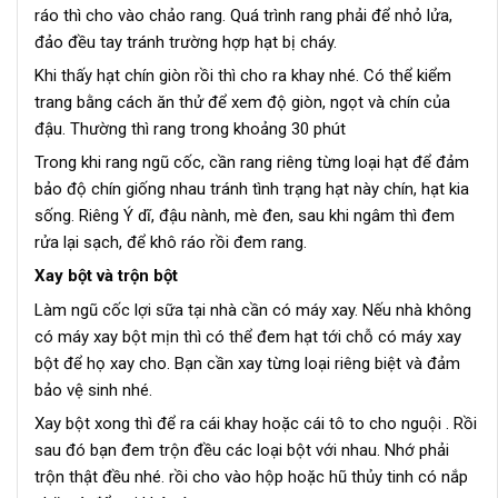
ráo thì cho vào chảo rang. Quá trình rang phải để nhỏ lửa,
đảo đều tay tránh trường hợp hạt bị cháy.
Khi thấy hạt chín giòn rồi thì cho ra khay nhé. Có thể kiểm
trang bằng cách ăn thử để xem độ giòn, ngọt và chín của
đậu. Thường thì rang trong khoảng 30 phút
Trong khi rang ngũ cốc, cần rang riêng từng loại hạt để đảm
bảo độ chín giống nhau tránh tình trạng hạt này chín, hạt kia
sống. Riêng Ý dĩ, đậu nành, mè đen, sau khi ngâm thì đem
rửa lại sạch, để khô ráo rồi đem rang.
Xay bột và trộn bột
Làm ngũ cốc lợi sữa tại nhà cần có máy xay. Nếu nhà không
có máy xay bột mịn thì có thể đem hạt tới chỗ có máy xay
bột để họ xay cho. Bạn cần xay từng loại riêng biệt và đảm
bảo vệ sinh nhé.
Xay bột xong thì để ra cái khay hoặc cái tô to cho nguội . Rồi
sau đó bạn đem trộn đều các loại bột với nhau. Nhớ phải
trộn thật đều nhé. rồi cho vào hộp hoặc hũ thủy tinh có nắp