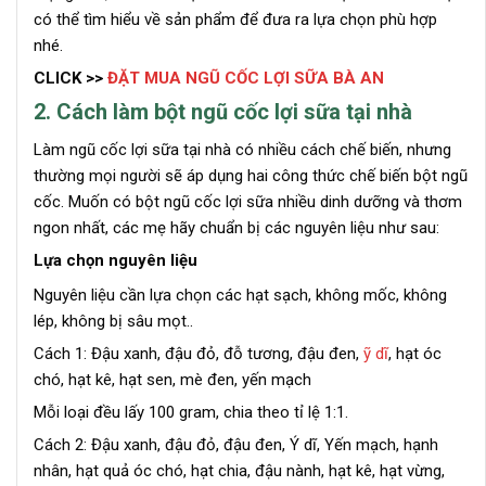
có thể tìm hiểu về sản phẩm để đưa ra lựa chọn phù hợp
nhé.
CLICK >>
ĐẶT MUA NGŨ CỐC LỢI SỮA BÀ AN
2. Cách làm bột ngũ cốc lợi sữa tại nhà
Làm ngũ cốc lợi sữa tại nhà có nhiều cách chế biến, nhưng
thường mọi người sẽ áp dụng hai công thức chế biến bột ngũ
cốc. Muốn có bột ngũ cốc lợi sữa nhiều dinh dưỡng và thơm
ngon nhất, các mẹ hãy chuẩn bị các nguyên liệu như sau:
Lựa chọn nguyên liệu
Nguyên liệu cần lựa chọn các hạt sạch, không mốc, không
lép, không bị sâu mọt..
Cách 1: Đậu xanh, đậu đỏ, đỗ tương, đậu đen,
ỹ dĩ
, hạt óc
chó, hạt kê, hạt sen, mè đen, yến mạch
Mỗi loại đều lấy 100 gram, chia theo tỉ lệ 1:1.
Cách 2: Đậu xanh, đậu đỏ, đậu đen, Ý dĩ, Yến mạch, hạnh
nhân, hạt quả óc chó, hạt chia, đậu nành, hạt kê, hạt vừng,