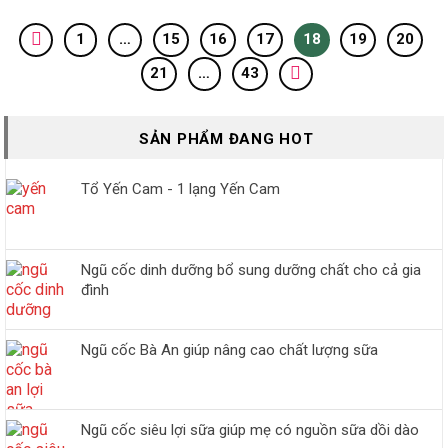
1
…
15
16
17
18
19
20
21
…
43
SẢN PHẨM ĐANG HOT
Tổ Yến Cam - 1 lạng Yến Cam
Ngũ cốc dinh dưỡng bổ sung dưỡng chất cho cả gia
đình
Ngũ cốc Bà An giúp nâng cao chất lượng sữa
Ngũ cốc siêu lợi sữa giúp mẹ có nguồn sữa dồi dào